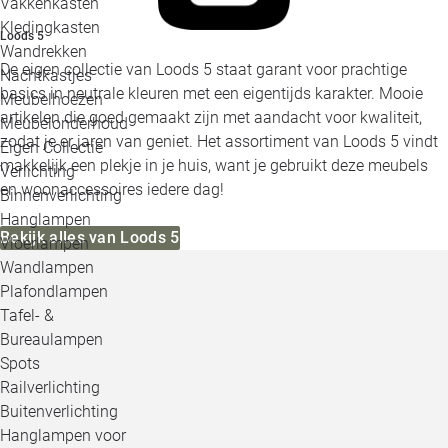
Vakkenkasten
Kledingkasten
Loods 5
Wandrekken
De eigen collectie van Loods 5 staat garant voor prachtige
Nachtkastjes
basics in neutrale kleuren met een eigentijds karakter. Mooie
Meubelhoezen
artikelen die goed gemaakt zijn met aandacht voor kwaliteit,
Meubelonderhoud
zodat je er jaren van geniet. Het assortiment van Loods 5 vindt
Eigen Collectie
makkelijk een plekje in je huis, want je gebruikt deze meubels
Verlichting
en woonaccessoires iedere dag!
Binnenverlichting
Hanglampen
Bekijk alles van Loods 5
Vloerlampen
Wandlampen
Plafondlampen
Tafel- &
Bureaulampen
Spots
Railverlichting
Buitenverlichting
Hanglampen voor