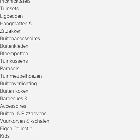
Picknicktafels
Tuinsets
Ligbedden
Hangmatten &
Zitzakken
Buitenaccessoires
Buitenkleden
Bloempotten
Tuinkussens
Parasols
Tuinmeubelhoezen
Buitenverlichting
Buiten koken
Barbecues &
Accessoires
Buiten- & Pizzaovens
Vuurkorven & -schalen
Eigen Collectie
Kids