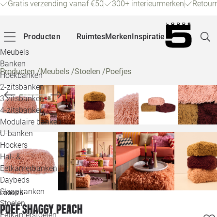
Gratis verzending vanaf €50
300+ interieurmerken
Retour
Producten
Ruimtes
Merken
Inspiratie
Meubels
Banken
Producten
/
Meubels
/
Stoelen
/
Poefjes
Hoekbanken
Pagina
2-zitsbanken
3-zitsbanken
4-zitsbanken
Winke
Modulaire banken
U-banken
Klant
Hockers
Hal- &
Veelg
Eetkamerbanken
Daybeds
Openin
Slaapbanken
LOODS 5
Loo
Stoelen
Poef Shaggy peach
Eetkamerstoelen