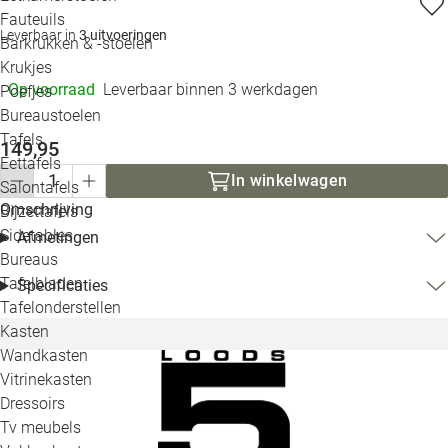
Loo
Fauteuils
Leverbaar in
3 uitvoeringen
Barkrukken & -stoelen
Krukjes
Loo
Op voorraad
Leverbaar binnen 3 werkdagen
Poefjes
Bureaustoelen
Loo
Tafels
149,95
Eettafels
Loo
In winkelwagen
Salontafels
Omschrijving
Bijzettafels
Loo
Sidetables
Afmetingen
(out
Bureaus
Tafelbladen
Specificaties
Alle 
Tafelonderstellen
Kasten
Wandkasten
Vitrinekasten
Dressoirs
Tv meubels