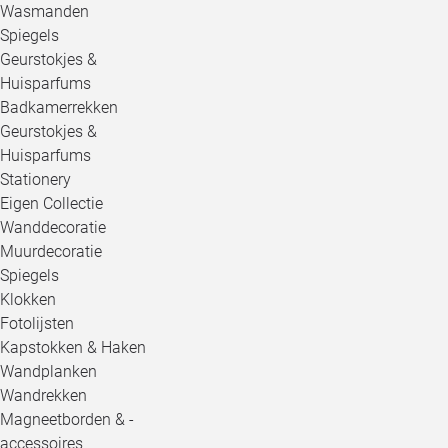
Wasmanden
Spiegels
Geurstokjes &
Huisparfums
Badkamerrekken
Geurstokjes &
Huisparfums
Stationery
Eigen Collectie
Wanddecoratie
Muurdecoratie
Spiegels
Klokken
Fotolijsten
Kapstokken & Haken
Wandplanken
Wandrekken
Magneetborden & -
accessoires