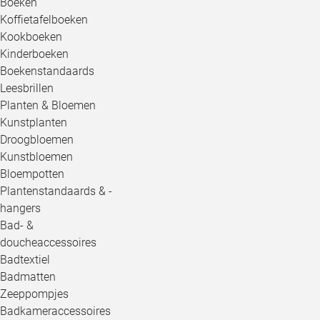
Boeken
Koffietafelboeken
Kookboeken
Kinderboeken
Boekenstandaards
Leesbrillen
Planten & Bloemen
Kunstplanten
Droogbloemen
Kunstbloemen
Bloempotten
Plantenstandaards & -
hangers
Bad- &
doucheaccessoires
Badtextiel
Badmatten
Zeeppompjes
Badkameraccessoires