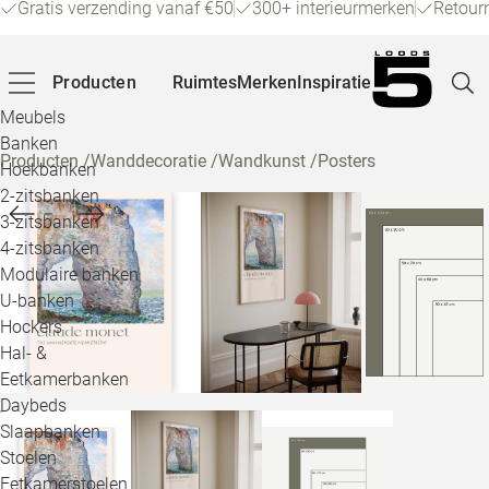
Gratis verzending vanaf €50
300+ interieurmerken
Retour
Producten
Ruimtes
Merken
Inspiratie
Meubels
Banken
Producten
/
Wanddecoratie
/
Wandkunst
/
Posters
Hoekbanken
Pagina
2-zitsbanken
3-zitsbanken
4-zitsbanken
Winke
Modulaire banken
U-banken
Klant
Hockers
Hal- &
Veelg
Eetkamerbanken
Daybeds
Openin
Slaapbanken
Loo
Stoelen
Eetkamerstoelen