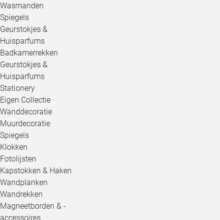
Wasmanden
Spiegels
Geurstokjes &
Huisparfums
Badkamerrekken
Geurstokjes &
Huisparfums
Stationery
Eigen Collectie
Wanddecoratie
Muurdecoratie
Spiegels
Klokken
Fotolijsten
Kapstokken & Haken
Wandplanken
Wandrekken
Magneetborden & -
accessoires