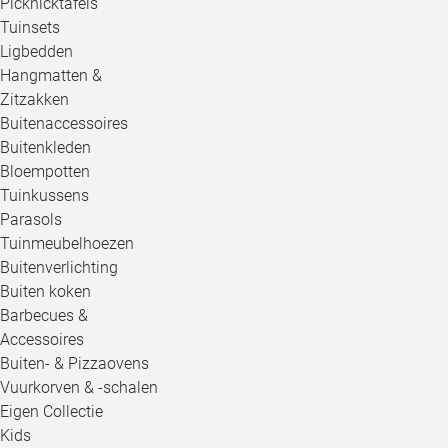
Picknicktafels
Tuinsets
Ligbedden
Hangmatten &
Zitzakken
Buitenaccessoires
Buitenkleden
Bloempotten
Tuinkussens
Parasols
Tuinmeubelhoezen
Buitenverlichting
Buiten koken
Barbecues &
Accessoires
Buiten- & Pizzaovens
Vuurkorven & -schalen
Eigen Collectie
Kids