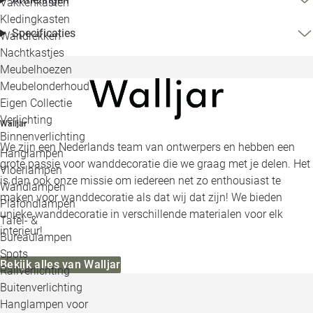
Vakkenkasten
Kledingkasten
Specificaties
Wandrekken
Nachtkastjes
Meubelhoezen
Meubelonderhoud
Eigen Collectie
Verlichting
Walljar
Binnenverlichting
We zijn een Nederlands team van ontwerpers en hebben een
Hanglampen
grote passie voor wanddecoratie die we graag met je delen. Het
Vloerlampen
is dan ook onze missie om iedereen net zo enthousiast te
Wandlampen
maken voor wanddecoratie als dat wij dat zijn! We bieden
Plafondlampen
unieke wanddecoratie in verschillende materialen voor elk
Tafel- &
interieur!
Bureaulampen
Spots
Bekijk alles van Walljar
Railverlichting
Buitenverlichting
Hanglampen voor