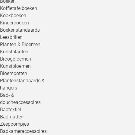
Boeken
Koffietafelboeken
Kookboeken
Kinderboeken
Boekenstandaards
Leesbrillen
Planten & Bloemen
Kunstplanten
Droogbloemen
Kunstbloemen
Bloempotten
Plantenstandaards & -
hangers
Bad- &
doucheaccessoires
Badtextiel
Badmatten
Zeeppompjes
Badkameraccessoires