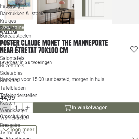
Loo
Fauteuils
Barkrukken & -stoelen
Krukjes
Loo
Alleen online
Poefjes
WALLJAR
Bureaustoelen
Loo
Poster Claude Monet The Manneporte
Tafels
near Étretat 70x100 cm
Eettafels
Loo
Salontafels
Leverbaar in
5 uitvoeringen
Bijzettafels
Loo
Sidetables
Vandaag voor 15:00 uur besteld, morgen in huis
Bureaus
Tafelbladen
Alle 
Tafelonderstellen
44,99
Kasten
In winkelwagen
Wandkasten
Omschrijving
Vitrinekasten
Dressoirs
Toon meer
Tv meubels
Afmetingen