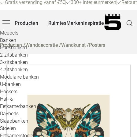
Gratis verzending vanaf €50
300+ interieurmerken
Retour
Producten
Ruimtes
Merken
Inspiratie
Meubels
Banken
Producten
/
Wanddecoratie
/
Wandkunst
/
Posters
Hoekbanken
Pagina
2-zitsbanken
3-zitsbanken
4-zitsbanken
Winke
Modulaire banken
U-banken
Klant
Hockers
Hal- &
Veelg
Eetkamerbanken
Daybeds
Openin
Slaapbanken
Loo
Stoelen
Eetkamerstoelen