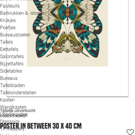
Loo
Fauteuils
Barkrukken & -stoelen
Krukjes
Loo
Poefjes
Bureaustoelen
Loo
Tafels
Eettafels
Loo
Salontafels
Bijzettafels
Loo
Sidetables
Bureaus
Tafelbladen
Alle 
Tafelonderstellen
Kasten
Wandkasten
Tijdelijk uitverkocht
Vitrinekasten
LOODS 5 KUNST
Dressoirs
Poster In between 30 x 40 cm
Tv meubels