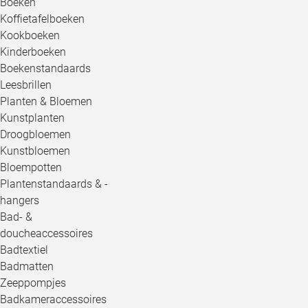
Boeken
Koffietafelboeken
Kookboeken
Kinderboeken
Boekenstandaards
Leesbrillen
Planten & Bloemen
Kunstplanten
Droogbloemen
Kunstbloemen
Bloempotten
Plantenstandaards & -
hangers
Bad- &
doucheaccessoires
Badtextiel
Badmatten
Zeeppompjes
Badkameraccessoires