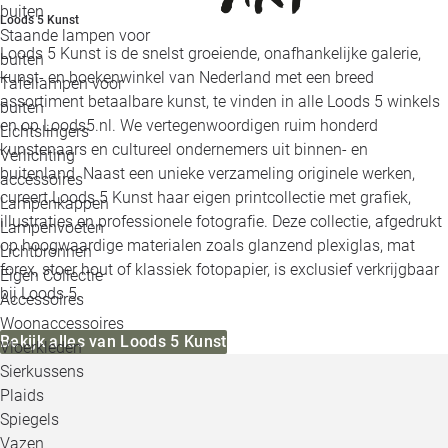
buiten
Loods 5 Kunst
Staande lampen voor
Loods 5 Kunst is de snelst groeiende, onafhankelijke galerie,
buiten
kunst- en boekenwinkel van Nederland met een breed
Tafellampen voor
assortiment betaalbare kunst, te vinden in alle Loods 5 winkels
buiten
en op Loods5.nl. We vertegenwoordigen ruim honderd
Lichtslingers
kunstenaars en cultureel ondernemers uit binnen- en
Verlichting
buitenland. Naast een unieke verzameling originele werken,
accessoires
cureert Loods 5 Kunst haar eigen printcollectie met grafiek,
Lampenkappen
illustraties en professionele fotografie. Deze collectie, afgedrukt
Lampenvoeten
op hoogwaardige materialen zoals glanzend plexiglas, mat
Lichtbronnen
forex, stoer hout of klassiek fotopapier, is exclusief verkrijgbaar
Eigen Collectie
bij Loods 5.
Accessoires
Woonaccessoires
Bekijk alles van Loods 5 Kunst
Vloerkleden
Sierkussens
Plaids
Spiegels
Vazen