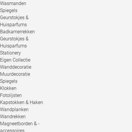
Wasmanden
Spiegels
Geurstokjes &
Huisparfums
Badkamerrekken
Geurstokjes &
Huisparfums
Stationery
Eigen Collectie
Wanddecoratie
Muurdecoratie
Spiegels
Klokken
Fotolijsten
Kapstokken & Haken
Wandplanken
Wandrekken
Magneetborden & -
accessoires