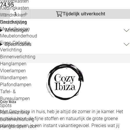
Vakkenkasten
74,95
Kledingkasten
Tijdelijk uitverkocht
Wandrekken
Nachtkastjes
Omschrijving
Meubelhoezen
Afmetingen
Meubelonderhoud
Eigen Collectie
Specificaties
Verlichting
Binnenverlichting
Hanglampen
Vloerlampen
Wandlampen
Plafondlampen
Tafel- &
Bureaulampen
Cozy Ibiza
Spots
Met Cozy Ibiza in huis, heb je altijd de zomer in je kamer. Het
Railverlichting
rustieke hout, de fijne stoffen en natuurlijk de grote groene
Buitenverlichting
planten geven je een instant vakantiegevoel. Precies wat jij
Hanglampen voor