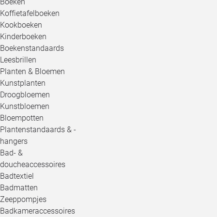
Boeken
Koffietafelboeken
Kookboeken
Kinderboeken
Boekenstandaards
Leesbrillen
Planten & Bloemen
Kunstplanten
Droogbloemen
Kunstbloemen
Bloempotten
Plantenstandaards & -
hangers
Bad- &
doucheaccessoires
Badtextiel
Badmatten
Zeeppompjes
Badkameraccessoires