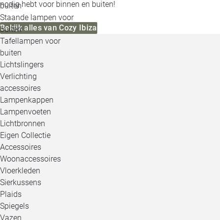
nodig hebt voor binnen en buiten!
buiten
Staande lampen voor
Bekijk alles van Cozy Ibiza
buiten
Tafellampen voor
buiten
Lichtslingers
Verlichting
accessoires
Lampenkappen
Lampenvoeten
Lichtbronnen
Eigen Collectie
Accessoires
Woonaccessoires
Vloerkleden
Sierkussens
Plaids
Spiegels
Vazen