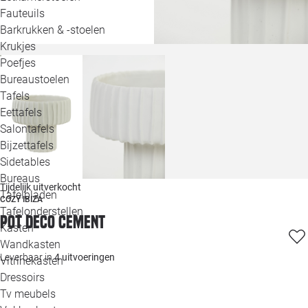
Loo
Fauteuils
Barkrukken & -stoelen
Krukjes
Loo
Poefjes
Bureaustoelen
Loo
Tafels
Eettafels
Loo
Salontafels
Bijzettafels
Loo
Sidetables
(out
Bureaus
Tijdelijk uitverkocht
Tafelbladen
COZY IBIZA
Alle 
Tafelonderstellen
Pot deco cement
Kasten
Wandkasten
Leverbaar in
4 uitvoeringen
Vitrinekasten
Dressoirs
Tv meubels