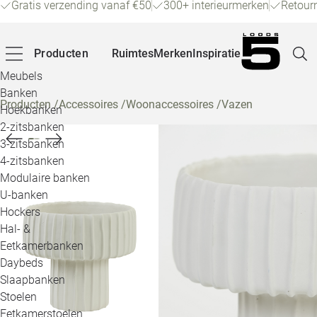
Gratis verzending vanaf €50
300+ interieurmerken
Retour
Producten
Ruimtes
Merken
Inspiratie
Meubels
Banken
Producten
/
Accessoires
/
Woonaccessoires
/
Vazen
Hoekbanken
Pagina
2-zitsbanken
3-zitsbanken
4-zitsbanken
Winke
Modulaire banken
U-banken
Klant
Hockers
Hal- &
Veelg
Eetkamerbanken
Daybeds
Openin
Slaapbanken
Loo
Stoelen
Eetkamerstoelen