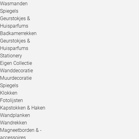
Wasmanden
Spiegels
Geurstokjes &
Huisparfums
Badkamerrekken
Geurstokjes &
Huisparfums
Stationery
Eigen Collectie
Wanddecoratie
Muurdecoratie
Spiegels
Klokken
Fotolijsten
Kapstokken & Haken
Wandplanken
Wandrekken
Magneetborden & -
accessoires