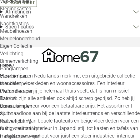
Vakkenkasten
Toon meer
Kledingkasten
Afmetingen
Wandrekken
Nachtkastjes
Specificaties
Meubelhoezen
Meubelonderhoud
Eigen Collectie
Verlichting
Binnenverlichting
Home67
Hanglampen
Home67 is een Nederlands merk met een uitgebreide collectie
Vloerlampen
meubelen, vloerkleden en woonaccessoires. Een interieur
Wandlampen
creëren waarin jij je helemaal thuis voelt, dat is hun missie!
Plafondlampen
Daarom zijn alle artikelen ook altijd scherp geprijsd. Zo heb jij
Tafel- &
een mooi interieur voor een betaalbare prijs. Het assortiment
Bureaulampen
sluit naadloos aan bij de laatste interieurtrends en verschillende
Spots
woonstijlen. Van bouclé fauteuils en beige vloerkleden voor een
Railverlichting
rustig, neutraal interieur in Japandi stijl tot kasten en tafels van
Buitenverlichting
metaal en mangohout voor juist een stoer industrieel interieur.
Hanglampen voor