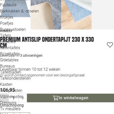
Loo
Fauteuils
Barkrukken & -stoelen
Krukjes
Loo
Poefjes
Bureaustoelen
Loo
HOME67
Tafels
Premium Antislip Ondertapijt 230 x 330
Eettafels
Loo
cm
Salontafels
Bijzettafels
Leverbaar in
3 uitvoeringen
Loo
Sidetables
Bureaus
Leverbaar binnen 10 tot 12 weken
Tafelbladen
Er wordt contact opgenomen voor een bezorgafspraak
Alle 
Tafelonderstellen
Kasten
106,95
Wandkasten
Vitrinekasten
In winkelwagen
Dressoirs
Omschrijving
Tv meubels