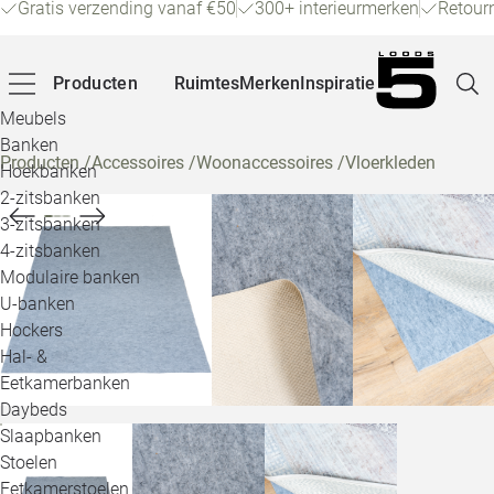
Gratis verzending vanaf €50
300+ interieurmerken
Retour
Producten
Ruimtes
Merken
Inspiratie
Meubels
Banken
Producten
/
Accessoires
/
Woonaccessoires
/
Vloerkleden
Hoekbanken
Pagina
2-zitsbanken
3-zitsbanken
4-zitsbanken
Winke
Modulaire banken
U-banken
Klant
Hockers
Hal- &
Veelg
Eetkamerbanken
Daybeds
Openin
Slaapbanken
Loo
Stoelen
Eetkamerstoelen