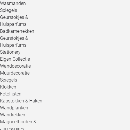
Wasmanden
Spiegels
Geurstokjes &
Huisparfums
Badkamerrekken
Geurstokjes &
Huisparfums
Stationery
Eigen Collectie
Wanddecoratie
Muurdecoratie
Spiegels
Klokken
Fotolijsten
Kapstokken & Haken
Wandplanken
Wandrekken
Magneetborden & -
accessoires