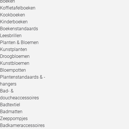
Boeken
Koffietafelboeken
Kookboeken
Kinderboeken
Boekenstandaards
Leesbrillen
Planten & Bloemen
Kunstplanten
Droogbloemen
Kunstbloemen
Bloempotten
Plantenstandaards & -
hangers
Bad- &
doucheaccessoires
Badtextiel
Badmatten
Zeeppompjes
Badkameraccessoires