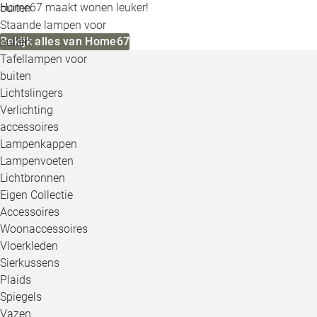
Home67 maakt wonen leuker!
buiten
Staande lampen voor
Bekijk alles van Home67
buiten
Tafellampen voor
buiten
Lichtslingers
Verlichting
accessoires
Lampenkappen
Lampenvoeten
Lichtbronnen
Eigen Collectie
Accessoires
Woonaccessoires
Vloerkleden
Sierkussens
Plaids
Spiegels
Vazen