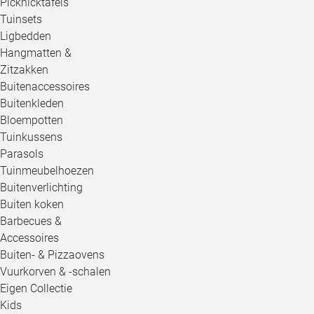
Picknicktafels
Tuinsets
Ligbedden
Hangmatten &
Zitzakken
Buitenaccessoires
Buitenkleden
Bloempotten
Tuinkussens
Parasols
Tuinmeubelhoezen
Buitenverlichting
Buiten koken
Barbecues &
Accessoires
Buiten- & Pizzaovens
Vuurkorven & -schalen
Eigen Collectie
Kids