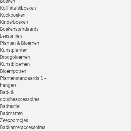
Boeken
Koffietafelboeken
Kookboeken
Kinderboeken
Boekenstandaards
Leesbrillen
Planten & Bloemen
Kunstplanten
Droogbloemen
Kunstbloemen
Bloempotten
Plantenstandaards & -
hangers
Bad- &
doucheaccessoires
Badtextiel
Badmatten
Zeeppompjes
Badkameraccessoires