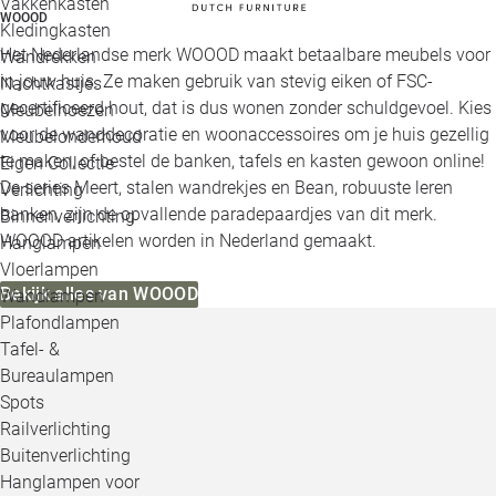
Vakkenkasten
WOOOD
Kledingkasten
Het Nederlandse merk WOOOD maakt betaalbare meubels voor
Wandrekken
in jouw huis. Ze maken gebruik van stevig eiken of FSC-
Nachtkastjes
gecertificeerd hout, dat is dus wonen zonder schuldgevoel. Kies
Meubelhoezen
voor de wanddecoratie en woonaccessoires om je huis gezellig
Meubelonderhoud
te maken, of bestel de banken, tafels en kasten gewoon online!
Eigen Collectie
De series Meert, stalen wandrekjes en Bean, robuuste leren
Verlichting
banken, zijn de opvallende paradepaardjes van dit merk.
Binnenverlichting
WOOOD artikelen worden in Nederland gemaakt.
Hanglampen
Vloerlampen
Bekijk alles van WOOOD
Wandlampen
Plafondlampen
Tafel- &
Bureaulampen
Spots
Railverlichting
Buitenverlichting
Hanglampen voor