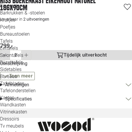
Riss boekenkast eikenhout naturel
Loo
Fauteuils
186x90cm
Barkrukken & -stoelen
Leverbaar in
2 uitvoeringen
Krukjes
Loo
Poefjes
Bureaustoelen
Loo
Tafels
799,-
Eettafels
Loo
Tijdelijk uitverkocht
Salontafels
Bijzettafels
Omschrijving
Loo
Sidetables
Toon meer
Bureaus
Tafelbladen
Afmetingen
Alle 
Tafelonderstellen
Kasten
Specificaties
Wandkasten
Vitrinekasten
Dressoirs
Tv meubels