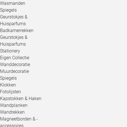
Wasmanden
Spiegels
Geurstokjes &
Huisparfums
Badkamerrekken
Geurstokjes &
Huisparfums
Stationery
Eigen Collectie
Wanddecoratie
Muurdecoratie
Spiegels
Klokken
Fotolijsten
Kapstokken & Haken
Wandplanken
Wandrekken
Magneetborden & -
accessoires