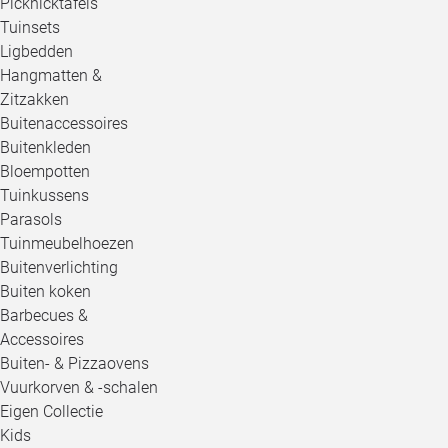
Picknicktafels
Tuinsets
Ligbedden
Hangmatten &
Zitzakken
Buitenaccessoires
Buitenkleden
Bloempotten
Tuinkussens
Parasols
Tuinmeubelhoezen
Buitenverlichting
Buiten koken
Barbecues &
Accessoires
Buiten- & Pizzaovens
Vuurkorven & -schalen
Eigen Collectie
Kids