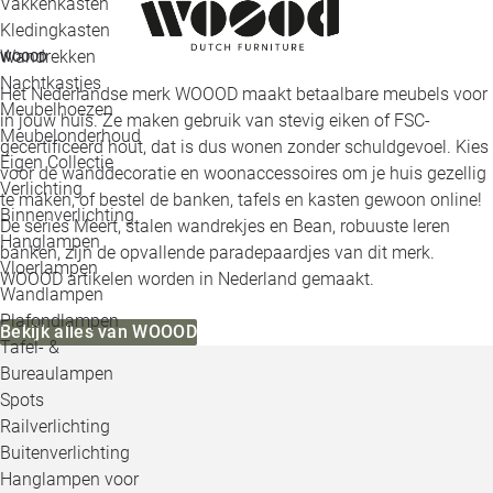
Vakkenkasten
Kledingkasten
Wandrekken
WOOOD
Nachtkastjes
Het Nederlandse merk WOOOD maakt betaalbare meubels voor
Meubelhoezen
in jouw huis. Ze maken gebruik van stevig eiken of FSC-
Meubelonderhoud
gecertificeerd hout, dat is dus wonen zonder schuldgevoel. Kies
Eigen Collectie
voor de wanddecoratie en woonaccessoires om je huis gezellig
Verlichting
te maken, of bestel de banken, tafels en kasten gewoon online!
Binnenverlichting
De series Meert, stalen wandrekjes en Bean, robuuste leren
Hanglampen
banken, zijn de opvallende paradepaardjes van dit merk.
Vloerlampen
WOOOD artikelen worden in Nederland gemaakt.
Wandlampen
Plafondlampen
Bekijk alles van WOOOD
Tafel- &
Bureaulampen
Spots
Railverlichting
Buitenverlichting
Hanglampen voor