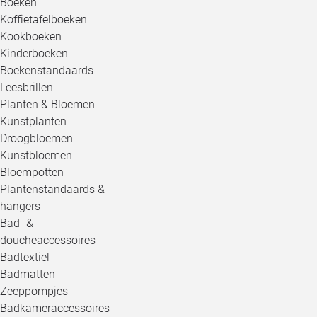
Boeken
Koffietafelboeken
Kookboeken
Kinderboeken
Boekenstandaards
Leesbrillen
Planten & Bloemen
Kunstplanten
Droogbloemen
Kunstbloemen
Bloempotten
Plantenstandaards & -
hangers
Bad- &
doucheaccessoires
Badtextiel
Badmatten
Zeeppompjes
Badkameraccessoires