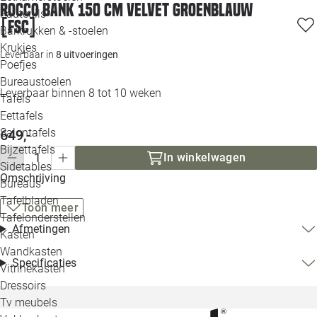
Rocco bank 150 cm velvet groenblauw
Loo
Fauteuils
[fsc]
Barkrukken & -stoelen
Krukjes
Loo
Leverbaar in
8 uitvoeringen
Poefjes
Bureaustoelen
Loo
Leverbaar binnen 8 tot 10 weken
Tafels
Eettafels
Loo
Salontafels
649,-
Bijzettafels
Loo
In winkelwagen
Sidetables
(out
Omschrijving
Bureaus
Tafelbladen
Toon meer
Alle 
Tafelonderstellen
Afmetingen
Kasten
Wandkasten
Specificaties
Vitrinekasten
Dressoirs
Tv meubels