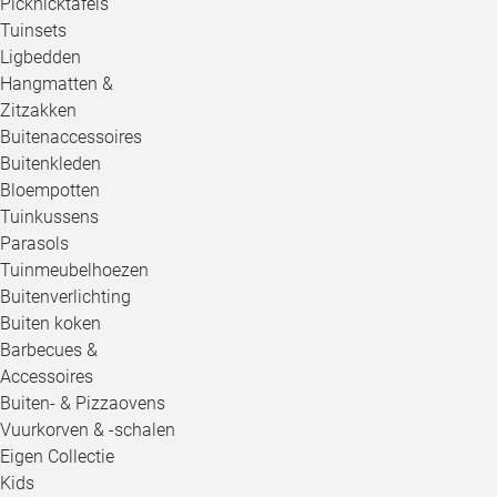
Picknicktafels
Tuinsets
Ligbedden
Hangmatten &
Zitzakken
Buitenaccessoires
Buitenkleden
Bloempotten
Tuinkussens
Parasols
Tuinmeubelhoezen
Buitenverlichting
Buiten koken
Barbecues &
Accessoires
Buiten- & Pizzaovens
Vuurkorven & -schalen
Eigen Collectie
Kids