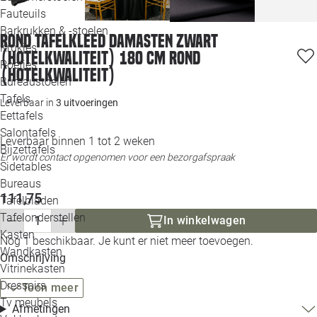
Loo
Fauteuils
Barkrukken & -stoelen
Rond tafelkleed Damasten zwart
Krukjes
Loo
(hotelkwaliteit) 180 cm rond
Poefjes
(Hotelkwaliteit)
Bureaustoelen
Loo
Tafels
Leverbaar in
3 uitvoeringen
Eettafels
Loo
Salontafels
Leverbaar binnen 1 tot 2 weken
Bijzettafels
Loo
Er wordt contact opgenomen voor een bezorgafspraak
Sidetables
(out
Bureaus
111,75
Tafelbladen
Alle 
Tafelonderstellen
In winkelwagen
Kasten
Nog 1 beschikbaar. Je kunt er niet meer toevoegen.
Wandkasten
Omschrijving
Vitrinekasten
Dressoirs
Toon meer
Tv meubels
Afmetingen