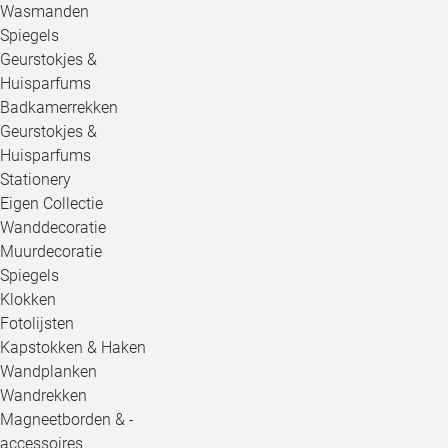
Wasmanden
Spiegels
Geurstokjes &
Huisparfums
Badkamerrekken
Geurstokjes &
Huisparfums
Stationery
Eigen Collectie
Wanddecoratie
Muurdecoratie
Spiegels
Klokken
Fotolijsten
Kapstokken & Haken
Wandplanken
Wandrekken
Magneetborden & -
accessoires