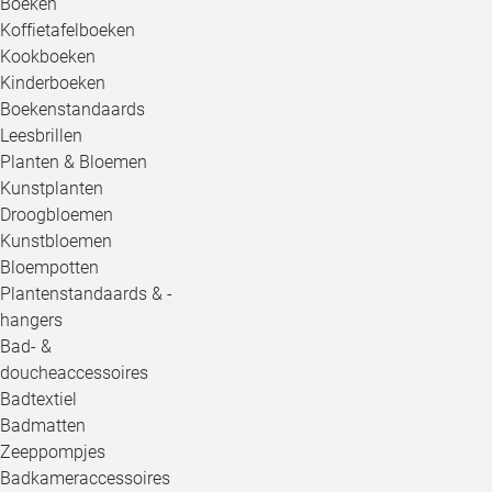
Boeken
Koffietafelboeken
Kookboeken
Kinderboeken
Boekenstandaards
Leesbrillen
Planten & Bloemen
Kunstplanten
Droogbloemen
Kunstbloemen
Bloempotten
Plantenstandaards & -
hangers
Bad- &
doucheaccessoires
Badtextiel
Badmatten
Zeeppompjes
Badkameraccessoires