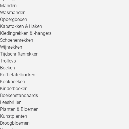
Manden
Wasmanden
Opbergboxen
Kapstokken & Haken
Kledingrekken & -hangers
Schoenenrekken
Wijnrekken
Tijdschriftenrekken
Trolleys
Boeken
Koffietafelboeken
Kookboeken
Kinderboeken
Boekenstandaards
Leesbrillen
Planten & Bloemen
Kunstplanten
Droogbloemen