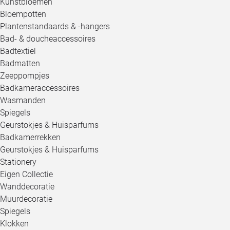
Kunstbloemen
Bloempotten
Plantenstandaards & -hangers
Bad- & doucheaccessoires
Badtextiel
Badmatten
Zeeppompjes
Badkameraccessoires
Wasmanden
Spiegels
Geurstokjes & Huisparfums
Badkamerrekken
Geurstokjes & Huisparfums
Stationery
Eigen Collectie
Wanddecoratie
Muurdecoratie
Spiegels
Klokken