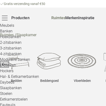
Gratis verzending vanaf €50
Producten
Ruimtes
Merken
Inspiratie
Meubels
Banken
Ruimtes
/
Slaapkamer
Hoekbanken
2-zitsbanken
3-zitsbanken
4-zitsbanken
Modulaire banken
U-banken
Hockers
Hal- & Eetkamerbanken
Bedden
Beddengoed
Vloerkleden
Daybeds
Slaapbanken
Stoelen
Eetkamerstoelen
Fauteuils