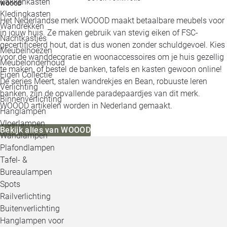
Vakkenkasten
WOOOD
Kledingkasten
Het Nederlandse merk WOOOD maakt betaalbare meubels voor
Wandrekken
in jouw huis. Ze maken gebruik van stevig eiken of FSC-
Nachtkastjes
gecertificeerd hout, dat is dus wonen zonder schuldgevoel. Kies
Meubelhoezen
voor de wanddecoratie en woonaccessoires om je huis gezellig
Meubelonderhoud
te maken, of bestel de banken, tafels en kasten gewoon online!
Eigen Collectie
De series Meert, stalen wandrekjes en Bean, robuuste leren
Verlichting
banken, zijn de opvallende paradepaardjes van dit merk.
Binnenverlichting
WOOOD artikelen worden in Nederland gemaakt.
Hanglampen
Vloerlampen
Bekijk alles van WOOOD
Wandlampen
Plafondlampen
Tafel- &
Bureaulampen
Spots
Railverlichting
Buitenverlichting
Hanglampen voor