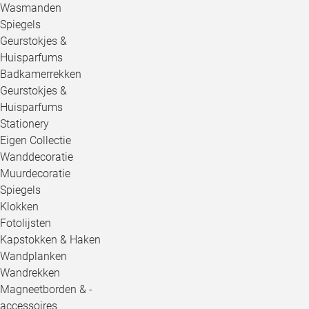
Wasmanden
Spiegels
Geurstokjes &
Huisparfums
Badkamerrekken
Geurstokjes &
Huisparfums
Stationery
Eigen Collectie
Wanddecoratie
Muurdecoratie
Spiegels
Klokken
Fotolijsten
Kapstokken & Haken
Wandplanken
Wandrekken
Magneetborden & -
accessoires