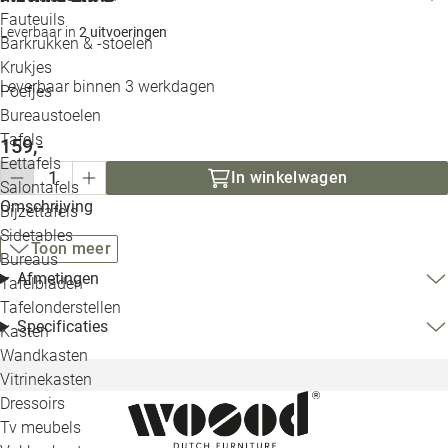
Loo
Fauteuils
Leverbaar in
2 uitvoeringen
Barkrukken & -stoelen
Krukjes
Loo
Leverbaar binnen 3 werkdagen
Poefjes
Bureaustoelen
Loo
Tafels
159,-
Eettafels
Loo
In winkelwagen
Salontafels
Omschrijving
Bijzettafels
Loo
Sidetables
(out
Toon meer
Bureaus
Afmetingen
Tafelbladen
Alle 
Tafelonderstellen
Specificaties
Kasten
Wandkasten
Vitrinekasten
Dressoirs
Tv meubels