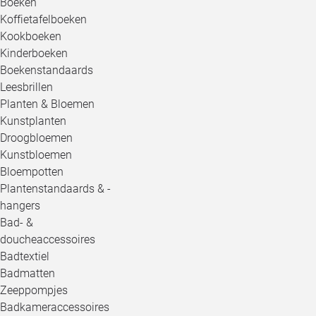
Boeken
Koffietafelboeken
Kookboeken
Kinderboeken
Boekenstandaards
Leesbrillen
Planten & Bloemen
Kunstplanten
Droogbloemen
Kunstbloemen
Bloempotten
Plantenstandaards & -
hangers
Bad- &
doucheaccessoires
Badtextiel
Badmatten
Zeeppompjes
Badkameraccessoires