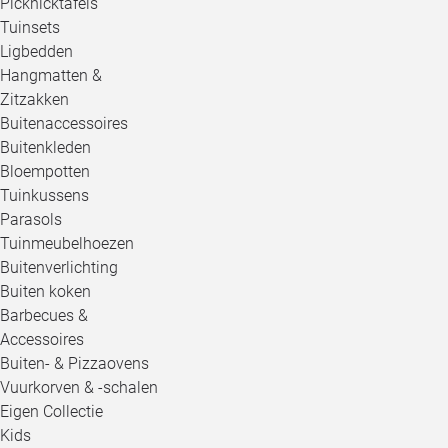
Picknicktafels
Tuinsets
Ligbedden
Hangmatten &
Zitzakken
Buitenaccessoires
Buitenkleden
Bloempotten
Tuinkussens
Parasols
Tuinmeubelhoezen
Buitenverlichting
Buiten koken
Barbecues &
Accessoires
Buiten- & Pizzaovens
Vuurkorven & -schalen
Eigen Collectie
Kids