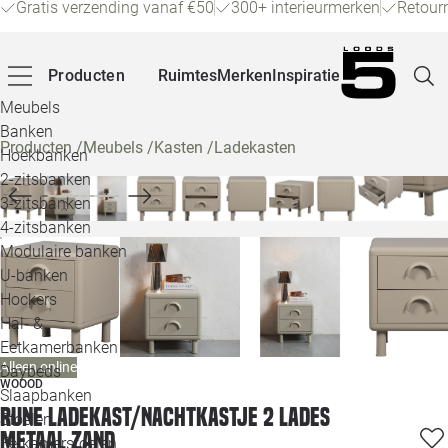
Gratis verzending vanaf €50
300+ interieurmerken
Retour
Producten
Ruimtes
Merken
Inspiratie
Meubels
Banken
Producten
/
Meubels
/
Kasten
/
Ladekasten
Hoekbanken
Pagina
2-zitsbanken
3-zitsbanken
4-zitsbanken
Winke
Modulaire banken
U-banken
Klant
Hockers
Hal- &
Veelg
Eetkamerbanken
Alleen online
Daybeds
Openin
WOOOD
Slaapbanken
Rune ladekast/nachtkastje 2 lades
Loo
Stoelen
metaal zand
Eetkamerstoelen