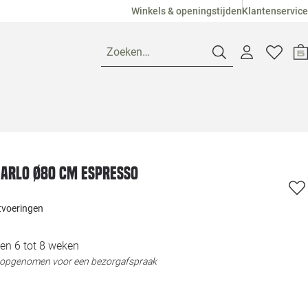
Winkels & openingstijden
Klantenservice
Zoeken…
Openingstijden
Pagina suggesties
Loods 5 Ame
 Arlo Ø80 cm espresso
Winkels
Loods 5 Dui
itvoeringen
Klantenservice
Loods 5 Maas
en 6 tot 8 weken
t opgenomen voor een bezorgafspraak
Veelgestelde vragen
Loods 5 Slie