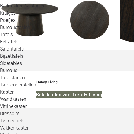
Barkrukken & -stoelen
Krukjes
Poefjes
Bureaustoelen
Tafels
Eettafels
Salontafels
Bijzettafels
Sidetables
Bureaus
Tafelbladen
Trendy Living
Tafelonderstellen
Kasten
Bekijk alles van Trendy Living
Wandkasten
Vitrinekasten
Dressoirs
Tv meubels
Vakkenkasten