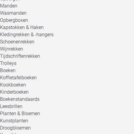
Manden
Wasmanden
Opbergboxen
Kapstokken & Haken
Kledingrekken & -hangers
Schoenenrekken
Wijnrekken
Tijdschriftenrekken
Trolleys
Boeken
Koffietafelboeken
Kookboeken
Kinderboeken
Boekenstandaards
Leesbrillen
Planten & Bloemen
Kunstplanten
Droogbloemen