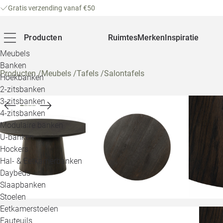
Gratis verzending vanaf €50
Producten
Ruimtes
Merken
Inspiratie
Meubels
Banken
Producten
/
Meubels
/
Tafels
/
Salontafels
Hoekbanken
2-zitsbanken
3-zitsbanken
4-zitsbanken
Modulaire banken
U-banken
Hockers
Hal- & Eetkamerbanken
Daybeds
Slaapbanken
Stoelen
Eetkamerstoelen
Fauteuils