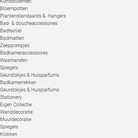
Kunstbloemen
Bloempotten
Plantenstandaards & -hangers
Bad- & doucheaccessoires
Badtextiel
Badmatten
Zeeppompjes
Badkameraccessoires
Wasmanden
Spiegels
Geurstokjes & Huisparfums
Badkamerrekken
Geurstokjes & Huisparfums
Stationery
Eigen Collectie
Wanddecoratie
Muurdecoratie
Spiegels
Klokken