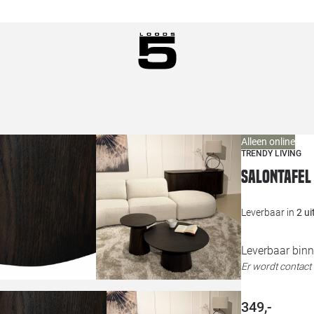
Alleen online
TRENDY LIVING
Salontafel
Leverbaar in
2 u
Leverbaar binn
Er wordt contac
349,-