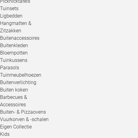
Picknicktafels
Tuinsets
Ligbedden
Hangmatten &
Zitzakken
Buitenaccessoires
Buitenkleden
Bloempotten
Tuinkussens
Parasols
Tuinmeubelhoezen
Buitenverlichting
Buiten koken
Barbecues &
Accessoires
Buiten- & Pizzaovens
Vuurkorven & -schalen
Eigen Collectie
Kids