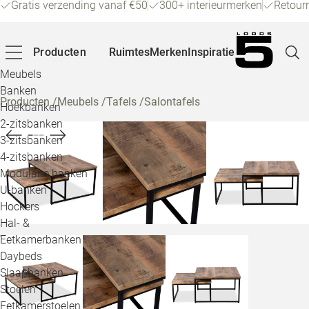
Gratis verzending vanaf €50
300+ interieurmerken
Retour
Producten
Ruimtes
Merken
Inspiratie
Meubels
Banken
Producten
/
Meubels
/
Tafels
/
Salontafels
Hoekbanken
Pagina
2-zitsbanken
3-zitsbanken
4-zitsbanken
Winke
Modulaire banken
U-banken
Klant
Hockers
Hal- &
Veelg
Eetkamerbanken
Daybeds
Openin
Slaapbanken
Loo
Stoelen
Eetkamerstoelen