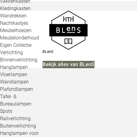
Vakkenkasten
Kledingkasten
Wandrekken
Nachtkastjes
Meubelhoezen
Meubelonderhoud
Eigen Collectie
Verlichting
BLenS
Binnenverlichting
Bekijk alles van BLenS
Hanglampen
Vloerlampen
Wandlampen
Plafondlampen
Tafel- &
Bureaulampen
Spots
Railverlichting
Buitenverlichting
Hanglampen voor