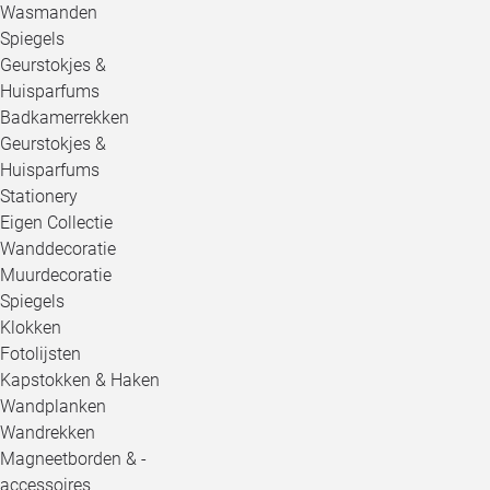
Wasmanden
Spiegels
Geurstokjes &
Huisparfums
Badkamerrekken
Geurstokjes &
Huisparfums
Stationery
Eigen Collectie
Wanddecoratie
Muurdecoratie
Spiegels
Klokken
Fotolijsten
Kapstokken & Haken
Wandplanken
Wandrekken
Magneetborden & -
accessoires