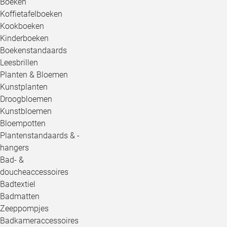
Boeken
Koffietafelboeken
Kookboeken
Kinderboeken
Boekenstandaards
Leesbrillen
Planten & Bloemen
Kunstplanten
Droogbloemen
Kunstbloemen
Bloempotten
Plantenstandaards & -
hangers
Bad- &
doucheaccessoires
Badtextiel
Badmatten
Zeeppompjes
Badkameraccessoires