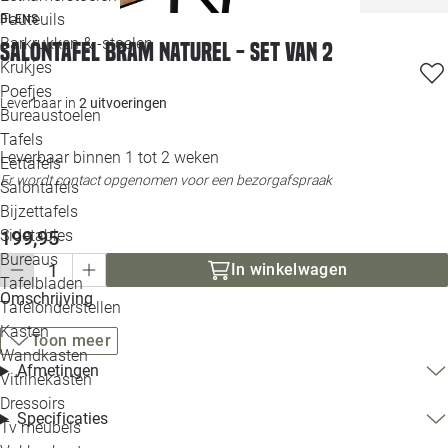
Loo
Fauteuils
BLENS
Barkrukken & -stoelen
Salontafel Bram naturel - set van 2
Krukjes
Loo
Poefjes
Leverbaar in
2 uitvoeringen
Bureaustoelen
Loo
Tafels
Leverbaar binnen 1 tot 2 weken
Eettafels
Loo
Er wordt contact opgenomen voor een bezorgafspraak
Salontafels
Bijzettafels
Loo
Sidetables
199,95
(out
Bureaus
In winkelwagen
Tafelbladen
Alle 
Omschrijving
Tafelonderstellen
Kasten
Toon meer
Wandkasten
Afmetingen
Vitrinekasten
Dressoirs
Specificaties
Tv meubels