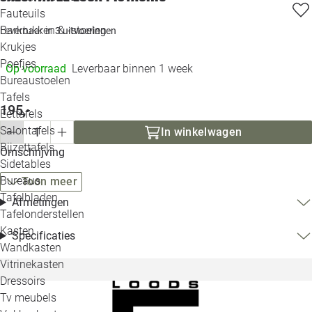
Loo
Fauteuils
Barkrukken & -stoelen
Leverbaar in
3 uitvoeringen
Krukjes
Loo
Poefjes
Op voorraad
Leverbaar binnen 1 week
Bureaustoelen
Loo
Tafels
195,-
Eettafels
Loo
Salontafels
In winkelwagen
Bijzettafels
Omschrijving
Loo
Sidetables
Bureaus
Toon meer
Tafelbladen
Afmetingen
Alle 
Tafelonderstellen
Kasten
Specificaties
Wandkasten
Vitrinekasten
Dressoirs
Tv meubels