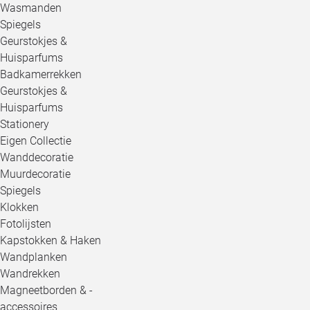
Wasmanden
Spiegels
Geurstokjes &
Huisparfums
Badkamerrekken
Geurstokjes &
Huisparfums
Stationery
Eigen Collectie
Wanddecoratie
Muurdecoratie
Spiegels
Klokken
Fotolijsten
Kapstokken & Haken
Wandplanken
Wandrekken
Magneetborden & -
accessoires