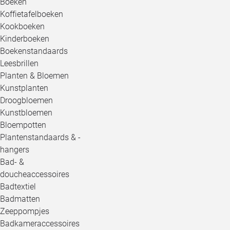
Boeken
Koffietafelboeken
Kookboeken
Kinderboeken
Boekenstandaards
Leesbrillen
Planten & Bloemen
Kunstplanten
Droogbloemen
Kunstbloemen
Bloempotten
Plantenstandaards & -
hangers
Bad- &
doucheaccessoires
Badtextiel
Badmatten
Zeeppompjes
Badkameraccessoires