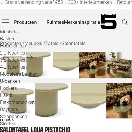
Gratis verzending vanaf €50
300+ interieurmerken
Retour
Producten
Ruimtes
Merken
Inspiratie
Meubels
Banken
Producten
/
Meubels
/
Tafels
/
Salontafels
Hoekbanken
Pagina
2-zitsbanken
3-zitsbanken
4-zitsbanken
Winke
Modulaire banken
U-banken
Klant
Hockers
Hal- &
Veelg
Eetkamerbanken
Daybeds
Openin
Slaapbanken
LOODS 5
Loo
Stoelen
Salontafel Loua pistachio
Eetkamerstoelen