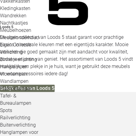
Vakkenkasten
Kledingkasten
Wandrekken
Nachtkastjes
Loods 5
Meubelhoezen
De eigen collectie van Loods 5 staat garant voor prachtige
Meubelonderhoud
basics in neutrale kleuren met een eigentijds karakter. Mooie
Eigen Collectie
artikelen die goed gemaakt zijn met aandacht voor kwaliteit,
Verlichting
zodat je er jaren van geniet. Het assortiment van Loods 5 vindt
Binnenverlichting
makkelijk een plekje in je huis, want je gebruikt deze meubels
Hanglampen
en woonaccessoires iedere dag!
Vloerlampen
Wandlampen
Bekijk alles van Loods 5
Plafondlampen
Tafel- &
Bureaulampen
Spots
Railverlichting
Buitenverlichting
Hanglampen voor