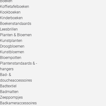
Boeken
Koffietafelboeken
Kookboeken
Kinderboeken
Boekenstandaards
Leesbrillen
Planten & Bloemen
Kunstplanten
Droogbloemen
Kunstbloemen
Bloempotten
Plantenstandaards & -
hangers
Bad- &
doucheaccessoires
Badtextiel
Badmatten
Zeeppompjes
Badkameraccessoires