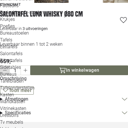
Loo
ETHNICRAFT
Fauteuils
Barkrukken & -stoelen
Salontafel Luna whisky Ø80 cm
Krukjes
Loo
Poefjes
Leverbaar in
3 uitvoeringen
Bureaustoelen
Loo
Tafels
Leverbaar binnen 1 tot 2 weken
Eettafels
Loo
Salontafels
Bijzettafels
659,-
Loo
Sidetables
In winkelwagen
Bureaus
Omschrijving
Tafelbladen
Alle 
Tafelonderstellen
Toon meer
Kasten
Afmetingen
Wandkasten
Vitrinekasten
Specificaties
Dressoirs
Tv meubels