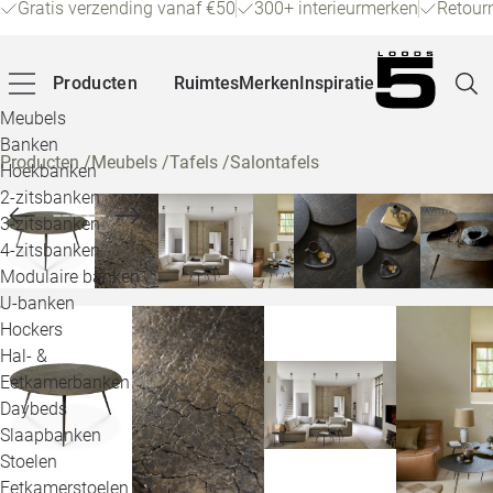
Gratis verzending vanaf €50
300+ interieurmerken
Retour
Producten
Ruimtes
Merken
Inspiratie
Meubels
Banken
Producten
/
Meubels
/
Tafels
/
Salontafels
Hoekbanken
Pagina
2-zitsbanken
3-zitsbanken
4-zitsbanken
Winke
Modulaire banken
U-banken
Klant
Hockers
Hal- &
Veelg
Eetkamerbanken
Daybeds
Openin
Slaapbanken
Loo
Stoelen
Eetkamerstoelen