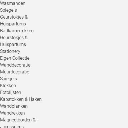
Wasmanden
Spiegels
Geurstokjes &
Huisparfums
Badkamerrekken
Geurstokjes &
Huisparfums
Stationery
Eigen Collectie
Wanddecoratie
Muurdecoratie
Spiegels
Klokken
Fotolijsten
Kapstokken & Haken
Wandplanken
Wandrekken
Magneetborden & -
accessoires