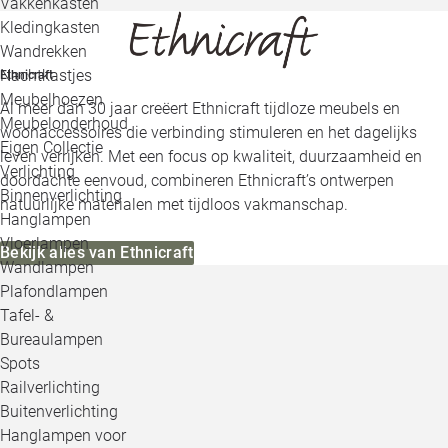
Vakkenkasten
Kledingkasten
Wandrekken
Nachtkastjes
Ethnicraft
Meubelhoezen
Al meer dan 30 jaar creëert Ethnicraft tijdloze meubels en
Meubelonderhoud
woonaccessoires die verbinding stimuleren en het dagelijks
Eigen Collectie
leven verrijken. Met een focus op kwaliteit, duurzaamheid en
Verlichting
doordachte eenvoud, combineren Ethnicraft’s ontwerpen
Binnenverlichting
natuurlijke materialen met tijdloos vakmanschap.
Hanglampen
Vloerlampen
Bekijk alles van Ethnicraft
Wandlampen
Plafondlampen
Tafel- &
Bureaulampen
Spots
Railverlichting
Buitenverlichting
Hanglampen voor