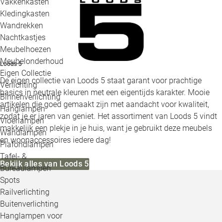
Vakkenkasten
Kledingkasten
Wandrekken
Nachtkastjes
Meubelhoezen
Meubelonderhoud
Loods 5
Eigen Collectie
De eigen collectie van Loods 5 staat garant voor prachtige
Verlichting
basics in neutrale kleuren met een eigentijds karakter. Mooie
Binnenverlichting
artikelen die goed gemaakt zijn met aandacht voor kwaliteit,
Hanglampen
zodat je er jaren van geniet. Het assortiment van Loods 5 vindt
Vloerlampen
makkelijk een plekje in je huis, want je gebruikt deze meubels
Wandlampen
en woonaccessoires iedere dag!
Plafondlampen
Tafel- &
Bekijk alles van Loods 5
Bureaulampen
Spots
Railverlichting
Buitenverlichting
Hanglampen voor