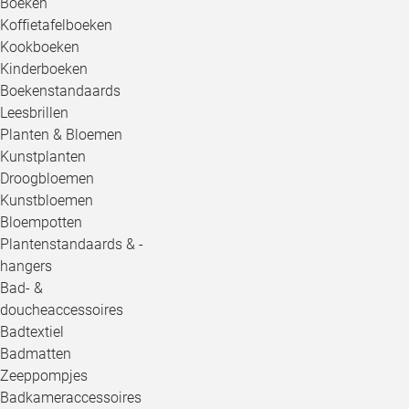
Boeken
Koffietafelboeken
Kookboeken
Kinderboeken
Boekenstandaards
Leesbrillen
Planten & Bloemen
Kunstplanten
Droogbloemen
Kunstbloemen
Bloempotten
Plantenstandaards & -
hangers
Bad- &
doucheaccessoires
Badtextiel
Badmatten
Zeeppompjes
Badkameraccessoires