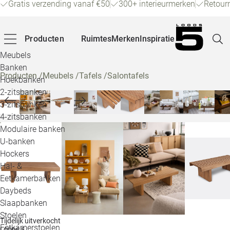
Gratis verzending vanaf €50
300+ interieurmerken
Retour
Producten
Ruimtes
Merken
Inspiratie
Meubels
Banken
Producten
/
Meubels
/
Tafels
/
Salontafels
Hoekbanken
Pagina
2-zitsbanken
3-zitsbanken
4-zitsbanken
Winke
Modulaire banken
U-banken
Klant
Hockers
Hal- &
Veelg
Eetkamerbanken
Daybeds
Openin
Slaapbanken
Loo
Stoelen
Tijdelijk uitverkocht
Eetkamerstoelen