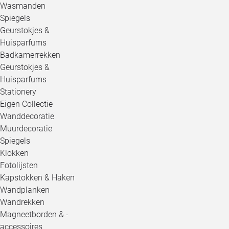
Wasmanden
Spiegels
Geurstokjes &
Huisparfums
Badkamerrekken
Geurstokjes &
Huisparfums
Stationery
Eigen Collectie
Wanddecoratie
Muurdecoratie
Spiegels
Klokken
Fotolijsten
Kapstokken & Haken
Wandplanken
Wandrekken
Magneetborden & -
accessoires