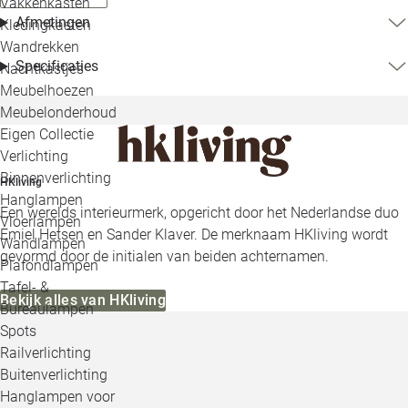
Vakkenkasten
Afmetingen
Kledingkasten
Wandrekken
Specificaties
Nachtkastjes
Meubelhoezen
Meubelonderhoud
Eigen Collectie
Verlichting
Binnenverlichting
HKliving
Hanglampen
Een werelds interieurmerk, opgericht door het Nederlandse duo
Vloerlampen
Emiel Hetsen en Sander Klaver. De merknaam HKliving wordt
Wandlampen
gevormd door de initialen van beiden achternamen.
Plafondlampen
Tafel- &
Bekijk alles van HKliving
Bureaulampen
Spots
Railverlichting
Buitenverlichting
Hanglampen voor