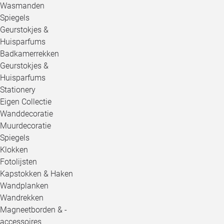
Wasmanden
Spiegels
Geurstokjes &
Huisparfums
Badkamerrekken
Geurstokjes &
Huisparfums
Stationery
Eigen Collectie
Wanddecoratie
Muurdecoratie
Spiegels
Klokken
Fotolijsten
Kapstokken & Haken
Wandplanken
Wandrekken
Magneetborden & -
accessoires