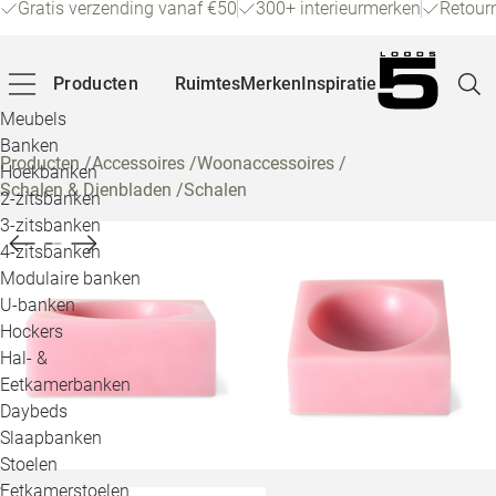
Gratis verzending vanaf €50
300+ interieurmerken
Retour
Producten
Ruimtes
Merken
Inspiratie
Meubels
Banken
Producten
/
Accessoires
/
Woonaccessoires
/
Hoekbanken
Schalen & Dienbladen
/
Schalen
Pagina
2-zitsbanken
3-zitsbanken
4-zitsbanken
Winke
Modulaire banken
U-banken
Klant
Hockers
Hal- &
Veelg
Eetkamerbanken
Daybeds
Openin
Slaapbanken
Loo
Stoelen
Eetkamerstoelen