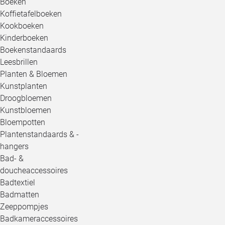
Boeken
Koffietafelboeken
Kookboeken
Kinderboeken
Boekenstandaards
Leesbrillen
Planten & Bloemen
Kunstplanten
Droogbloemen
Kunstbloemen
Bloempotten
Plantenstandaards & -
hangers
Bad- &
doucheaccessoires
Badtextiel
Badmatten
Zeeppompjes
Badkameraccessoires