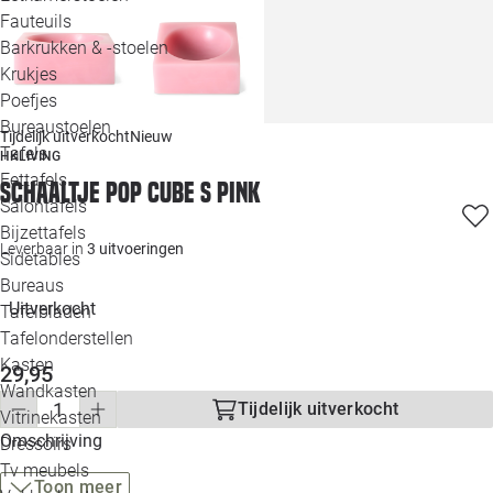
Loo
Fauteuils
Barkrukken & -stoelen
Krukjes
Loo
Poefjes
Bureaustoelen
Loo
Tijdelijk uitverkocht
Nieuw
Tafels
HKLIVING
Eettafels
Schaaltje Pop cube S pink
Loo
Salontafels
Bijzettafels
Loo
Leverbaar in
3 uitvoeringen
Sidetables
Bureaus
Uitverkocht
Tafelbladen
Alle 
Tafelonderstellen
Kasten
29,95
Wandkasten
Tijdelijk uitverkocht
Vitrinekasten
Omschrijving
Dressoirs
Tv meubels
Toon meer