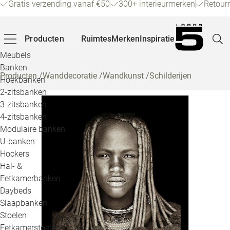
Gratis verzending vanaf €50
300+ interieurmerken
Retour
Producten
Ruimtes
Merken
Inspiratie
Meubels
Banken
Producten
/
Wanddecoratie
/
Wandkunst
/
Schilderijen
Hoekbanken
Pagina
2-zitsbanken
3-zitsbanken
4-zitsbanken
Winke
Modulaire banken
U-banken
Klant
Hockers
Hal- &
Veelg
Eetkamerbanken
Daybeds
Openin
Slaapbanken
Loo
Stoelen
Eetkamerstoelen