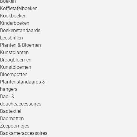
Boeken
Koffietafelboeken
Kookboeken
Kinderboeken
Boekenstandaards
Leesbrillen
Planten & Bloemen
Kunstplanten
Droogbloemen
Kunstbloemen
Bloempotten
Plantenstandaards & -
hangers
Bad- &
doucheaccessoires
Badtextiel
Badmatten
Zeeppompjes
Badkameraccessoires