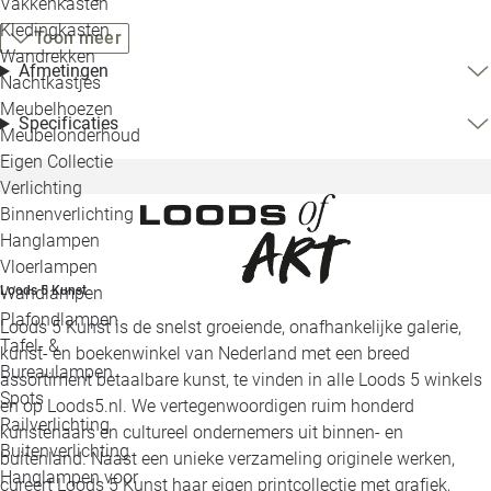
Vakkenkasten
Kledingkasten
Toon meer
Wandrekken
Afmetingen
Nachtkastjes
Meubelhoezen
Specificaties
Meubelonderhoud
Eigen Collectie
Verlichting
Binnenverlichting
Hanglampen
Vloerlampen
Wandlampen
Loods 5 Kunst
Plafondlampen
Loods 5 Kunst is de snelst groeiende, onafhankelijke galerie,
Tafel- &
kunst- en boekenwinkel van Nederland met een breed
Bureaulampen
assortiment betaalbare kunst, te vinden in alle Loods 5 winkels
Spots
en op Loods5.nl. We vertegenwoordigen ruim honderd
Railverlichting
kunstenaars en cultureel ondernemers uit binnen- en
Buitenverlichting
buitenland. Naast een unieke verzameling originele werken,
Hanglampen voor
cureert Loods 5 Kunst haar eigen printcollectie met grafiek,