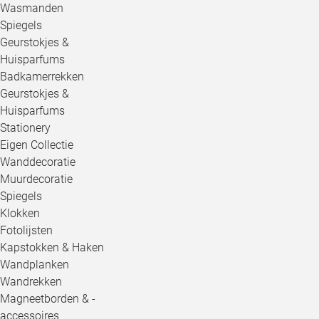
Wasmanden
Spiegels
Geurstokjes &
Huisparfums
Badkamerrekken
Geurstokjes &
Huisparfums
Stationery
Eigen Collectie
Wanddecoratie
Muurdecoratie
Spiegels
Klokken
Fotolijsten
Kapstokken & Haken
Wandplanken
Wandrekken
Magneetborden & -
accessoires