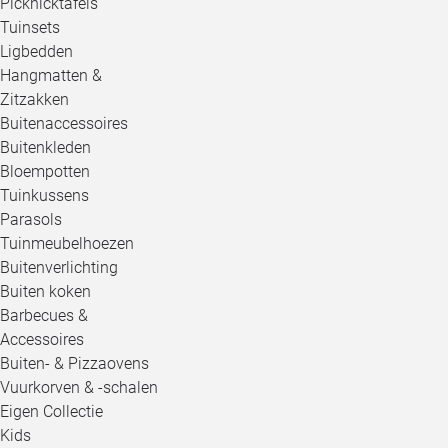
Picknicktafels
Tuinsets
Ligbedden
Hangmatten &
Zitzakken
Buitenaccessoires
Buitenkleden
Bloempotten
Tuinkussens
Parasols
Tuinmeubelhoezen
Buitenverlichting
Buiten koken
Barbecues &
Accessoires
Buiten- & Pizzaovens
Vuurkorven & -schalen
Eigen Collectie
Kids