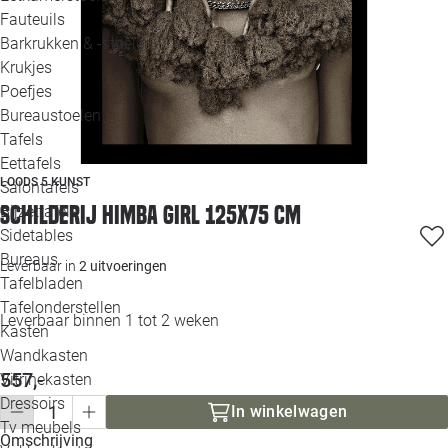
Loo
Fauteuils
Barkrukken & -stoelen
Krukjes
Loo
Poefjes
Bureaustoelen
Loo
Tafels
Eettafels
Loo
LOODS 5 KUNST
Salontafels
Schilderij Himba girl 125x75 cm
Bijzettafels
Loo
Sidetables
Bureaus
Leverbaar in
2 uitvoeringen
Tafelbladen
Alle 
Tafelonderstellen
Leverbaar binnen 1 tot 2 weken
Kasten
Wandkasten
557,-
Vitrinekasten
Dressoirs
In winkelwagen
Tv meubels
Omschrijving