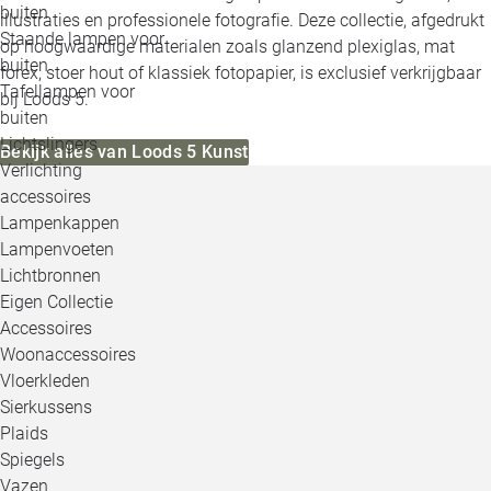
buiten
illustraties en professionele fotografie. Deze collectie, afgedrukt
Staande lampen voor
op hoogwaardige materialen zoals glanzend plexiglas, mat
buiten
forex, stoer hout of klassiek fotopapier, is exclusief verkrijgbaar
Tafellampen voor
bij Loods 5.
buiten
Lichtslingers
Bekijk alles van Loods 5 Kunst
Verlichting
accessoires
Lampenkappen
Lampenvoeten
Lichtbronnen
Eigen Collectie
Accessoires
Woonaccessoires
Vloerkleden
Sierkussens
Plaids
Spiegels
Vazen