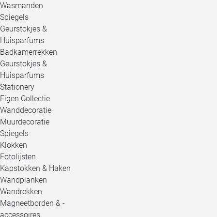
Wasmanden
Spiegels
Geurstokjes &
Huisparfums
Badkamerrekken
Geurstokjes &
Huisparfums
Stationery
Eigen Collectie
Wanddecoratie
Muurdecoratie
Spiegels
Klokken
Fotolijsten
Kapstokken & Haken
Wandplanken
Wandrekken
Magneetborden & -
accessoires