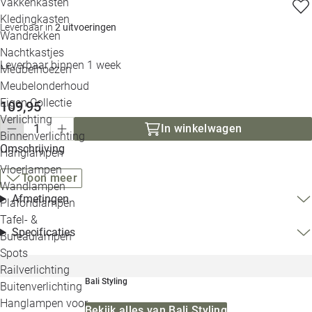
Vakkenkasten
Kledingkasten
Leverbaar in
2 uitvoeringen
Wandrekken
Nachtkastjes
Leverbaar binnen 1 week
Meubelhoezen
Meubelonderhoud
Eigen Collectie
109,95
Verlichting
In winkelwagen
Binnenverlichting
Omschrijving
Hanglampen
Vloerlampen
Toon meer
Wandlampen
Afmetingen
Plafondlampen
Tafel- &
Specificaties
Bureaulampen
Spots
Railverlichting
Bali Styling
Buitenverlichting
Hanglampen voor
Bekijk alles van Bali Styling