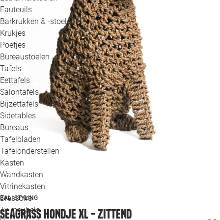
Loo
Fauteuils
Barkrukken & -stoelen
Krukjes
Loo
Poefjes
Bureaustoelen
Loo
Tafels
Eettafels
Loo
Salontafels
Bijzettafels
Loo
Sidetables
Bureaus
Tafelbladen
Alle 
Tafelonderstellen
Kasten
Wandkasten
Vitrinekasten
Dressoirs
BALI STYLING
Tv meubels
Seagrass hondje XL - zittend