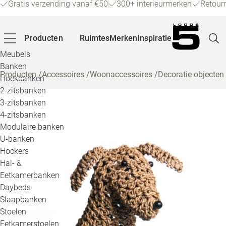
Gratis verzending vanaf €50
300+ interieurmerken
Retour
Producten
Ruimtes
Merken
Inspiratie
Meubels
Banken
Producten
/
Accessoires
/
Woonaccessoires
/
Decoratie objecten
Hoekbanken
Pagina
2-zitsbanken
3-zitsbanken
4-zitsbanken
Winke
Modulaire banken
U-banken
Klant
Hockers
Hal- &
Veelg
Eetkamerbanken
Daybeds
Openin
Slaapbanken
Loo
Stoelen
Eetkamerstoelen