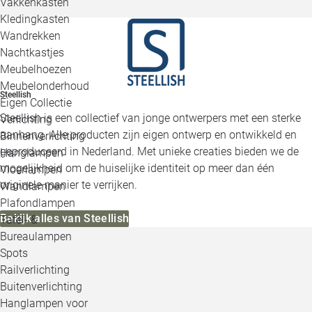
Vakkenkasten
Kledingkasten
Wandrekken
Nachtkastjes
Meubelhoezen
Meubelonderhoud
Steellish
Eigen Collectie
Steellish is een collectief van jonge ontwerpers met een sterke
Verlichting
aanhang. Alle producten zijn eigen ontwerp en ontwikkeld en
Binnenverlichting
geproduceerd in Nederland. Met unieke creaties bieden we de
Hanglampen
mogelijkheid om de huiselijke identiteit op meer dan één
Vloerlampen
originele manier te verrijken.
Wandlampen
Plafondlampen
Bekijk alles van Steellish
Tafel- &
Bureaulampen
Spots
Railverlichting
Buitenverlichting
Hanglampen voor