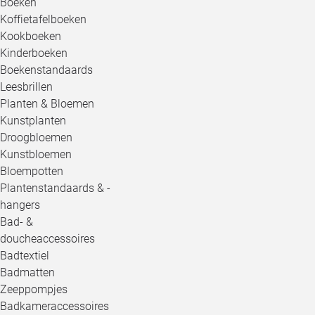
Boeken
Koffietafelboeken
Kookboeken
Kinderboeken
Boekenstandaards
Leesbrillen
Planten & Bloemen
Kunstplanten
Droogbloemen
Kunstbloemen
Bloempotten
Plantenstandaards & -
hangers
Bad- &
doucheaccessoires
Badtextiel
Badmatten
Zeeppompjes
Badkameraccessoires