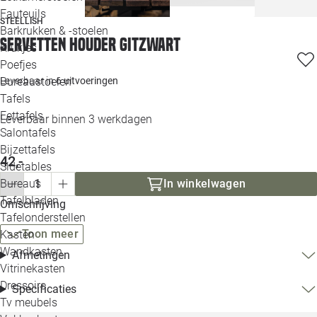
Loo
Fauteuils
STEELLISH
Barkrukken & -stoelen
Servetten houder Gitzwart
Krukjes
Loo
Poefjes
Leverbaar in
6 uitvoeringen
Bureaustoelen
Loo
Tafels
Eettafels
Leverbaar binnen 3 werkdagen
Loo
Salontafels
Bijzettafels
Loo
42,-
Sidetables
(out
In winkelwagen
Bureaus
Tafelbladen
Omschrijving
Alle 
Tafelonderstellen
Toon meer
Kasten
Wandkasten
Afmetingen
Vitrinekasten
Dressoirs
Specificaties
Tv meubels