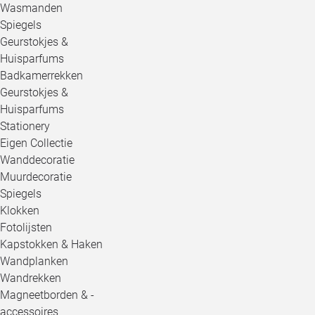
Wasmanden
Spiegels
Geurstokjes &
Huisparfums
Badkamerrekken
Geurstokjes &
Huisparfums
Stationery
Eigen Collectie
Wanddecoratie
Muurdecoratie
Spiegels
Klokken
Fotolijsten
Kapstokken & Haken
Wandplanken
Wandrekken
Magneetborden & -
accessoires