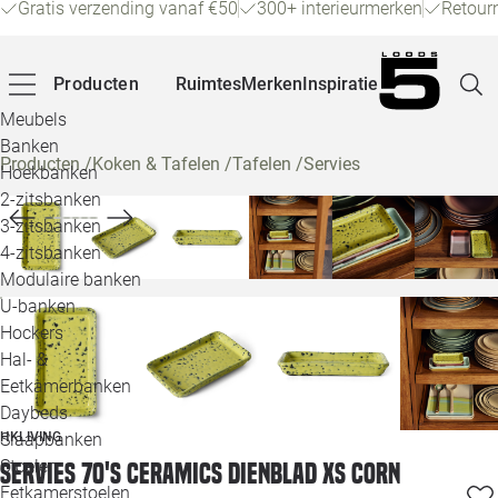
Gratis verzending vanaf €50
300+ interieurmerken
Retour
Producten
Ruimtes
Merken
Inspiratie
Meubels
Banken
Producten
/
Koken & Tafelen
/
Tafelen
/
Servies
Hoekbanken
Pagina
2-zitsbanken
3-zitsbanken
4-zitsbanken
Winke
Modulaire banken
U-banken
Klant
Hockers
Hal- &
Veelg
Eetkamerbanken
Daybeds
Openin
HKLIVING
Slaapbanken
Loo
Stoelen
Servies 70's ceramics dienblad XS corn
Eetkamerstoelen