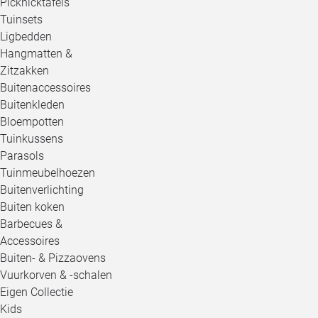
Picknicktafels
Tuinsets
Ligbedden
Hangmatten &
Zitzakken
Buitenaccessoires
Buitenkleden
Bloempotten
Tuinkussens
Parasols
Tuinmeubelhoezen
Buitenverlichting
Buiten koken
Barbecues &
Accessoires
Buiten- & Pizzaovens
Vuurkorven & -schalen
Eigen Collectie
Kids