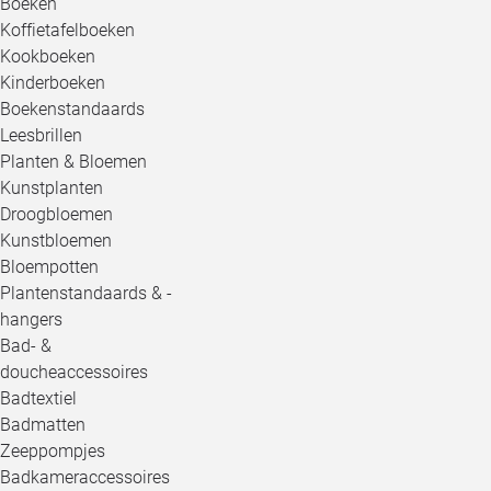
Boeken
Koffietafelboeken
Kookboeken
Kinderboeken
Boekenstandaards
Leesbrillen
Planten & Bloemen
Kunstplanten
Droogbloemen
Kunstbloemen
Bloempotten
Plantenstandaards & -
hangers
Bad- &
doucheaccessoires
Badtextiel
Badmatten
Zeeppompjes
Badkameraccessoires