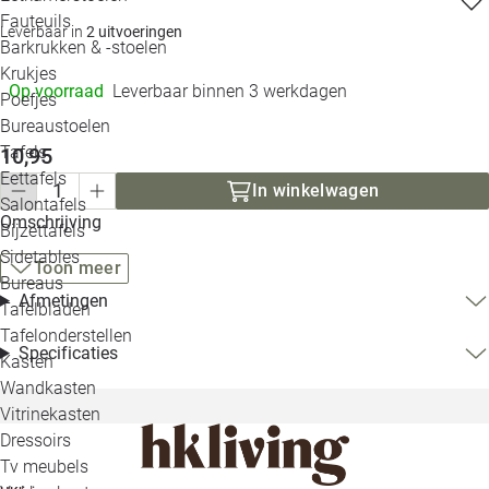
Loo
Fauteuils
Leverbaar in
2 uitvoeringen
Barkrukken & -stoelen
Krukjes
Loo
Op voorraad
Leverbaar binnen 3 werkdagen
Poefjes
Bureaustoelen
Loo
Tafels
10,95
Eettafels
Loo
In winkelwagen
Salontafels
Omschrijving
Bijzettafels
Loo
Sidetables
Toon meer
Bureaus
Afmetingen
Tafelbladen
Alle 
Tafelonderstellen
Specificaties
Kasten
Wandkasten
Vitrinekasten
Dressoirs
Tv meubels