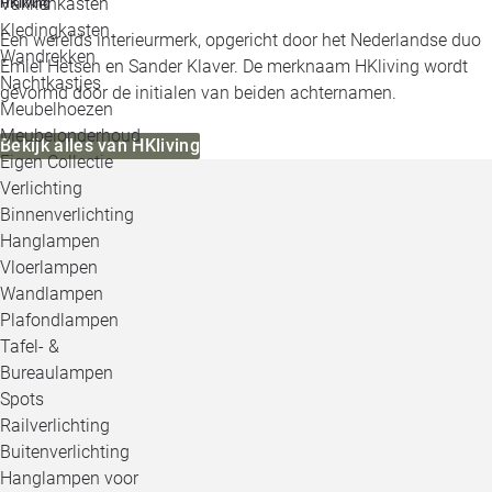
Vakkenkasten
HKliving
Kledingkasten
Een werelds interieurmerk, opgericht door het Nederlandse duo
Wandrekken
Emiel Hetsen en Sander Klaver. De merknaam HKliving wordt
Nachtkastjes
gevormd door de initialen van beiden achternamen.
Meubelhoezen
Meubelonderhoud
Bekijk alles van HKliving
Eigen Collectie
Verlichting
Binnenverlichting
Hanglampen
Vloerlampen
Wandlampen
Plafondlampen
Tafel- &
Bureaulampen
Spots
Railverlichting
Buitenverlichting
Hanglampen voor