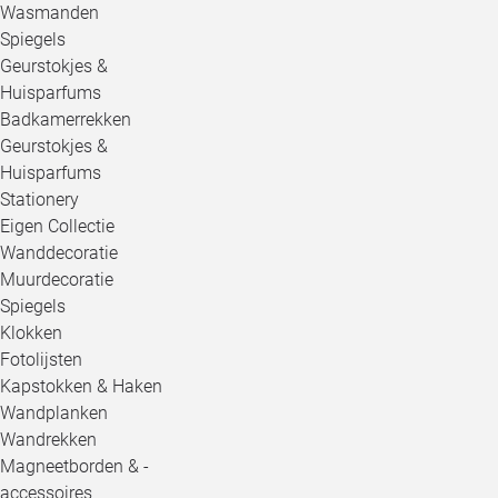
Wasmanden
Spiegels
Geurstokjes &
Huisparfums
Badkamerrekken
Geurstokjes &
Huisparfums
Stationery
Eigen Collectie
Wanddecoratie
Muurdecoratie
Spiegels
Klokken
Fotolijsten
Kapstokken & Haken
Wandplanken
Wandrekken
Magneetborden & -
accessoires