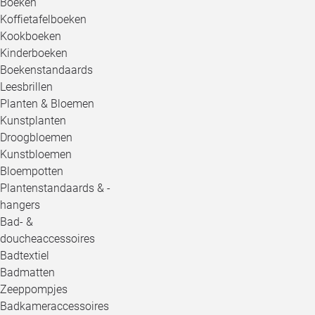
Boeken
Koffietafelboeken
Kookboeken
Kinderboeken
Boekenstandaards
Leesbrillen
Planten & Bloemen
Kunstplanten
Droogbloemen
Kunstbloemen
Bloempotten
Plantenstandaards & -
hangers
Bad- &
doucheaccessoires
Badtextiel
Badmatten
Zeeppompjes
Badkameraccessoires