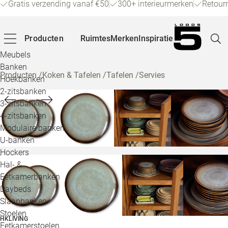
Gratis verzending vanaf €50
300+ interieurmerken
Retour
Producten
Ruimtes
Merken
Inspiratie
Meubels
Banken
Producten
/
Koken & Tafelen
/
Tafelen
/
Servies
Hoekbanken
Pagina
2-zitsbanken
3-zitsbanken
4-zitsbanken
Winke
Modulaire banken
U-banken
Klant
Hockers
Hal- &
Veelg
Eetkamerbanken
Daybeds
Openin
Slaapbanken
Loo
Stoelen
HKLIVING
Eetkamerstoelen