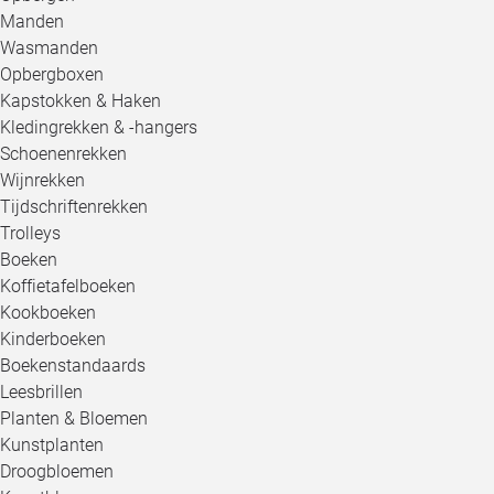
Manden
Wasmanden
Opbergboxen
Kapstokken & Haken
Kledingrekken & -hangers
Schoenenrekken
Wijnrekken
Tijdschriftenrekken
Trolleys
Boeken
Koffietafelboeken
Kookboeken
Kinderboeken
Boekenstandaards
Leesbrillen
Planten & Bloemen
Kunstplanten
Droogbloemen