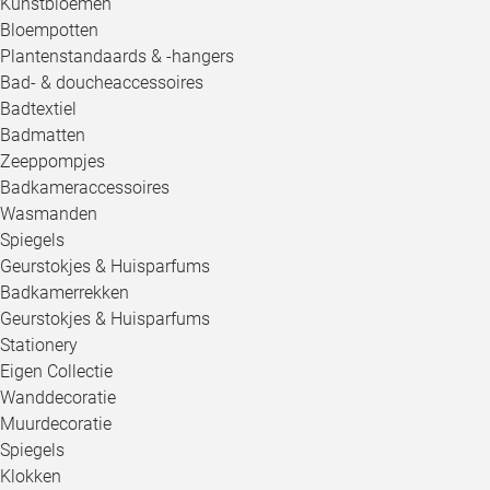
Kunstbloemen
Bloempotten
Plantenstandaards & -hangers
Bad- & doucheaccessoires
Badtextiel
Badmatten
Zeeppompjes
Badkameraccessoires
Wasmanden
Spiegels
Geurstokjes & Huisparfums
Badkamerrekken
Geurstokjes & Huisparfums
Stationery
Eigen Collectie
Wanddecoratie
Muurdecoratie
Spiegels
Klokken