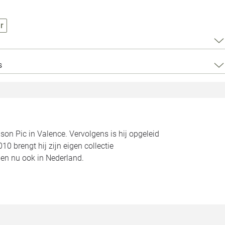
Loods 5 Za
r
Loods 5 Gara
Alle openingst
s
son Pic in Valence. Vervolgens is hij opgeleid
0 brengt hij zijn eigen collectie
en nu ook in Nederland.