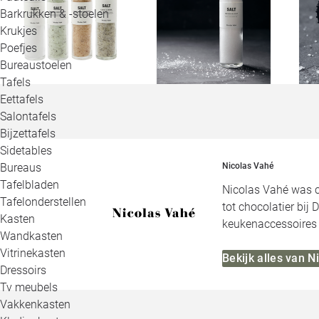
Barkrukken & -stoelen
Krukjes
Poefjes
Bureaustoelen
Tafels
Eettafels
Salontafels
Bijzettafels
Sidetables
Bureaus
Nicolas Vahé
Tafelbladen
Nicolas Vahé was ch
Tafelonderstellen
tot chocolatier bij
Kasten
keukenaccessoires 
Wandkasten
Vitrinekasten
Bekijk alles van N
Dressoirs
Tv meubels
Vakkenkasten