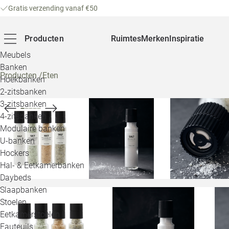
Gratis verzending vanaf €50
Producten
Ruimtes
Merken
Inspiratie
Meubels
Banken
Producten
/
Eten
Hoekbanken
2-zitsbanken
3-zitsbanken
4-zitsbanken
Modulaire banken
U-banken
Hockers
Hal- & Eetkamerbanken
Daybeds
Slaapbanken
Stoelen
Eetkamerstoelen
Fauteuils