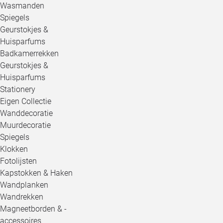
Wasmanden
Spiegels
Geurstokjes &
Huisparfums
Badkamerrekken
Geurstokjes &
Huisparfums
Stationery
Eigen Collectie
Wanddecoratie
Muurdecoratie
Spiegels
Klokken
Fotolijsten
Kapstokken & Haken
Wandplanken
Wandrekken
Magneetborden & -
accessoires