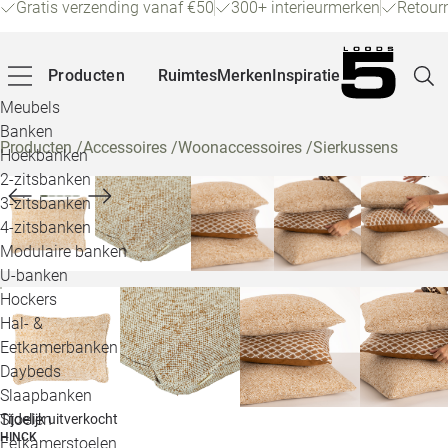
Gratis verzending vanaf €50
300+ interieurmerken
Retour
Producten
Ruimtes
Merken
Inspiratie
Meubels
Banken
Producten
/
Accessoires
/
Woonaccessoires
/
Sierkussens
Hoekbanken
Pagina
2-zitsbanken
3-zitsbanken
4-zitsbanken
Winke
Modulaire banken
U-banken
Klant
Hockers
Hal- &
Veelg
Eetkamerbanken
Daybeds
Openin
Slaapbanken
Loo
Stoelen
Tijdelijk uitverkocht
HINCK
Eetkamerstoelen