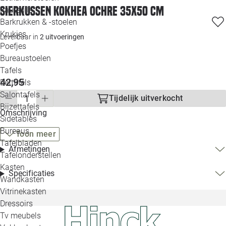
Sierkussen Kokhea ochre 35x50 cm
Loo
Fauteuils
Barkrukken & -stoelen
Krukjes
Loo
Leverbaar in
2 uitvoeringen
Poefjes
Bureaustoelen
Loo
Tafels
42,95
Eettafels
Loo
Salontafels
Tijdelijk uitverkocht
Bijzettafels
Omschrijving
Loo
Sidetables
Bureaus
Toon meer
Tafelbladen
Afmetingen
Alle 
Tafelonderstellen
Kasten
Specificaties
Wandkasten
Vitrinekasten
Dressoirs
Tv meubels