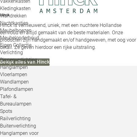
Vakkenkasten
Kledingkasten
Wandrekken
Hinck
Nachtkastjes
Hinck is vernieuwend, uniek, met een nuchtere Hollandse
Meubelhoezen
eenvoud en altijd gemaakt van de beste materialen. Onze
Meubelonderhoud
producten zijn handgemaakt en/of handgeweven, met oog voor
Eigen Collectie
detail. Ze geven hierdoor een rijke uitstraling.
Verlichting
Binnenverlichting
Bekijk alles van Hinck
Hanglampen
Vloerlampen
Wandlampen
Plafondlampen
Tafel- &
Bureaulampen
Spots
Railverlichting
Buitenverlichting
Hanglampen voor