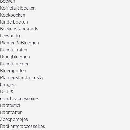
Boeken
Koffietafelboeken
Kookboeken
Kinderboeken
Boekenstandaards
Leesbrillen
Planten & Bloemen
Kunstplanten
Droogbloemen
Kunstbloemen
Bloempotten
Plantenstandaards & -
hangers
Bad- &
doucheaccessoires
Badtextiel
Badmatten
Zeeppompjes
Badkameraccessoires