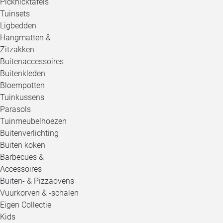
Picknicktafels
Tuinsets
Ligbedden
Hangmatten &
Zitzakken
Buitenaccessoires
Buitenkleden
Bloempotten
Tuinkussens
Parasols
Tuinmeubelhoezen
Buitenverlichting
Buiten koken
Barbecues &
Accessoires
Buiten- & Pizzaovens
Vuurkorven & -schalen
Eigen Collectie
Kids