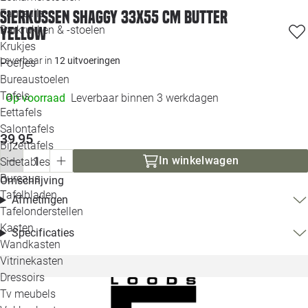
Loo
Fauteuils
Sierkussen Shaggy 33x55 cm butter
Barkrukken & -stoelen
yellow
Krukjes
Loo
Leverbaar in
12 uitvoeringen
Poefjes
Bureaustoelen
Loo
Tafels
Op voorraad
Leverbaar binnen 3 werkdagen
Eettafels
Loo
Salontafels
39,95
Bijzettafels
Loo
In winkelwagen
Sidetables
Bureaus
Omschrijving
Tafelbladen
Afmetingen
Alle 
Tafelonderstellen
Kasten
Specificaties
Wandkasten
Vitrinekasten
Dressoirs
Tv meubels