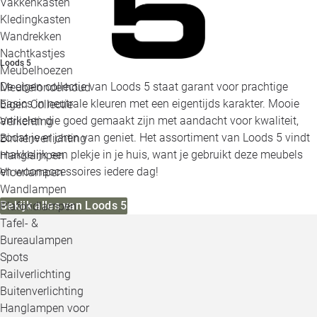
Vakkenkasten
Kledingkasten
Wandrekken
Nachtkastjes
Loods 5
Meubelhoezen
De eigen collectie van Loods 5 staat garant voor prachtige
Meubelonderhoud
basics in neutrale kleuren met een eigentijds karakter. Mooie
Eigen Collectie
artikelen die goed gemaakt zijn met aandacht voor kwaliteit,
Verlichting
zodat je er jaren van geniet. Het assortiment van Loods 5 vindt
Binnenverlichting
makkelijk een plekje in je huis, want je gebruikt deze meubels
Hanglampen
en woonaccessoires iedere dag!
Vloerlampen
Wandlampen
Bekijk alles van Loods 5
Plafondlampen
Tafel- &
Bureaulampen
Spots
Railverlichting
Buitenverlichting
Hanglampen voor