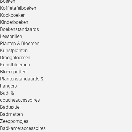
Boeken
Koffietafelboeken
Kookboeken
Kinderboeken
Boekenstandaards
Leesbrillen
Planten & Bloemen
Kunstplanten
Droogbloemen
Kunstbloemen
Bloempotten
Plantenstandaards & -
hangers
Bad- &
doucheaccessoires
Badtextiel
Badmatten
Zeeppompjes
Badkameraccessoires