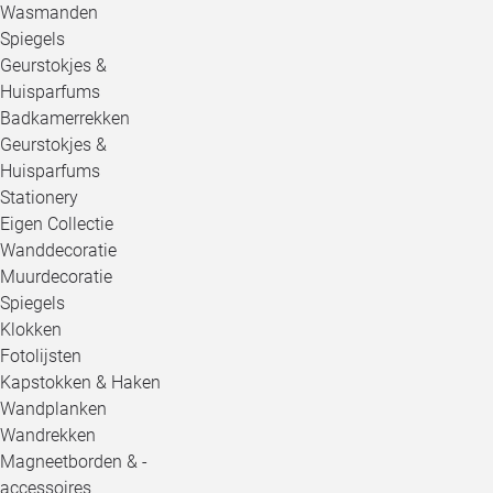
Wasmanden
Spiegels
Geurstokjes &
Huisparfums
Badkamerrekken
Geurstokjes &
Huisparfums
Stationery
Eigen Collectie
Wanddecoratie
Muurdecoratie
Spiegels
Klokken
Fotolijsten
Kapstokken & Haken
Wandplanken
Wandrekken
Magneetborden & -
accessoires