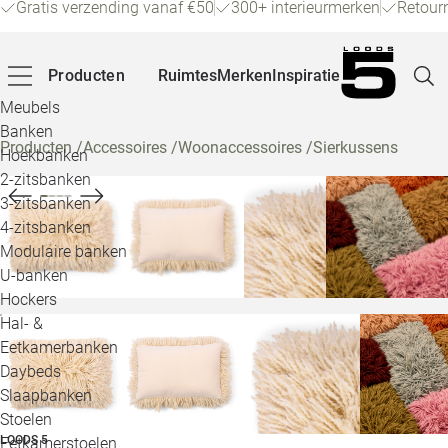
Gratis verzending vanaf €50
300+ interieurmerken
Retour
Producten
Ruimtes
Merken
Inspiratie
Meubels
Banken
Producten
/
Accessoires
/
Woonaccessoires
/
Sierkussens
Hoekbanken
Pagina
2-zitsbanken
3-zitsbanken
4-zitsbanken
Winke
Modulaire banken
U-banken
Klant
Hockers
Hal- &
Veelg
Eetkamerbanken
Daybeds
Openin
Slaapbanken
Loo
Stoelen
LOODS 5
Eetkamerstoelen