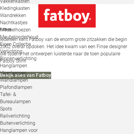
Vakkenkasten
Kledingkasten
Wandrekken
Nachtkastjes
Meubelhoezen
Fatboy
Meubelonderhoud
Iedereen kent Fatboy van de enorm grote zitzakken die begin
Eigen Collectie
2002 overal opdoken. Het idee kwam van een Finse designer
Verlichting
die tijdens het ontwerpen luisterde naar de toen populaire
Binnenverlichting
Fatboy Slim!
Hanglampen
Vloerlampen
Bekijk alles van Fatboy
Wandlampen
Plafondlampen
Tafel- &
Bureaulampen
Spots
Railverlichting
Buitenverlichting
Hanglampen voor