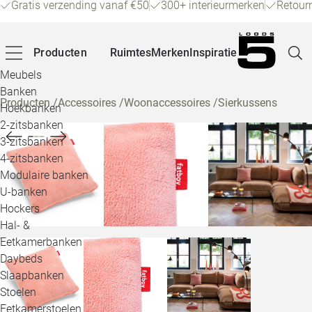
Gratis verzending vanaf €50
300+ interieurmerken
Retour
Producten
Ruimtes
Merken
Inspiratie
Meubels
Banken
Producten
/
Accessoires
/
Woonaccessoires
/
Sierkussens
Hoekbanken
Pagina
2-zitsbanken
3-zitsbanken
4-zitsbanken
Winke
Modulaire banken
U-banken
Klant
Hockers
Hal- &
Veelg
Eetkamerbanken
Daybeds
Openin
Slaapbanken
Loo
Stoelen
Eetkamerstoelen