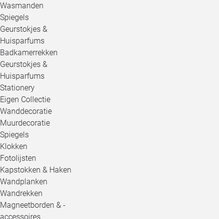
Wasmanden
Spiegels
Geurstokjes &
Huisparfums
Badkamerrekken
Geurstokjes &
Huisparfums
Stationery
Eigen Collectie
Wanddecoratie
Muurdecoratie
Spiegels
Klokken
Fotolijsten
Kapstokken & Haken
Wandplanken
Wandrekken
Magneetborden & -
accessoires