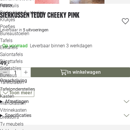
Loo
Fauteuils
FATBOY
Barkrukken & -stoelen
Sierkussen teddy cheeky pink
Krukjes
Loo
Poefjes
Leverbaar in
5 uitvoeringen
Bureaustoelen
Loo
Tafels
Op voorraad
Leverbaar binnen 3 werkdagen
Eettafels
Loo
Salontafels
Bijzettafels
49,-
Loo
Sidetables
In winkelwagen
Bureaus
Omschrijving
Tafelbladen
Alle 
Tafelonderstellen
Toon meer
Kasten
Afmetingen
Wandkasten
Vitrinekasten
Specificaties
Dressoirs
Tv meubels