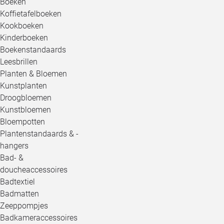
Boeken
Koffietafelboeken
Kookboeken
Kinderboeken
Boekenstandaards
Leesbrillen
Planten & Bloemen
Kunstplanten
Droogbloemen
Kunstbloemen
Bloempotten
Plantenstandaards & -
hangers
Bad- &
doucheaccessoires
Badtextiel
Badmatten
Zeeppompjes
Badkameraccessoires