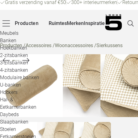
Gratis verzending vanaf €50
300+ interieurmerken
Retour
Producten
Ruimtes
Merken
Inspiratie
Meubels
Banken
Producten
/
Accessoires
/
Woonaccessoires
/
Sierkussens
Hoekbanken
Pagina
2-zitsbanken
3-zitsbanken
4-zitsbanken
Winke
Modulaire banken
U-banken
Klant
Hockers
Hal- &
Veelg
Eetkamerbanken
Daybeds
Openin
Slaapbanken
Loo
Stoelen
Eetkamerstoelen