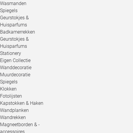
Wasmanden
Spiegels
Geurstokjes &
Huisparfums
Badkamerrekken
Geurstokjes &
Huisparfums
Stationery
Eigen Collectie
Wanddecoratie
Muurdecoratie
Spiegels
Klokken
Fotolijsten
Kapstokken & Haken
Wandplanken
Wandrekken
Magneetborden & -
accessoires