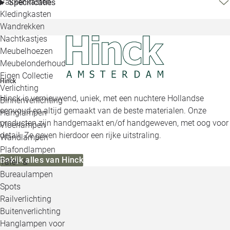
Vakkenkasten
Specificaties
Kledingkasten
Wandrekken
Nachtkastjes
Meubelhoezen
Meubelonderhoud
Eigen Collectie
Hinck
Verlichting
Hinck is vernieuwend, uniek, met een nuchtere Hollandse
Binnenverlichting
eenvoud en altijd gemaakt van de beste materialen. Onze
Hanglampen
producten zijn handgemaakt en/of handgeweven, met oog voor
Vloerlampen
detail. Ze geven hierdoor een rijke uitstraling.
Wandlampen
Plafondlampen
Bekijk alles van Hinck
Tafel- &
Bureaulampen
Spots
Railverlichting
Buitenverlichting
Hanglampen voor