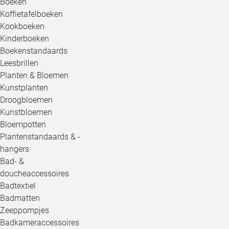
Boeken
Koffietafelboeken
Kookboeken
Kinderboeken
Boekenstandaards
Leesbrillen
Planten & Bloemen
Kunstplanten
Droogbloemen
Kunstbloemen
Bloempotten
Plantenstandaards & -
hangers
Bad- &
doucheaccessoires
Badtextiel
Badmatten
Zeeppompjes
Badkameraccessoires