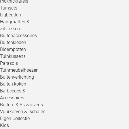
Picknicktafels
Tuinsets
Ligbedden
Hangmatten &
Zitzakken
Buitenaccessoires
Buitenkleden
Bloempotten
Tuinkussens
Parasols
Tuinmeubelhoezen
Buitenverlichting
Buiten koken
Barbecues &
Accessoires
Buiten- & Pizzaovens
Vuurkorven & -schalen
Eigen Collectie
Kids