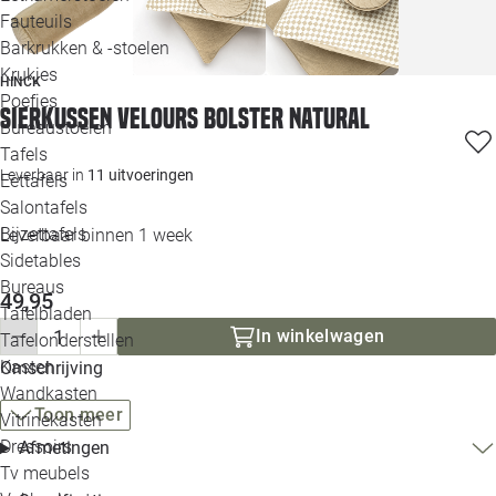
Loo
Fauteuils
Barkrukken & -stoelen
Krukjes
Loo
HINCK
Poefjes
Sierkussen velours bolster natural
Bureaustoelen
Loo
Tafels
Leverbaar in
11 uitvoeringen
Eettafels
Loo
Salontafels
Bijzettafels
Leverbaar binnen 1 week
Loo
Sidetables
(out
Bureaus
49,95
Tafelbladen
Alle 
In winkelwagen
Tafelonderstellen
Kasten
Omschrijving
Wandkasten
Toon meer
Vitrinekasten
Dressoirs
Afmetingen
Tv meubels