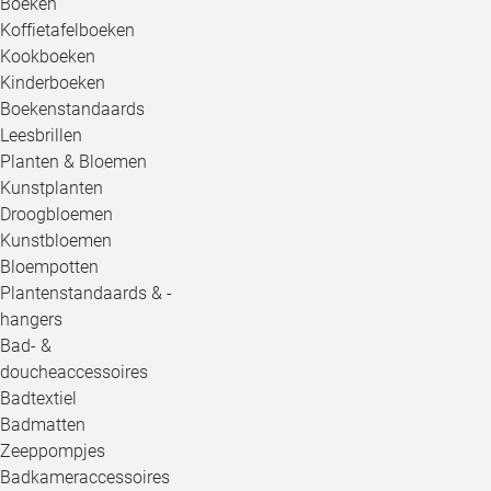
Boeken
Koffietafelboeken
Kookboeken
Kinderboeken
Boekenstandaards
Leesbrillen
Planten & Bloemen
Kunstplanten
Droogbloemen
Kunstbloemen
Bloempotten
Plantenstandaards & -
hangers
Bad- &
doucheaccessoires
Badtextiel
Badmatten
Zeeppompjes
Badkameraccessoires