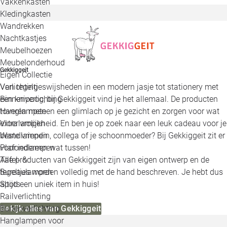
Vakkenkasten
Kledingkasten
Wandrekken
Nachtkastjes
Meubelhoezen
Meubelonderhoud
Gekkiggeit
Eigen Collectie
Verlichting
Van tegeltjeswijsheden in een modern jasje tot stationery met
Binnenverlichting
een knipoog, bij Gekkiggeit vind je het allemaal. De producten
Hanglampen
toveren meteen een glimlach op je gezicht en zorgen voor wat
Vloerlampen
extra vrolijkheid. En ben je op zoek naar een leuk cadeau voor je
Wandlampen
beste vriendin, collega of je schoonmoeder? Bij Gekkiggeit zit er
Plafondlampen
voor iedereen wat tussen!
Tafel- &
Alle producten van Gekkiggeit zijn van eigen ontwerp en de
Bureaulampen
tegeltjes worden volledig met de hand beschreven. Je hebt dus
Spots
altijd een uniek item in huis!
Railverlichting
Buitenverlichting
Bekijk alles van Gekkiggeit
Hanglampen voor