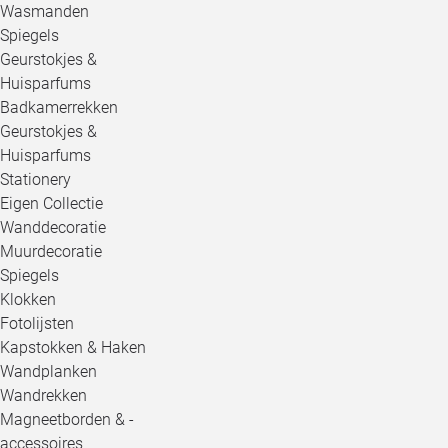
Wasmanden
Spiegels
Geurstokjes &
Huisparfums
Badkamerrekken
Geurstokjes &
Huisparfums
Stationery
Eigen Collectie
Wanddecoratie
Muurdecoratie
Spiegels
Klokken
Fotolijsten
Kapstokken & Haken
Wandplanken
Wandrekken
Magneetborden & -
accessoires