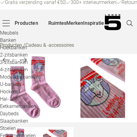
Gratis verzending vanaf €50
300+ interieurmerken
Retour
Producten
Ruimtes
Merken
Inspiratie
Meubels
Banken
Producten
/
Cadeau & -accessoires
Hoekbanken
Pagina
2-zitsbanken
3-zitsbanken
4-zitsbanken
Winke
Modulaire banken
U-banken
Klant
Hockers
Hal- &
Veelg
Eetkamerbanken
Daybeds
Openin
Slaapbanken
Loo
Stoelen
Eetkamerstoelen