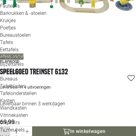
Loo
Fauteuils
Barkrukken & -stoelen
Krukjes
Loo
Poefjes
Bureaustoelen
Loo
Tafels
Eettafels
Loo
Salontafels
Alleen online
PLAYWOOD
Bijzettafels
Loo
Speelgoed Treinset 6132
Sidetables
(out
Bureaus
Tafelbladen
Leverbaar in
4 uitvoeringen
Alle 
Tafelonderstellen
Kasten
Leverbaar binnen 3 werkdagen
Wandkasten
Vitrinekasten
69,99
Dressoirs
Tv meubels
In winkelwagen