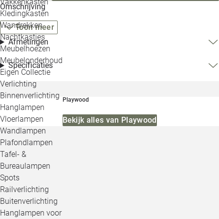
Vakkenkasten
Omschrijving
Kledingkasten
Wandrekken
Toon meer
Nachtkastjes
Afmetingen
Meubelhoezen
Meubelonderhoud
Specificaties
Eigen Collectie
Verlichting
Binnenverlichting
Playwood
Hanglampen
Vloerlampen
Bekijk alles van Playwood
Wandlampen
Plafondlampen
Tafel- &
Bureaulampen
Spots
Railverlichting
Buitenverlichting
Hanglampen voor