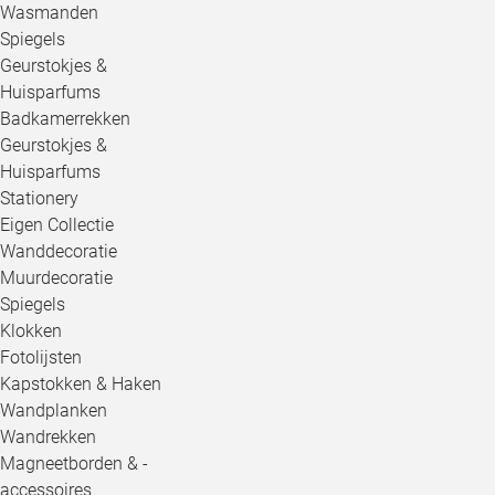
Wasmanden
Spiegels
Geurstokjes &
Huisparfums
Badkamerrekken
Geurstokjes &
Huisparfums
Stationery
Eigen Collectie
Wanddecoratie
Muurdecoratie
Spiegels
Klokken
Fotolijsten
Kapstokken & Haken
Wandplanken
Wandrekken
Magneetborden & -
accessoires