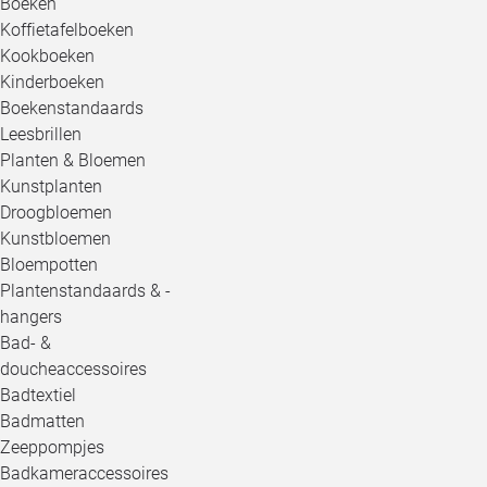
Boeken
Koffietafelboeken
Kookboeken
Kinderboeken
Boekenstandaards
Leesbrillen
Planten & Bloemen
Kunstplanten
Droogbloemen
Kunstbloemen
Bloempotten
Plantenstandaards & -
hangers
Bad- &
doucheaccessoires
Badtextiel
Badmatten
Zeeppompjes
Badkameraccessoires