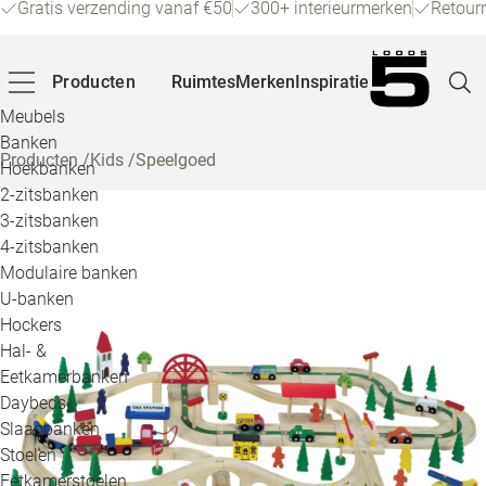
Gratis verzending vanaf €50
300+ interieurmerken
Retour
Producten
Ruimtes
Merken
Inspiratie
Meubels
Banken
Producten
/
Kids
/
Speelgoed
Hoekbanken
Pagina
2-zitsbanken
3-zitsbanken
4-zitsbanken
Winke
Modulaire banken
U-banken
Klant
Hockers
Hal- &
Veelg
Eetkamerbanken
Daybeds
Openin
Slaapbanken
Loo
Stoelen
Eetkamerstoelen