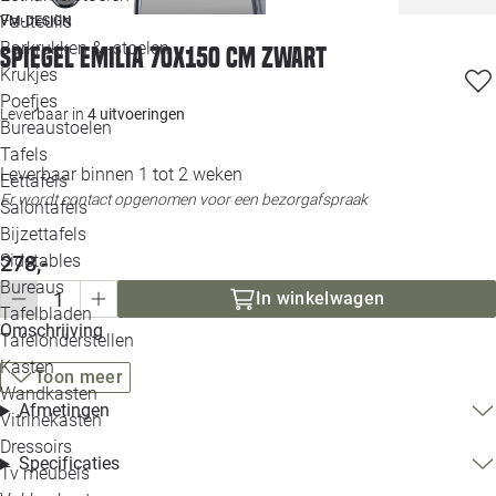
Loo
Fauteuils
VM-DESIGN
Barkrukken & -stoelen
Spiegel Emilia 70x150 cm zwart
Krukjes
Loo
Poefjes
Leverbaar in
4 uitvoeringen
Bureaustoelen
Loo
Tafels
Leverbaar binnen 1 tot 2 weken
Eettafels
Loo
Er wordt contact opgenomen voor een bezorgafspraak
Salontafels
Bijzettafels
Loo
Sidetables
278,-
Bureaus
In winkelwagen
Tafelbladen
Alle 
Omschrijving
Tafelonderstellen
Kasten
Toon meer
Wandkasten
Afmetingen
Vitrinekasten
Dressoirs
Specificaties
Tv meubels