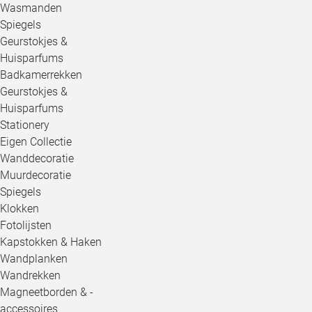
Wasmanden
Spiegels
Geurstokjes &
Huisparfums
Badkamerrekken
Geurstokjes &
Huisparfums
Stationery
Eigen Collectie
Wanddecoratie
Muurdecoratie
Spiegels
Klokken
Fotolijsten
Kapstokken & Haken
Wandplanken
Wandrekken
Magneetborden & -
accessoires