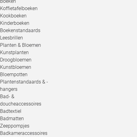
Boeken
Koffietafelboeken
Kookboeken
Kinderboeken
Boekenstandaards
Leesbrillen
Planten & Bloemen
Kunstplanten
Droogbloemen
Kunstbloemen
Bloempotten
Plantenstandaards & -
hangers
Bad- &
doucheaccessoires
Badtextiel
Badmatten
Zeeppompjes
Badkameraccessoires