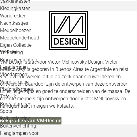
Vakkenkasten
Kledingkasten
Wandrekken
Nachtkastjes
Meubelhoezen
Meubelonderhoud
Eigen Collectie
Verlichting
VM-Design
Binnenverlichting
VM-Design staat voor Victor Mellicovsky Design. Victor
Hanglampen
Mellicovsky is geboren in Buenos Aires te Argentinië en reist
Vloerlampen
veel over de wereld, altijd op zoek naar nieuwe ideeën en
Wandlampen
ontwerpen. Daardoor zijn de ontwerpen van deze ontwerper
Plafondlampen
uniek, eigentijds en goed te onderscheiden van de massa. De
Tafel- &
meeste meubels zijn ontworpen door Victor Mellicovsky en
Bureaulampen
handgemaakt in eigen werkplaats.
Spots
Railverlichting
Bekijk alles van VM-Design
Buitenverlichting
Hanglampen voor