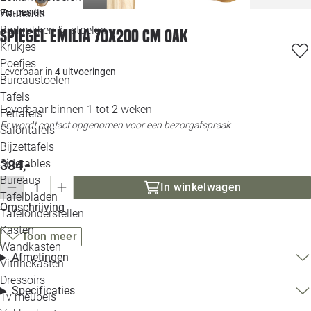
Loo
Fauteuils
VM-DESIGN
Barkrukken & -stoelen
Spiegel Emilia 70x200 cm oak
Krukjes
Loo
Poefjes
Leverbaar in
4 uitvoeringen
Bureaustoelen
Loo
Tafels
Leverbaar binnen 1 tot 2 weken
Eettafels
Loo
Er wordt contact opgenomen voor een bezorgafspraak
Salontafels
Bijzettafels
Loo
Sidetables
384,-
Bureaus
In winkelwagen
Tafelbladen
Alle 
Omschrijving
Tafelonderstellen
Kasten
Toon meer
Wandkasten
Afmetingen
Vitrinekasten
Dressoirs
Specificaties
Tv meubels