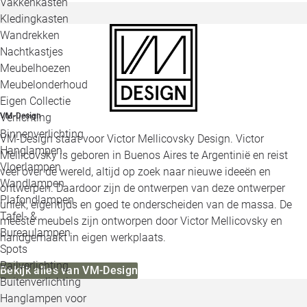
Vakkenkasten
Kledingkasten
Wandrekken
Nachtkastjes
Meubelhoezen
Meubelonderhoud
Eigen Collectie
Verlichting
VM-Design
Binnenverlichting
VM-Design staat voor Victor Mellicovsky Design. Victor
Hanglampen
Mellicovsky is geboren in Buenos Aires te Argentinië en reist
Vloerlampen
veel over de wereld, altijd op zoek naar nieuwe ideeën en
Wandlampen
ontwerpen. Daardoor zijn de ontwerpen van deze ontwerper
Plafondlampen
uniek, eigentijds en goed te onderscheiden van de massa. De
Tafel- &
meeste meubels zijn ontworpen door Victor Mellicovsky en
Bureaulampen
handgemaakt in eigen werkplaats.
Spots
Railverlichting
Bekijk alles van VM-Design
Buitenverlichting
Hanglampen voor