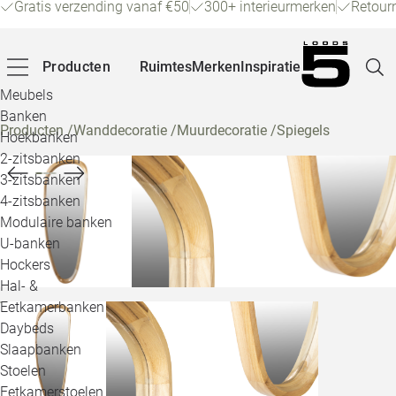
Gratis verzending vanaf €50
300+ interieurmerken
Retour
Producten
Ruimtes
Merken
Inspiratie
Meubels
Banken
Producten
/
Wanddecoratie
/
Muurdecoratie
/
Spiegels
Hoekbanken
Pagina
2-zitsbanken
3-zitsbanken
4-zitsbanken
Winke
Modulaire banken
U-banken
Klant
Hockers
Hal- &
Veelg
Eetkamerbanken
Daybeds
Openin
Slaapbanken
Loo
Stoelen
Eetkamerstoelen