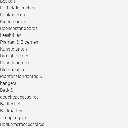
Boeken
Koffietafelboeken
Kookboeken
Kinderboeken
Boekenstandaards
Leesbrillen
Planten & Bloemen
Kunstplanten
Droogbloemen
Kunstbloemen
Bloempotten
Plantenstandaards & -
hangers
Bad- &
doucheaccessoires
Badtextiel
Badmatten
Zeeppompjes
Badkameraccessoires