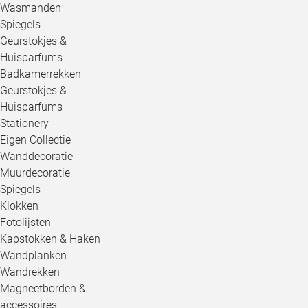
Wasmanden
Spiegels
Geurstokjes &
Huisparfums
Badkamerrekken
Geurstokjes &
Huisparfums
Stationery
Eigen Collectie
Wanddecoratie
Muurdecoratie
Spiegels
Klokken
Fotolijsten
Kapstokken & Haken
Wandplanken
Wandrekken
Magneetborden & -
accessoires