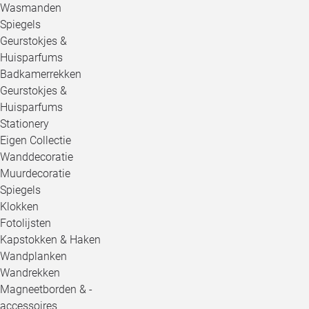
Wasmanden
Spiegels
Geurstokjes &
Huisparfums
Badkamerrekken
Geurstokjes &
Huisparfums
Stationery
Eigen Collectie
Wanddecoratie
Muurdecoratie
Spiegels
Klokken
Fotolijsten
Kapstokken & Haken
Wandplanken
Wandrekken
Magneetborden & -
accessoires