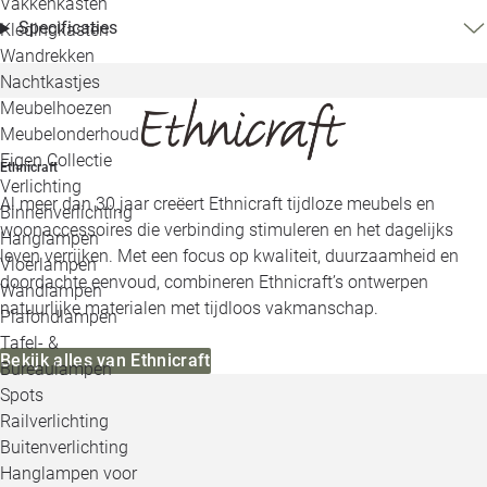
Vakkenkasten
Specificaties
Kledingkasten
Wandrekken
Nachtkastjes
Meubelhoezen
Meubelonderhoud
Eigen Collectie
Ethnicraft
Verlichting
Al meer dan 30 jaar creëert Ethnicraft tijdloze meubels en
Binnenverlichting
woonaccessoires die verbinding stimuleren en het dagelijks
Hanglampen
leven verrijken. Met een focus op kwaliteit, duurzaamheid en
Vloerlampen
doordachte eenvoud, combineren Ethnicraft’s ontwerpen
Wandlampen
natuurlijke materialen met tijdloos vakmanschap.
Plafondlampen
Tafel- &
Bekijk alles van Ethnicraft
Bureaulampen
Spots
Railverlichting
Buitenverlichting
Hanglampen voor