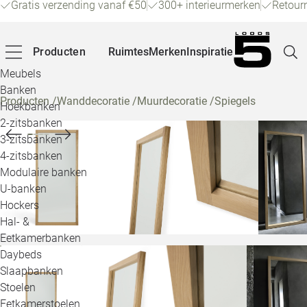
Gratis verzending vanaf €50
300+ interieurmerken
Retour
Producten
Ruimtes
Merken
Inspiratie
Meubels
Banken
Producten
/
Wanddecoratie
/
Muurdecoratie
/
Spiegels
Hoekbanken
Pagina
2-zitsbanken
3-zitsbanken
4-zitsbanken
Winke
Modulaire banken
U-banken
Klant
Hockers
Hal- &
Veelg
Eetkamerbanken
Daybeds
Openin
Slaapbanken
Loo
Stoelen
Eetkamerstoelen