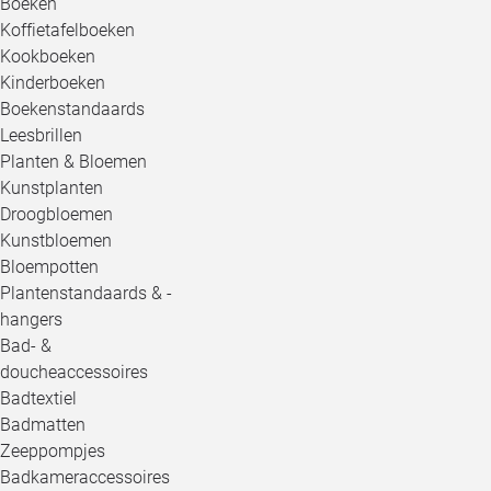
Boeken
Koffietafelboeken
Kookboeken
Kinderboeken
Boekenstandaards
Leesbrillen
Planten & Bloemen
Kunstplanten
Droogbloemen
Kunstbloemen
Bloempotten
Plantenstandaards & -
hangers
Bad- &
doucheaccessoires
Badtextiel
Badmatten
Zeeppompjes
Badkameraccessoires