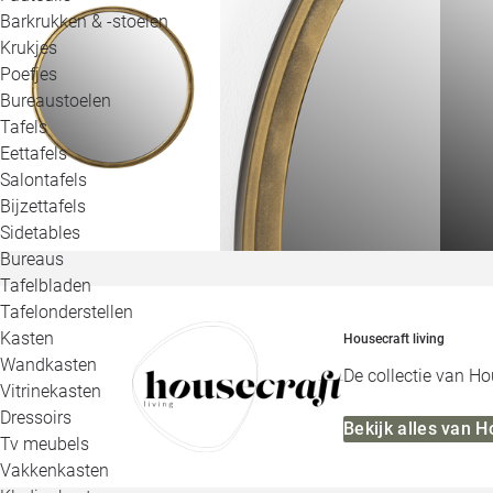
Barkrukken & -stoelen
Krukjes
Poefjes
Bureaustoelen
Tafels
Eettafels
Salontafels
Bijzettafels
Sidetables
Bureaus
Tafelbladen
Tafelonderstellen
Kasten
Housecraft living
Wandkasten
De collectie van Ho
Vitrinekasten
Dressoirs
Bekijk alles van H
Tv meubels
Vakkenkasten