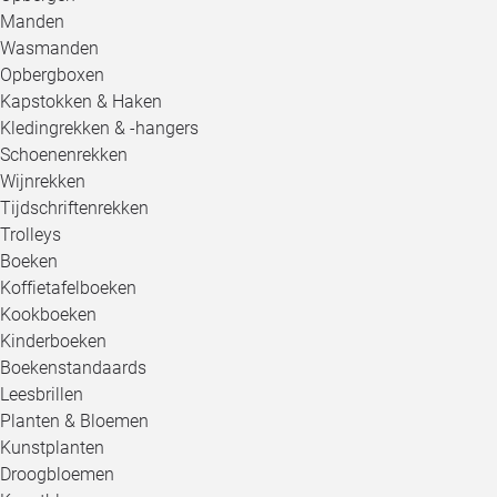
Manden
Wasmanden
Opbergboxen
Kapstokken & Haken
Kledingrekken & -hangers
Schoenenrekken
Wijnrekken
Tijdschriftenrekken
Trolleys
Boeken
Koffietafelboeken
Kookboeken
Kinderboeken
Boekenstandaards
Leesbrillen
Planten & Bloemen
Kunstplanten
Droogbloemen