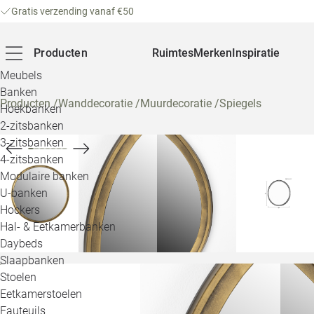
Gratis verzending vanaf €50
Producten
Ruimtes
Merken
Inspiratie
Meubels
Banken
Producten
/
Wanddecoratie
/
Muurdecoratie
/
Spiegels
Hoekbanken
2-zitsbanken
3-zitsbanken
4-zitsbanken
Modulaire banken
U-banken
Hockers
Hal- & Eetkamerbanken
Daybeds
Slaapbanken
Stoelen
Eetkamerstoelen
Fauteuils