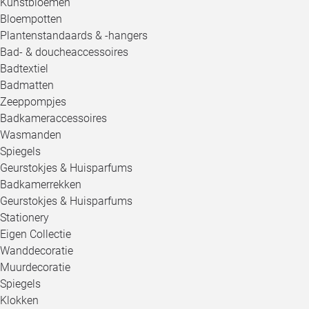
Kunstbloemen
Bloempotten
Plantenstandaards & -hangers
Bad- & doucheaccessoires
Badtextiel
Badmatten
Zeeppompjes
Badkameraccessoires
Wasmanden
Spiegels
Geurstokjes & Huisparfums
Badkamerrekken
Geurstokjes & Huisparfums
Stationery
Eigen Collectie
Wanddecoratie
Muurdecoratie
Spiegels
Klokken