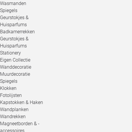
Wasmanden
Spiegels
Geurstokjes &
Huisparfums
Badkamerrekken
Geurstokjes &
Huisparfums
Stationery
Eigen Collectie
Wanddecoratie
Muurdecoratie
Spiegels
Klokken
Fotolijsten
Kapstokken & Haken
Wandplanken
Wandrekken
Magneetborden & -
accessoires