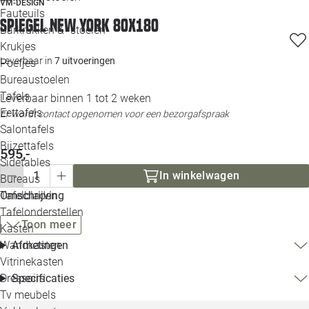
VM-DESIGN
Loo
Fauteuils
Spiegel New York 80x180
Barkrukken & -stoelen
Krukjes
Loo
Leverbaar in
7 uitvoeringen
Poefjes
Bureaustoelen
Loo
Tafels
Leverbaar binnen 1 tot 2 weken
Eettafels
Er wordt contact opgenomen voor een bezorgafspraak
Loo
Salontafels
Bijzettafels
595,-
Loo
Sidetables
In winkelwagen
Bureaus
Omschrijving
Tafelbladen
Alle 
Tafelonderstellen
Toon meer
Kasten
Afmetingen
Wandkasten
Vitrinekasten
Specificaties
Dressoirs
Tv meubels