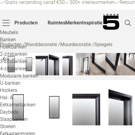
Gratis verzending vanaf €50
300+ interieurmerken
Retour
Producten
Ruimtes
Merken
Inspiratie
Meubels
Banken
Producten
/
Wanddecoratie
/
Muurdecoratie
/
Spiegels
Hoekbanken
Pagina
2-zitsbanken
3-zitsbanken
4-zitsbanken
Winke
Modulaire banken
U-banken
Klant
Hockers
Hal- &
Veelg
Eetkamerbanken
Daybeds
Openin
Slaapbanken
Loo
Stoelen
Eetkamerstoelen