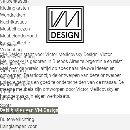
Vakkenkasten
Kledingkasten
Wandrekken
Nachtkastjes
Meubelhoezen
Meubelonderhoud
Eigen Collectie
VM-Design
Verlichting
VM-Design staat voor Victor Mellicovsky Design. Victor
Binnenverlichting
Mellicovsky is geboren in Buenos Aires te Argentinië en reist
Hanglampen
veel over de wereld, altijd op zoek naar nieuwe ideeën en
Vloerlampen
ontwerpen. Daardoor zijn de ontwerpen van deze ontwerper
Wandlampen
uniek, eigentijds en goed te onderscheiden van de massa. De
Plafondlampen
meeste meubels zijn ontworpen door Victor Mellicovsky en
Tafel- &
handgemaakt in eigen werkplaats.
Bureaulampen
Spots
Bekijk alles van VM-Design
Railverlichting
Buitenverlichting
Hanglampen voor