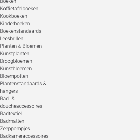
Boeken
Koffietafelboeken
Kookboeken
Kinderboeken
Boekenstandaards
Leesbrillen
Planten & Bloemen
Kunstplanten
Droogbloemen
Kunstbloemen
Bloempotten
Plantenstandaards & -
hangers
Bad- &
doucheaccessoires
Badtextiel
Badmatten
Zeeppompjes
Badkameraccessoires