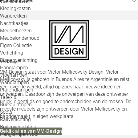
Specificaties
Vakkenkasten
Kledingkasten
Wandrekken
Nachtkastjes
Meubelhoezen
Meubelonderhoud
Eigen Collectie
Verlichting
Binnenverlichting
VM-Design
Hanglampen
VM-Design staat voor Victor Mellicovsky Design. Victor
Vloerlampen
Mellicovsky is geboren in Buenos Aires te Argentinië en reist
Wandlampen
veel over de wereld, altijd op zoek naar nieuwe ideeën en
Plafondlampen
ontwerpen. Daardoor zijn de ontwerpen van deze ontwerper
Tafel- &
uniek, eigentijds en goed te onderscheiden van de massa. De
Bureaulampen
meeste meubels zijn ontworpen door Victor Mellicovsky en
Spots
handgemaakt in eigen werkplaats.
Railverlichting
Buitenverlichting
Bekijk alles van VM-Design
Hanglampen voor