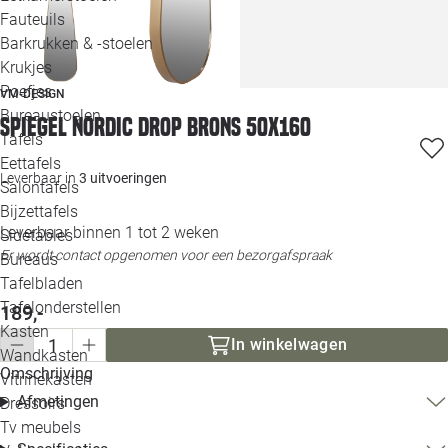
Loo
Fauteuils
Barkrukken & -stoelen
Krukjes
Loo
Poefjes
VM-DESIGN
Bureaustoelen
Loo
Spiegel Nordic Drop brons 50x160
Tafels
Eettafels
Loo
Leverbaar in
3 uitvoeringen
Salontafels
Bijzettafels
Loo
Leverbaar binnen 1 tot 2 weken
Sidetables
Er wordt contact opgenomen voor een bezorgafspraak
Bureaus
Tafelbladen
Alle 
Tafelonderstellen
189,-
Kasten
In winkelwagen
Wandkasten
Omschrijving
Vitrinekasten
Afmetingen
Dressoirs
Tv meubels