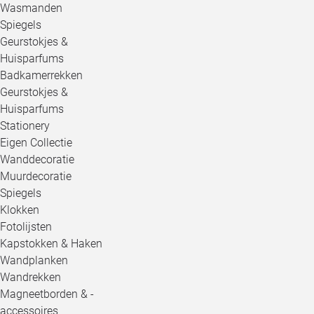
Wasmanden
Spiegels
Geurstokjes &
Huisparfums
Badkamerrekken
Geurstokjes &
Huisparfums
Stationery
Eigen Collectie
Wanddecoratie
Muurdecoratie
Spiegels
Klokken
Fotolijsten
Kapstokken & Haken
Wandplanken
Wandrekken
Magneetborden & -
accessoires