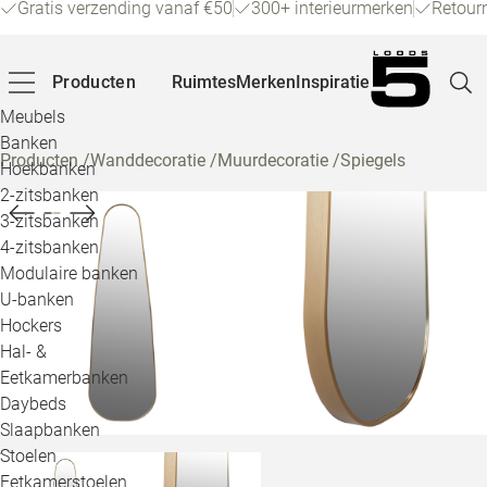
Gratis verzending vanaf €50
300+ interieurmerken
Retour
Producten
Ruimtes
Merken
Inspiratie
Meubels
Banken
Producten
/
Wanddecoratie
/
Muurdecoratie
/
Spiegels
Hoekbanken
Pagina
2-zitsbanken
3-zitsbanken
4-zitsbanken
Winke
Modulaire banken
U-banken
Klant
Hockers
Hal- &
Veelg
Eetkamerbanken
Daybeds
Openin
Slaapbanken
Loo
Stoelen
Eetkamerstoelen