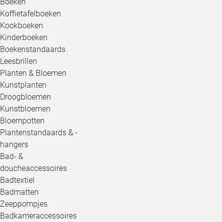
Boeken
Koffietafelboeken
Kookboeken
Kinderboeken
Boekenstandaards
Leesbrillen
Planten & Bloemen
Kunstplanten
Droogbloemen
Kunstbloemen
Bloempotten
Plantenstandaards & -
hangers
Bad- &
doucheaccessoires
Badtextiel
Badmatten
Zeeppompjes
Badkameraccessoires