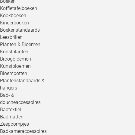
Boeken
Koffietafelboeken
Kookboeken
Kinderboeken
Boekenstandaards
Leesbrillen
Planten & Bloemen
Kunstplanten
Droogbloemen
Kunstbloemen
Bloempotten
Plantenstandaards & -
hangers
Bad- &
doucheaccessoires
Badtextiel
Badmatten
Zeeppompjes
Badkameraccessoires