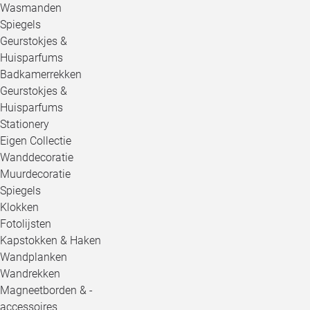
Wasmanden
Spiegels
Geurstokjes &
Huisparfums
Badkamerrekken
Geurstokjes &
Huisparfums
Stationery
Eigen Collectie
Wanddecoratie
Muurdecoratie
Spiegels
Klokken
Fotolijsten
Kapstokken & Haken
Wandplanken
Wandrekken
Magneetborden & -
accessoires