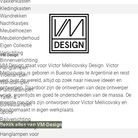
Vakkenkasten
Kledingkasten
Wandrekken
Nachtkastjes
Meubelhoezen
Meubelonderhoud
Eigen Collectie
Verlichting
VM-Design
Binnenverlichting
VM-Design staat voor Victor Mellicovsky Design. Victor
Hanglampen
Mellicovsky is geboren in Buenos Aires te Argentinië en reist
Vloerlampen
veel over de wereld, altijd op zoek naar nieuwe ideeën en
Wandlampen
ontwerpen. Daardoor zijn de ontwerpen van deze ontwerper
Plafondlampen
uniek, eigentijds en goed te onderscheiden van de massa. De
Tafel- &
meeste meubels zijn ontworpen door Victor Mellicovsky en
Bureaulampen
handgemaakt in eigen werkplaats.
Spots
Railverlichting
Bekijk alles van VM-Design
Buitenverlichting
Hanglampen voor