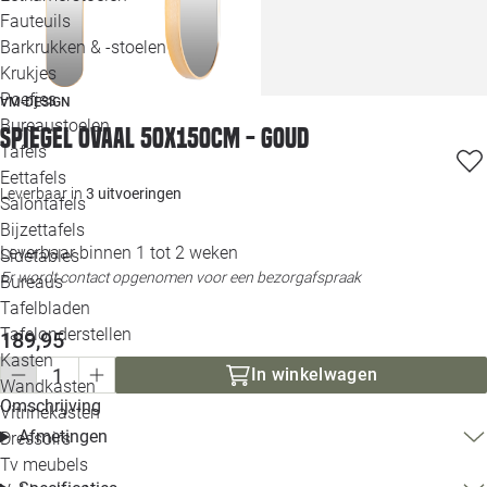
Loo
Fauteuils
Barkrukken & -stoelen
Krukjes
Loo
Poefjes
VM-DESIGN
Bureaustoelen
Loo
Spiegel ovaal 50x150cm - goud
Tafels
Eettafels
Loo
Leverbaar in
3 uitvoeringen
Salontafels
Bijzettafels
Loo
Leverbaar binnen 1 tot 2 weken
Sidetables
Er wordt contact opgenomen voor een bezorgafspraak
Bureaus
Tafelbladen
Alle 
Tafelonderstellen
189,95
Kasten
In winkelwagen
Wandkasten
Omschrijving
Vitrinekasten
Afmetingen
Dressoirs
Tv meubels