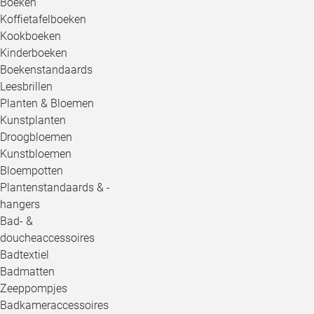
Boeken
Koffietafelboeken
Kookboeken
Kinderboeken
Boekenstandaards
Leesbrillen
Planten & Bloemen
Kunstplanten
Droogbloemen
Kunstbloemen
Bloempotten
Plantenstandaards & -
hangers
Bad- &
doucheaccessoires
Badtextiel
Badmatten
Zeeppompjes
Badkameraccessoires