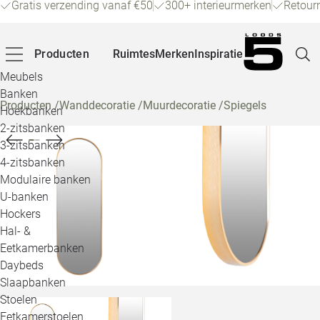
Gratis verzending vanaf €50
300+ interieurmerken
Retour
Producten
Ruimtes
Merken
Inspiratie
Meubels
Banken
Producten
/
Wanddecoratie
/
Muurdecoratie
/
Spiegels
Hoekbanken
Pagina
2-zitsbanken
3-zitsbanken
4-zitsbanken
Winke
Modulaire banken
U-banken
Klant
Hockers
Hal- &
Veelg
Eetkamerbanken
Daybeds
Openin
Slaapbanken
Loo
Stoelen
Eetkamerstoelen