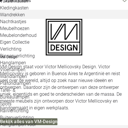
Specificaties
Vakkenkasten
Kledingkasten
Wandrekken
Nachtkastjes
Meubelhoezen
Meubelonderhoud
Eigen Collectie
Verlichting
Binnenverlichting
VM-Design
Hanglampen
VM-Design staat voor Victor Mellicovsky Design. Victor
Vloerlampen
Mellicovsky is geboren in Buenos Aires te Argentinië en reist
Wandlampen
veel over de wereld, altijd op zoek naar nieuwe ideeën en
Plafondlampen
ontwerpen. Daardoor zijn de ontwerpen van deze ontwerper
Tafel- &
uniek, eigentijds en goed te onderscheiden van de massa. De
Bureaulampen
meeste meubels zijn ontworpen door Victor Mellicovsky en
Spots
handgemaakt in eigen werkplaats.
Railverlichting
Buitenverlichting
Bekijk alles van VM-Design
Hanglampen voor