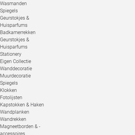
Wasmanden
Spiegels
Geurstokjes &
Huisparfums
Badkamerrekken
Geurstokjes &
Huisparfums
Stationery
Eigen Collectie
Wanddecoratie
Muurdecoratie
Spiegels
Klokken
Fotolijsten
Kapstokken & Haken
Wandplanken
Wandrekken
Magneetborden & -
accessoires