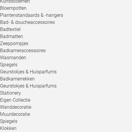
Kunstbloemen
Bloempotten
Plantenstandaards & -hangers
Bad- & doucheaccessoires
Badtextiel
Badmatten
Zeeppompjes
Badkameraccessoires
Wasmanden
Spiegels
Geurstokjes & Huisparfums
Badkamerrekken
Geurstokjes & Huisparfums
Stationery
Eigen Collectie
Wanddecoratie
Muurdecoratie
Spiegels
Klokken