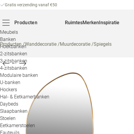
Gratis verzending vanaf €50
Producten
Ruimtes
Merken
Inspiratie
Meubels
Banken
Producten
/
Wanddecoratie
/
Muurdecoratie
/
Spiegels
Hoekbanken
2-zitsbanken
3-zitsbanken
4-zitsbanken
Modulaire banken
U-banken
Hockers
Hal- & Eetkamerbanken
Daybeds
Slaapbanken
Stoelen
Eetkamerstoelen
Fauteuils