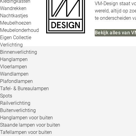
Kledingkasten
VM-Design staat voo
Wandrekken
wereld, altijd op z
Nachtkastjes
te onderscheiden v
Meubelhoezen
Meubelonderhoud
Bekijk alles van 
Eigen Collectie
Verlichting
Binnenverlichting
Hanglampen
Vloerlampen
Wandlampen
Plafondlampen
Tafel- & Bureaulampen
Spots
Railverlichting
Buitenverlichting
Hanglampen voor buiten
Staande lampen voor buiten
Tafellampen voor buiten