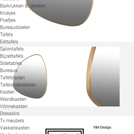
Barkrukken & -stoelen
Krukjes
Poefjes
Bureaustoelen
Tafels
Eettafels
Salontafels
Bijzettafels
Sidetables
Bureaus
Tafelbladen
Tafelonderstellen
Kasten
Wandkasten
Vitrinekasten
Dressoirs
Tv meubels
Vakkenkasten
VM-Design