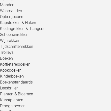
Manden
Wasmanden
Opbergboxen
Kapstokken & Haken
Kledingrekken & -hangers
Schoenenrekken
Wijnrekken
Tijdschriftenrekken
Trolleys
Boeken
Koffietafelboeken
Kookboeken
Kinderboeken
Boekenstandaards
Leesbrillen
Planten & Bloemen
Kunstplanten
Droogbloemen