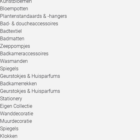
Kunstbloemen
Bloempotten
Plantenstandaards & -hangers
Bad- & doucheaccessoires
Badtextiel
Badmatten
Zeeppompjes
Badkameraccessoires
Wasmanden
Spiegels
Geurstokjes & Huisparfums
Badkamerrekken
Geurstokjes & Huisparfums
Stationery
Eigen Collectie
Wanddecoratie
Muurdecoratie
Spiegels
Klokken