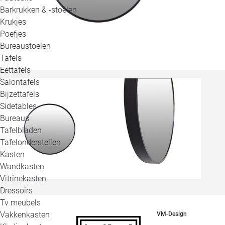
Barkrukken & -stoelen
Krukjes
Poefjes
Bureaustoelen
Tafels
Eettafels
Salontafels
Bijzettafels
Sidetables
Bureaus
Tafelbladen
Tafelonderstellen
Kasten
Wandkasten
Vitrinekasten
Dressoirs
Tv meubels
Vakkenkasten
VM-Design