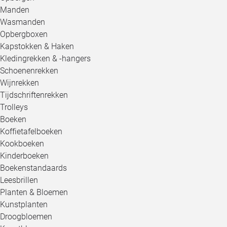
Manden
Wasmanden
Opbergboxen
Kapstokken & Haken
Kledingrekken & -hangers
Schoenenrekken
Wijnrekken
Tijdschriftenrekken
Trolleys
Boeken
Koffietafelboeken
Kookboeken
Kinderboeken
Boekenstandaards
Leesbrillen
Planten & Bloemen
Kunstplanten
Droogbloemen