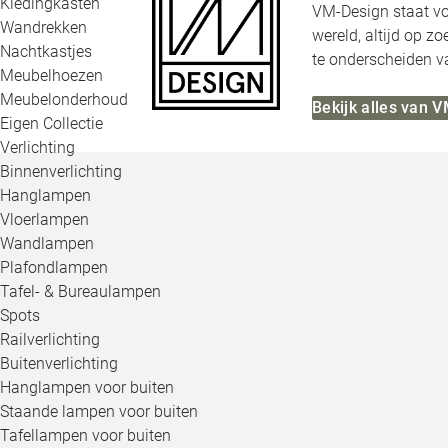
Kledingkasten
VM-Design staat voo
Wandrekken
wereld, altijd op z
Nachtkastjes
te onderscheiden v
Meubelhoezen
Meubelonderhoud
Bekijk alles van 
Eigen Collectie
Verlichting
Binnenverlichting
Hanglampen
Vloerlampen
Wandlampen
Plafondlampen
Tafel- & Bureaulampen
Spots
Railverlichting
Buitenverlichting
Hanglampen voor buiten
Staande lampen voor buiten
Tafellampen voor buiten