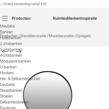
Gratis verzending vanaf €50
Producten
Ruimtes
Merken
Inspiratie
Meubels
Banken
Producten
/
Wanddecoratie
/
Muurdecoratie
/
Spiegels
Hoekbanken
2-zitsbanken
3-zitsbanken
4-zitsbanken
Modulaire banken
U-banken
Hockers
Hal- & Eetkamerbanken
Daybeds
Slaapbanken
Stoelen
Eetkamerstoelen
Fauteuils