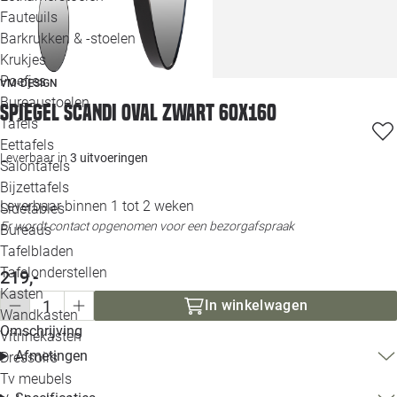
Loo
Fauteuils
Barkrukken & -stoelen
Krukjes
Loo
Poefjes
VM-DESIGN
Bureaustoelen
Loo
Spiegel Scandi Oval zwart 60x160
Tafels
Eettafels
Loo
Leverbaar in
3 uitvoeringen
Salontafels
Bijzettafels
Loo
Leverbaar binnen 1 tot 2 weken
Sidetables
Er wordt contact opgenomen voor een bezorgafspraak
Bureaus
Tafelbladen
Alle 
Tafelonderstellen
219,-
Kasten
In winkelwagen
Wandkasten
Omschrijving
Vitrinekasten
Afmetingen
Dressoirs
Tv meubels