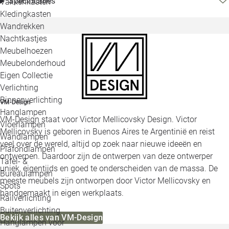
Specificaties
Vakkenkasten
Kledingkasten
Wandrekken
Nachtkastjes
Meubelhoezen
Meubelonderhoud
Eigen Collectie
Verlichting
Binnenverlichting
VM-Design
Hanglampen
VM-Design staat voor Victor Mellicovsky Design. Victor
Vloerlampen
Mellicovsky is geboren in Buenos Aires te Argentinië en reist
Wandlampen
veel over de wereld, altijd op zoek naar nieuwe ideeën en
Plafondlampen
ontwerpen. Daardoor zijn de ontwerpen van deze ontwerper
Tafel- &
uniek, eigentijds en goed te onderscheiden van de massa. De
Bureaulampen
meeste meubels zijn ontworpen door Victor Mellicovsky en
Spots
handgemaakt in eigen werkplaats.
Railverlichting
Buitenverlichting
Bekijk alles van VM-Design
Hanglampen voor