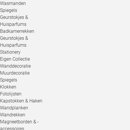
Wasmanden
Spiegels
Geurstokjes &
Huisparfums
Badkamerrekken
Geurstokjes &
Huisparfums
Stationery
Eigen Collectie
Wanddecoratie
Muurdecoratie
Spiegels
Klokken
Fotolijsten
Kapstokken & Haken
Wandplanken
Wandrekken
Magneetborden & -
accessoires