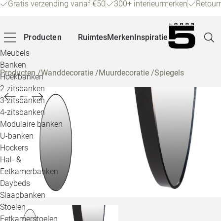
Gratis verzending vanaf €50
300+ interieurmerken
Retour
Producten
Ruimtes
Merken
Inspiratie
Meubels
Banken
Producten
/
Wanddecoratie
/
Muurdecoratie
/
Spiegels
Hoekbanken
Pagina
2-zitsbanken
3-zitsbanken
4-zitsbanken
Winke
Modulaire banken
U-banken
Klant
Hockers
Hal- &
Veelg
Eetkamerbanken
Daybeds
Openin
Slaapbanken
Loo
Stoelen
Eetkamerstoelen