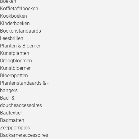
Boeken
Koffietafelboeken
Kookboeken
Kinderboeken
Boekenstandaards
Leesbrillen
Planten & Bloemen
Kunstplanten
Droogbloemen
Kunstbloemen
Bloempotten
Plantenstandaards & -
hangers
Bad- &
doucheaccessoires
Badtextiel
Badmatten
Zeeppompjes
Badkameraccessoires