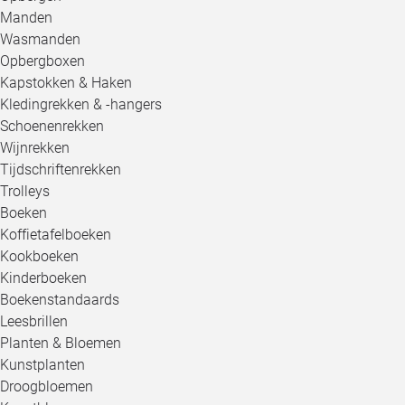
Manden
Wasmanden
Opbergboxen
Kapstokken & Haken
Kledingrekken & -hangers
Schoenenrekken
Wijnrekken
Tijdschriftenrekken
Trolleys
Boeken
Koffietafelboeken
Kookboeken
Kinderboeken
Boekenstandaards
Leesbrillen
Planten & Bloemen
Kunstplanten
Droogbloemen