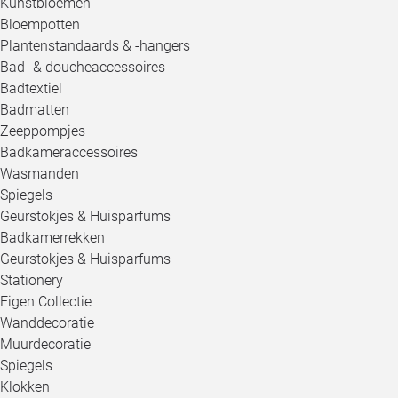
Kunstbloemen
Bloempotten
Plantenstandaards & -hangers
Bad- & doucheaccessoires
Badtextiel
Badmatten
Zeeppompjes
Badkameraccessoires
Wasmanden
Spiegels
Geurstokjes & Huisparfums
Badkamerrekken
Geurstokjes & Huisparfums
Stationery
Eigen Collectie
Wanddecoratie
Muurdecoratie
Spiegels
Klokken