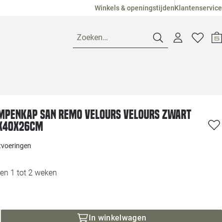
Winkels & openingstijden
Klantenservice
Zoeken…
Openingstijden
mpenkap San Remo velours Velours zwart
Pagina suggesties
Loods 5 Ame
0x40x26cm
Winkels
Loods 5 Dui
itvoeringen
Klantenservice
Loods 5 Maas
en 1 tot 2 weken
Veelgestelde vragen
Loods 5 Slie
In winkelwagen