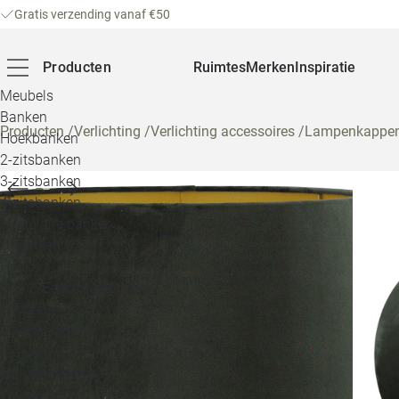
Gratis verzending vanaf €50
Producten
Ruimtes
Merken
Inspiratie
Meubels
Banken
Producten
/
Verlichting
/
Verlichting accessoires
/
Lampenkappe
Hoekbanken
2-zitsbanken
3-zitsbanken
4-zitsbanken
Modulaire banken
U-banken
Hockers
Hal- & Eetkamerbanken
Daybeds
Slaapbanken
Stoelen
Eetkamerstoelen
Fauteuils