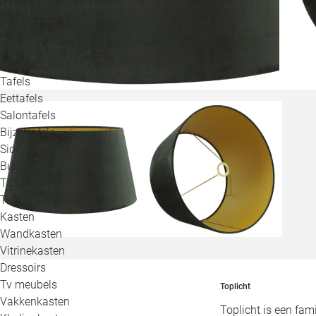
Barkrukken & -stoelen
Krukjes
Poefjes
Bureaustoelen
Tafels
Eettafels
Salontafels
Bijzettafels
Sidetables
Bureaus
Tafelbladen
Tafelonderstellen
Kasten
Wandkasten
Vitrinekasten
Dressoirs
Tv meubels
Toplicht
Vakkenkasten
Toplicht is een fa