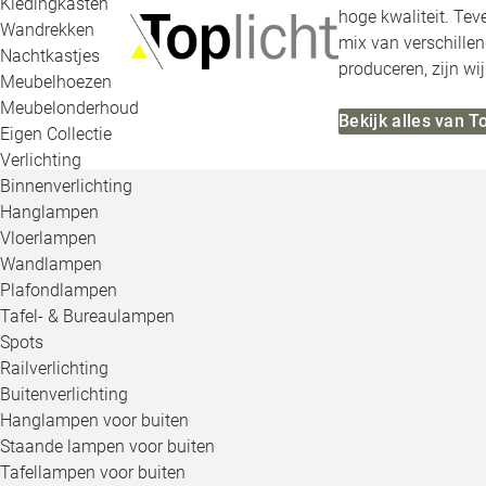
Kledingkasten
hoge kwaliteit. Tev
Wandrekken
mix van verschillen
Nachtkastjes
produceren, zijn wi
Meubelhoezen
Meubelonderhoud
Bekijk alles van T
Eigen Collectie
Verlichting
Binnenverlichting
Hanglampen
Vloerlampen
Wandlampen
Plafondlampen
Tafel- & Bureaulampen
Spots
Railverlichting
Buitenverlichting
Hanglampen voor buiten
Staande lampen voor buiten
Tafellampen voor buiten