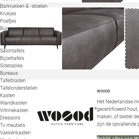
Barkrukken & -stoelen
Krukjes
Poefjes
Bureaustoelen
Tafels
Eettafels
Salontafels
Bijzettafels
Sidetables
Bureaus
Tafelbladen
Tafelonderstellen
WOOOD
Kasten
Het Nederlandse me
Wandkasten
gecertificeerd hout
Vitrinekasten
maken, of bestel de
Dressoirs
zijn de opvallende
Tv meubels
Vakkenkasten
Bekijk alles van