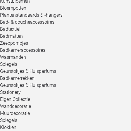
Kunstbloemen
Bloempotten
Plantenstandaards & -hangers
Bad- & doucheaccessoires
Badtextiel
Badmatten
Zeeppompjes
Badkameraccessoires
Wasmanden
Spiegels
Geurstokjes & Huisparfums
Badkamerrekken
Geurstokjes & Huisparfums
Stationery
Eigen Collectie
Wanddecoratie
Muurdecoratie
Spiegels
Klokken