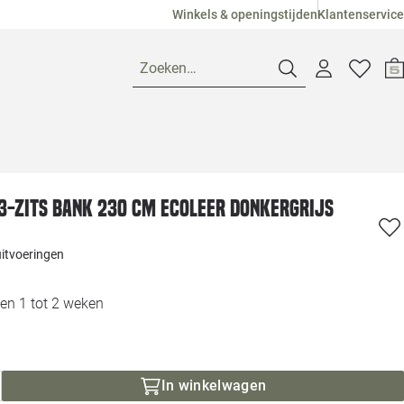
Winkels & openingstijden
Klantenservice
Zoeken…
Openingstijden
3-zits bank 230 cm ecoleer donkergrijs
Pagina suggesties
Loods 5 Ame
uitvoeringen
Winkels
Loods 5 Dui
en 1 tot 2 weken
Klantenservice
Loods 5 Maas
Veelgestelde vragen
Loods 5 Slie
In winkelwagen