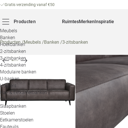
Gratis verzending vanaf €50
Producten
Ruimtes
Merken
Inspiratie
Meubels
Banken
Producten
/
Meubels
/
Banken
/
3-zitsbanken
Hoekbanken
2-zitsbanken
3-zitsbanken
4-zitsbanken
Modulaire banken
U-banken
Hockers
Hal- & Eetkamerbanken
Daybeds
Slaapbanken
Stoelen
Eetkamerstoelen
Fauteuils