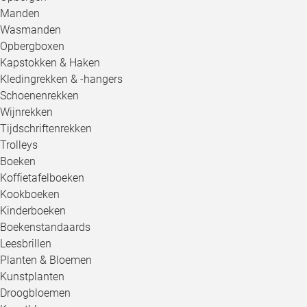
Manden
Wasmanden
Opbergboxen
Kapstokken & Haken
Kledingrekken & -hangers
Schoenenrekken
Wijnrekken
Tijdschriftenrekken
Trolleys
Boeken
Koffietafelboeken
Kookboeken
Kinderboeken
Boekenstandaards
Leesbrillen
Planten & Bloemen
Kunstplanten
Droogbloemen