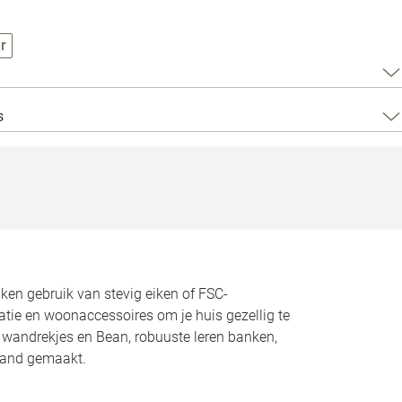
Loods 5 Za
r
Loods 5 Gara
Alle openingst
s
n gebruik van stevig eiken of FSC-
atie en woonaccessoires om je huis gezellig te
n wandrekjes en Bean, robuuste leren banken,
land gemaakt.