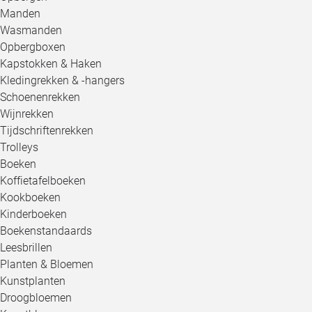
Manden
Wasmanden
Opbergboxen
Kapstokken & Haken
Kledingrekken & -hangers
Schoenenrekken
Wijnrekken
Tijdschriftenrekken
Trolleys
Boeken
Koffietafelboeken
Kookboeken
Kinderboeken
Boekenstandaards
Leesbrillen
Planten & Bloemen
Kunstplanten
Droogbloemen