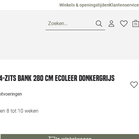
Winkels & openingstijden
Klantenservice
Zoeken…
Openingstijden
Pagina suggesties
Loods 5 Ame
4-zits bank 280 cm ecoleer donkergrijs
Winkels
Loods 5 Dui
uitvoeringen
Klantenservice
Loods 5 Maas
en 8 tot 10 weken
Veelgestelde vragen
Loods 5 Slie