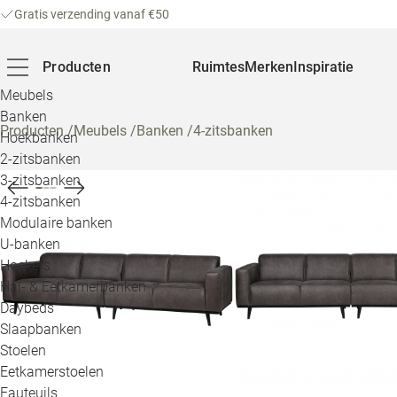
Gratis verzending vanaf €50
Producten
Ruimtes
Merken
Inspiratie
Meubels
Banken
Producten
/
Meubels
/
Banken
/
4-zitsbanken
Hoekbanken
2-zitsbanken
3-zitsbanken
4-zitsbanken
Modulaire banken
U-banken
Hockers
Hal- & Eetkamerbanken
Daybeds
Slaapbanken
Stoelen
Eetkamerstoelen
Fauteuils