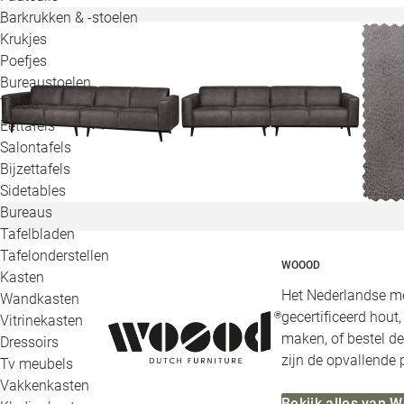
Barkrukken & -stoelen
Krukjes
Poefjes
Bureaustoelen
Tafels
Eettafels
Salontafels
Bijzettafels
Sidetables
Bureaus
Tafelbladen
Tafelonderstellen
WOOOD
Kasten
Het Nederlandse me
Wandkasten
gecertificeerd hout
Vitrinekasten
maken, of bestel de
Dressoirs
zijn de opvallende
Tv meubels
Vakkenkasten
Bekijk alles van