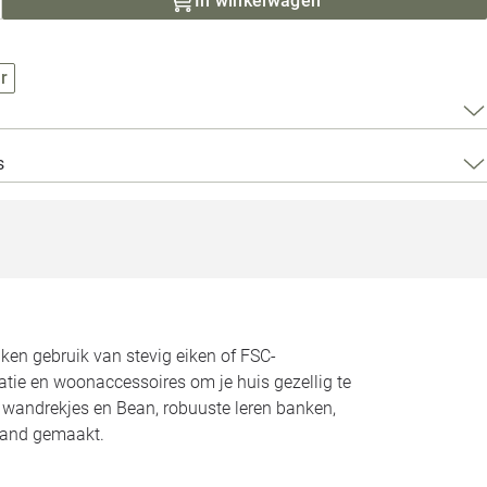
In winkelwagen
Loods 5 Za
Loods 5 Gara
r
Alle openingst
s
n gebruik van stevig eiken of FSC-
atie en woonaccessoires om je huis gezellig te
n wandrekjes en Bean, robuuste leren banken,
land gemaakt.