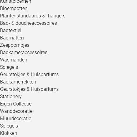
Kunstbloemen
Bloempotten
Plantenstandaards & -hangers
Bad- & doucheaccessoires
Badtextiel
Badmatten
Zeeppompjes
Badkameraccessoires
Wasmanden
Spiegels
Geurstokjes & Huisparfums
Badkamerrekken
Geurstokjes & Huisparfums
Stationery
Eigen Collectie
Wanddecoratie
Muurdecoratie
Spiegels
Klokken