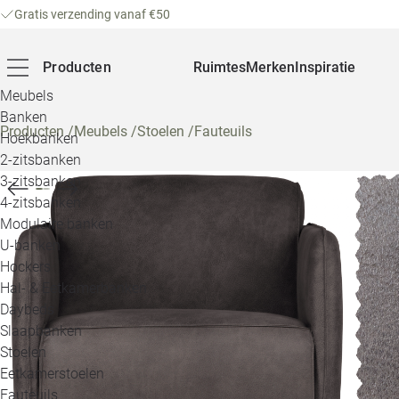
Gratis verzending vanaf €50
Producten
Ruimtes
Merken
Inspiratie
Meubels
Banken
Producten
/
Meubels
/
Stoelen
/
Fauteuils
Hoekbanken
2-zitsbanken
3-zitsbanken
4-zitsbanken
Modulaire banken
U-banken
Hockers
Hal- & Eetkamerbanken
Daybeds
Slaapbanken
Stoelen
Eetkamerstoelen
Fauteuils