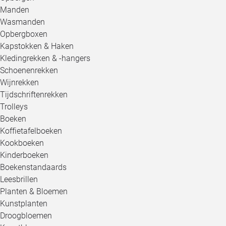
Manden
Wasmanden
Opbergboxen
Kapstokken & Haken
Kledingrekken & -hangers
Schoenenrekken
Wijnrekken
Tijdschriftenrekken
Trolleys
Boeken
Koffietafelboeken
Kookboeken
Kinderboeken
Boekenstandaards
Leesbrillen
Planten & Bloemen
Kunstplanten
Droogbloemen