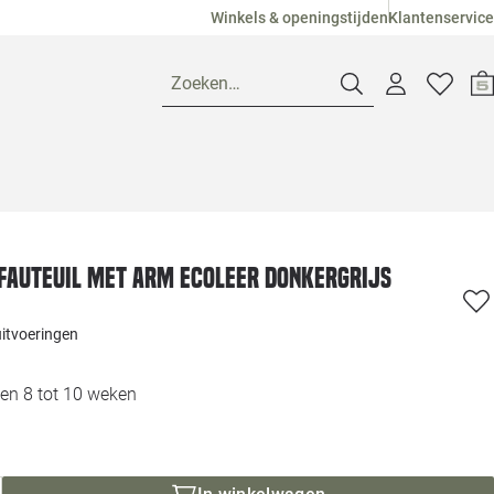
Winkels & openingstijden
Klantenservice
Zoeken…
Openingstijden
Pagina suggesties
Loods 5 Ame
fauteuil met arm ecoleer donkergrijs
Winkels
Loods 5 Dui
uitvoeringen
Klantenservice
Loods 5 Maas
en 8 tot 10 weken
Veelgestelde vragen
Loods 5 Slie