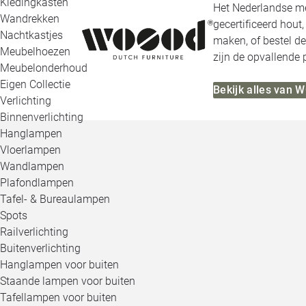
Kledingkasten
Het Nederlandse me
Wandrekken
gecertificeerd hout
Nachtkastjes
maken, of bestel de
Meubelhoezen
zijn de opvallende
Meubelonderhoud
Eigen Collectie
Bekijk alles van
Verlichting
Binnenverlichting
Hanglampen
Vloerlampen
Wandlampen
Plafondlampen
Tafel- & Bureaulampen
Spots
Railverlichting
Buitenverlichting
Hanglampen voor buiten
Staande lampen voor buiten
Tafellampen voor buiten