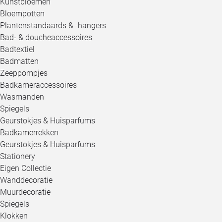
Kunstbloemen
Bloempotten
Plantenstandaards & -hangers
Bad- & doucheaccessoires
Badtextiel
Badmatten
Zeeppompjes
Badkameraccessoires
Wasmanden
Spiegels
Geurstokjes & Huisparfums
Badkamerrekken
Geurstokjes & Huisparfums
Stationery
Eigen Collectie
Wanddecoratie
Muurdecoratie
Spiegels
Klokken