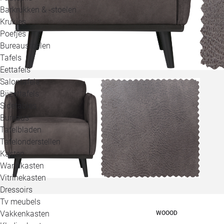
Barkrukken & -stoelen
Krukjes
Poefjes
Bureaustoelen
Tafels
Eettafels
Salontafels
Bijzettafels
Sidetables
Bureaus
Tafelbladen
Tafelonderstellen
Kasten
Wandkasten
Vitrinekasten
Dressoirs
Tv meubels
Vakkenkasten
WOOOD