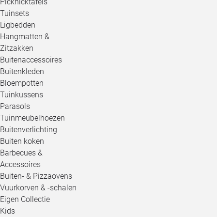
Picknicktafels
Tuinsets
Ligbedden
Hangmatten &
Zitzakken
Buitenaccessoires
Buitenkleden
Bloempotten
Tuinkussens
Parasols
Tuinmeubelhoezen
Buitenverlichting
Buiten koken
Barbecues &
Accessoires
Buiten- & Pizzaovens
Vuurkorven & -schalen
Eigen Collectie
Kids