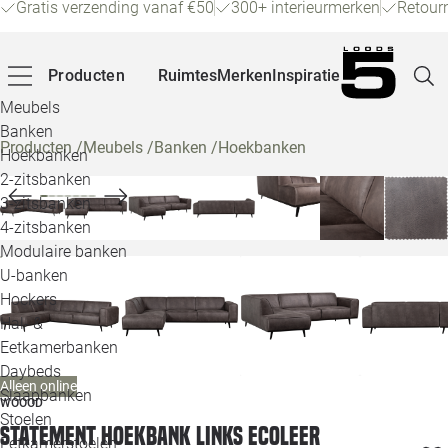
Gratis verzending vanaf €50
300+ interieurmerken
Retour
Producten
Ruimtes
Merken
Inspiratie
Meubels
Banken
Producten
/
Meubels
/
Banken
/
Hoekbanken
Hoekbanken
Pagina
2-zitsbanken
3-zitsbanken
4-zitsbanken
Winke
Modulaire banken
U-banken
Klant
Hockers
Hal- &
Veelg
Eetkamerbanken
Daybeds
Openin
Alleen online
Slaapbanken
WOOOD
Loo
Stoelen
Statement hoekbank links ecoleer
Eetkamerstoelen