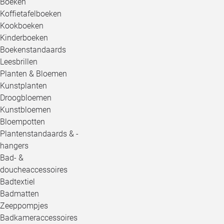
Boeken
Koffietafelboeken
Kookboeken
Kinderboeken
Boekenstandaards
Leesbrillen
Planten & Bloemen
Kunstplanten
Droogbloemen
Kunstbloemen
Bloempotten
Plantenstandaards & -
hangers
Bad- &
doucheaccessoires
Badtextiel
Badmatten
Zeeppompjes
Badkameraccessoires