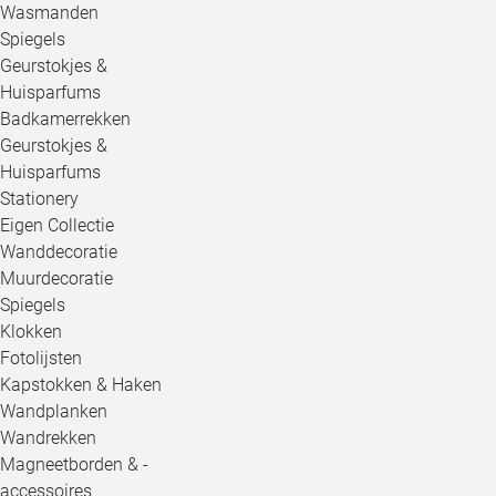
Wasmanden
Spiegels
Geurstokjes &
Huisparfums
Badkamerrekken
Geurstokjes &
Huisparfums
Stationery
Eigen Collectie
Wanddecoratie
Muurdecoratie
Spiegels
Klokken
Fotolijsten
Kapstokken & Haken
Wandplanken
Wandrekken
Magneetborden & -
accessoires