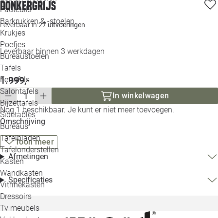
donkergrijs
Loo
Fauteuils
Barkrukken & -stoelen
Leverbaar in
27 uitvoeringen
Krukjes
Loo
Poefjes
Leverbaar binnen 3 werkdagen
Bureaustoelen
Loo
Tafels
1.999,-
Eettafels
Loo
Salontafels
In winkelwagen
Bijzettafels
Nog 1 beschikbaar. Je kunt er niet meer toevoegen.
Loo
Sidetables
Omschrijving
Bureaus
Tafelbladen
Toon meer
Alle 
Tafelonderstellen
Afmetingen
Kasten
Wandkasten
Specificaties
Vitrinekasten
Dressoirs
Tv meubels