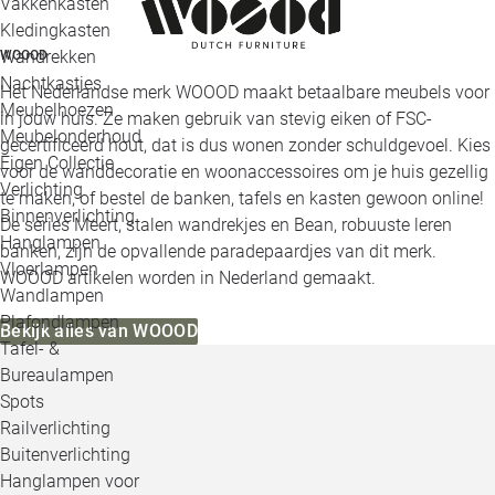
Vakkenkasten
Kledingkasten
Wandrekken
WOOOD
Nachtkastjes
Het Nederlandse merk WOOOD maakt betaalbare meubels voor
Meubelhoezen
in jouw huis. Ze maken gebruik van stevig eiken of FSC-
Meubelonderhoud
gecertificeerd hout, dat is dus wonen zonder schuldgevoel. Kies
Eigen Collectie
voor de wanddecoratie en woonaccessoires om je huis gezellig
Verlichting
te maken, of bestel de banken, tafels en kasten gewoon online!
Binnenverlichting
De series Meert, stalen wandrekjes en Bean, robuuste leren
Hanglampen
banken, zijn de opvallende paradepaardjes van dit merk.
Vloerlampen
WOOOD artikelen worden in Nederland gemaakt.
Wandlampen
Plafondlampen
Bekijk alles van WOOOD
Tafel- &
Bureaulampen
Spots
Railverlichting
Buitenverlichting
Hanglampen voor