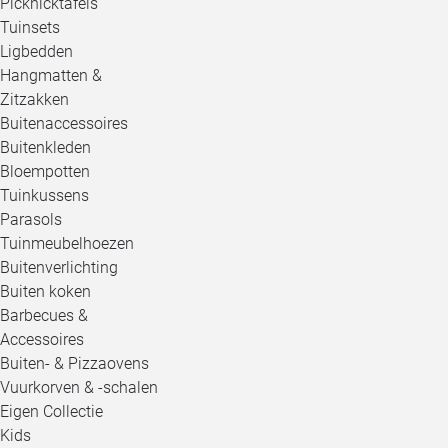
Picknicktafels
Tuinsets
Ligbedden
Hangmatten &
Zitzakken
Buitenaccessoires
Buitenkleden
Bloempotten
Tuinkussens
Parasols
Tuinmeubelhoezen
Buitenverlichting
Buiten koken
Barbecues &
Accessoires
Buiten- & Pizzaovens
Vuurkorven & -schalen
Eigen Collectie
Kids