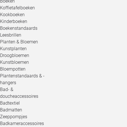
Boeken
Koffietafelboeken
Kookboeken
Kinderboeken
Boekenstandaards
Leesbrillen
Planten & Bloemen
Kunstplanten
Droogbloemen
Kunstbloemen
Bloempotten
Plantenstandaards & -
hangers
Bad- &
doucheaccessoires
Badtextiel
Badmatten
Zeeppompjes
Badkameraccessoires