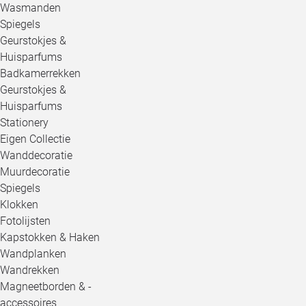
Wasmanden
Spiegels
Geurstokjes &
Huisparfums
Badkamerrekken
Geurstokjes &
Huisparfums
Stationery
Eigen Collectie
Wanddecoratie
Muurdecoratie
Spiegels
Klokken
Fotolijsten
Kapstokken & Haken
Wandplanken
Wandrekken
Magneetborden & -
accessoires