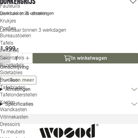
donkergrijs
Loo
Fauteuils
Barkrukken & -stoelen
Leverbaar in
26 uitvoeringen
Krukjes
Loo
Poefjes
Leverbaar binnen 3 werkdagen
Bureaustoelen
Loo
Tafels
1.999,-
Eettafels
Loo
Salontafels
In winkelwagen
Bijzettafels
Omschrijving
Loo
Sidetables
Bureaus
Toon meer
Tafelbladen
Afmetingen
Alle 
Tafelonderstellen
Kasten
Specificaties
Wandkasten
Vitrinekasten
Dressoirs
Tv meubels