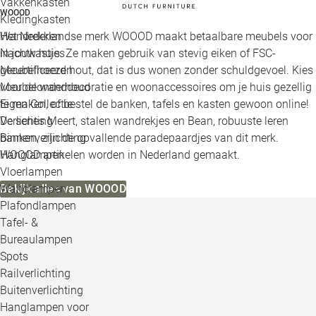
Vakkenkasten
WOOOD
Kledingkasten
Wandrekken
Het Nederlandse merk WOOOD maakt betaalbare meubels voor
Nachtkastjes
in jouw huis. Ze maken gebruik van stevig eiken of FSC-
Meubelhoezen
gecertificeerd hout, dat is dus wonen zonder schuldgevoel. Kies
Meubelonderhoud
voor de wanddecoratie en woonaccessoires om je huis gezellig
Eigen Collectie
te maken, of bestel de banken, tafels en kasten gewoon online!
Verlichting
De series Meert, stalen wandrekjes en Bean, robuuste leren
Binnenverlichting
banken, zijn de opvallende paradepaardjes van dit merk.
Hanglampen
WOOOD artikelen worden in Nederland gemaakt.
Vloerlampen
Wandlampen
Bekijk alles van WOOOD
Plafondlampen
Tafel- &
Bureaulampen
Spots
Railverlichting
Buitenverlichting
Hanglampen voor