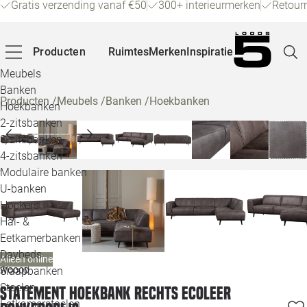
Gratis verzending vanaf €50
300+ interieurmerken
Retour
Producten
Ruimtes
Merken
Inspiratie
Meubels
Banken
Producten
/
Meubels
/
Banken
/
Hoekbanken
Hoekbanken
Pagina
2-zitsbanken
3-zitsbanken
4-zitsbanken
Winke
Modulaire banken
U-banken
Klant
Hockers
Hal- &
Veelg
Eetkamerbanken
Daybeds
Alleen online
Openin
Slaapbanken
WOOOD
Loo
Stoelen
Statement hoekbank rechts ecoleer
Eetkamerstoelen