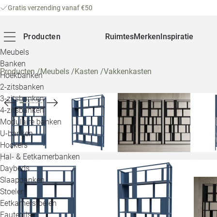
Gratis verzending vanaf €50
Producten
Ruimtes
Merken
Inspiratie
Meubels
Banken
Producten
/
Meubels
/
Kasten
/
Vakkenkasten
Hoekbanken
2-zitsbanken
3-zitsbanken
4-zitsbanken
Modulaire banken
U-banken
Hockers
Hal- & Eetkamerbanken
Daybeds
Slaapbanken
Stoelen
Eetkamerstoelen
Fauteuils