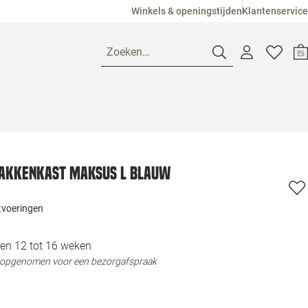
Winkels & openingstijden
Klantenservice
Zoeken…
Openingstijden
Pagina suggesties
Loods 5 Ame
Vakkenkast Maksus L Blauw
Winkels
Loods 5 Dui
itvoeringen
Klantenservice
Loods 5 Maas
en 12 tot 16 weken
t opgenomen voor een bezorgafspraak
Veelgestelde vragen
Loods 5 Slie