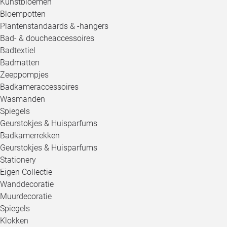
Kunstbloemen
Bloempotten
Plantenstandaards & -hangers
Bad- & doucheaccessoires
Badtextiel
Badmatten
Zeeppompjes
Badkameraccessoires
Wasmanden
Spiegels
Geurstokjes & Huisparfums
Badkamerrekken
Geurstokjes & Huisparfums
Stationery
Eigen Collectie
Wanddecoratie
Muurdecoratie
Spiegels
Klokken