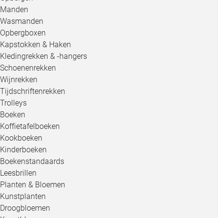
Manden
Wasmanden
Opbergboxen
Kapstokken & Haken
Kledingrekken & -hangers
Schoenenrekken
Wijnrekken
Tijdschriftenrekken
Trolleys
Boeken
Koffietafelboeken
Kookboeken
Kinderboeken
Boekenstandaards
Leesbrillen
Planten & Bloemen
Kunstplanten
Droogbloemen