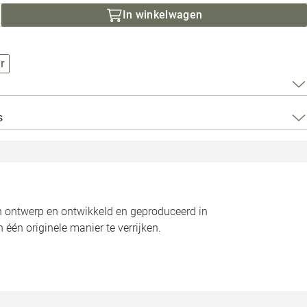
Loods 5 Za
In winkelwagen
Loods 5 Gara
r
Alle openingst
s
gen ontwerp en ontwikkeld en geproduceerd in
één originele manier te verrijken.