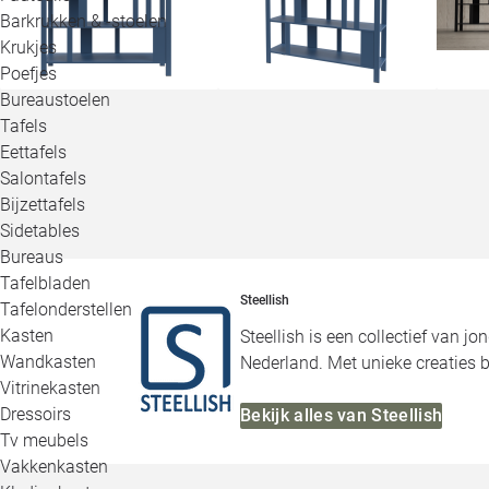
Barkrukken & -stoelen
Krukjes
Poefjes
Bureaustoelen
Tafels
Eettafels
Salontafels
Bijzettafels
Sidetables
Bureaus
Tafelbladen
Steellish
Tafelonderstellen
Kasten
Steellish is een collectief van 
Wandkasten
Nederland. Met unieke creaties b
Vitrinekasten
Dressoirs
Bekijk alles van Steellish
Tv meubels
Vakkenkasten