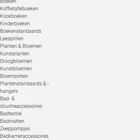
Boeken
Koffietafelboeken
Kookboeken
Kinderboeken
Boekenstandaards
Leesbrillen
Planten & Bloemen
Kunstplanten
Droogbloemen
Kunstbloemen
Bloempotten
Plantenstandaards & -
hangers
Bad- &
doucheaccessoires
Badtextiel
Badmatten
Zeeppompjes
Badkameraccessoires