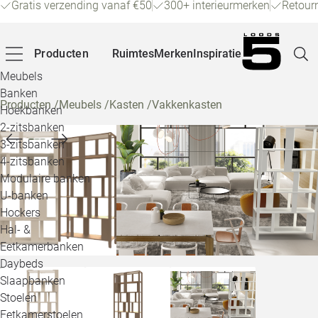
Gratis verzending vanaf €50
300+ interieurmerken
Retour
Producten
Ruimtes
Merken
Inspiratie
Meubels
Banken
Producten
/
Meubels
/
Kasten
/
Vakkenkasten
Hoekbanken
Pagina
2-zitsbanken
3-zitsbanken
4-zitsbanken
Winke
Modulaire banken
U-banken
Klant
Hockers
Hal- &
Veelg
Eetkamerbanken
Daybeds
Openin
Slaapbanken
Loo
Stoelen
Eetkamerstoelen