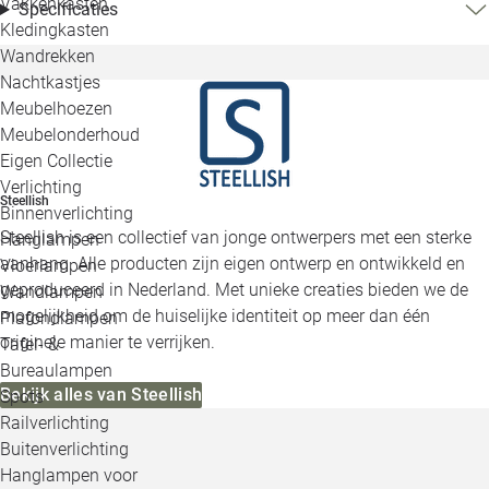
Vakkenkasten
Specificaties
Kledingkasten
Wandrekken
Nachtkastjes
Meubelhoezen
Meubelonderhoud
Eigen Collectie
Verlichting
Steellish
Binnenverlichting
Steellish is een collectief van jonge ontwerpers met een sterke
Hanglampen
aanhang. Alle producten zijn eigen ontwerp en ontwikkeld en
Vloerlampen
geproduceerd in Nederland. Met unieke creaties bieden we de
Wandlampen
mogelijkheid om de huiselijke identiteit op meer dan één
Plafondlampen
originele manier te verrijken.
Tafel- &
Bureaulampen
Bekijk alles van Steellish
Spots
Railverlichting
Buitenverlichting
Hanglampen voor