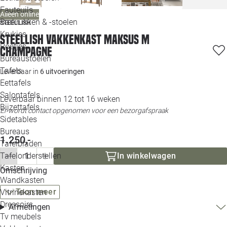
Loo
Fauteuils
Alleen online
Barkrukken & -stoelen
STEELLISH
Krukjes
Loo
Steellish vakkenkast Maksus M
Poefjes
Champagne
Bureaustoelen
Loo
Tafels
Leverbaar in
6 uitvoeringen
Eettafels
Loo
Salontafels
Leverbaar binnen 12 tot 16 weken
Bijzettafels
Er wordt contact opgenomen voor een bezorgafspraak
Loo
Sidetables
Bureaus
1.250,-
Tafelbladen
Alle 
In winkelwagen
Tafelonderstellen
Kasten
Omschrijving
Wandkasten
Toon meer
Vitrinekasten
Dressoirs
Afmetingen
Tv meubels