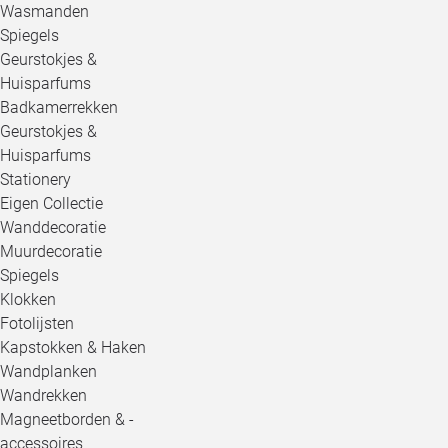
Wasmanden
Spiegels
Geurstokjes &
Huisparfums
Badkamerrekken
Geurstokjes &
Huisparfums
Stationery
Eigen Collectie
Wanddecoratie
Muurdecoratie
Spiegels
Klokken
Fotolijsten
Kapstokken & Haken
Wandplanken
Wandrekken
Magneetborden & -
accessoires