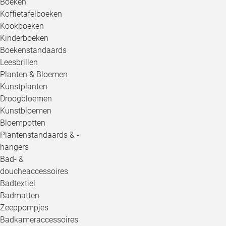
Boeken
Koffietafelboeken
Kookboeken
Kinderboeken
Boekenstandaards
Leesbrillen
Planten & Bloemen
Kunstplanten
Droogbloemen
Kunstbloemen
Bloempotten
Plantenstandaards & -
hangers
Bad- &
doucheaccessoires
Badtextiel
Badmatten
Zeeppompjes
Badkameraccessoires