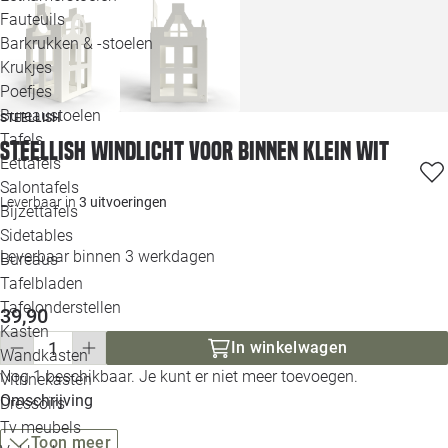
Loo
Fauteuils
Barkrukken & -stoelen
Krukjes
Loo
Poefjes
Bureaustoelen
STEELLISH
Loo
Tafels
Steellish windlicht voor binnen klein Wit
Eettafels
Loo
Salontafels
Leverbaar in
3 uitvoeringen
Bijzettafels
Loo
Sidetables
Leverbaar binnen 3 werkdagen
Bureaus
Tafelbladen
Alle 
Tafelonderstellen
39,90
Kasten
In winkelwagen
Wandkasten
Nog 1 beschikbaar. Je kunt er niet meer toevoegen.
Vitrinekasten
Omschrijving
Dressoirs
Tv meubels
Toon meer