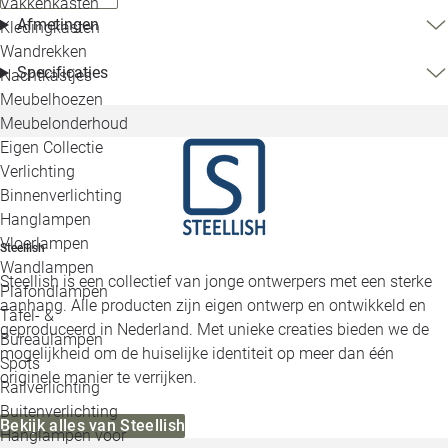
Vakkenkasten
Afmetingen
Kledingkasten
Wandrekken
Specificaties
Nachtkastjes
Meubelhoezen
Meubelonderhoud
Eigen Collectie
Verlichting
Binnenverlichting
Hanglampen
Vloerlampen
Steellish
Wandlampen
Steellish is een collectief van jonge ontwerpers met een sterke
Plafondlampen
aanhang. Alle producten zijn eigen ontwerp en ontwikkeld en
Tafel- &
geproduceerd in Nederland. Met unieke creaties bieden we de
Bureaulampen
mogelijkheid om de huiselijke identiteit op meer dan één
Spots
originele manier te verrijken.
Railverlichting
Buitenverlichting
Bekijk alles van Steellish
Hanglampen voor