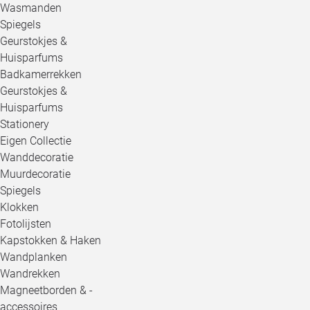
Wasmanden
Spiegels
Geurstokjes &
Huisparfums
Badkamerrekken
Geurstokjes &
Huisparfums
Stationery
Eigen Collectie
Wanddecoratie
Muurdecoratie
Spiegels
Klokken
Fotolijsten
Kapstokken & Haken
Wandplanken
Wandrekken
Magneetborden & -
accessoires