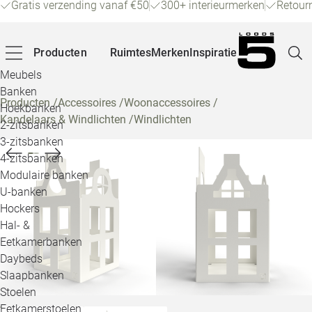
Gratis verzending vanaf €50
300+ interieurmerken
Retour
Producten
Ruimtes
Merken
Inspiratie
Meubels
Banken
Producten
/
Accessoires
/
Woonaccessoires
/
Hoekbanken
Kandelaars & Windlichten
/
Windlichten
Pagina
2-zitsbanken
3-zitsbanken
4-zitsbanken
Winke
Modulaire banken
U-banken
Klant
Hockers
Hal- &
Veelg
Eetkamerbanken
Daybeds
Openin
Slaapbanken
Loo
Stoelen
Eetkamerstoelen