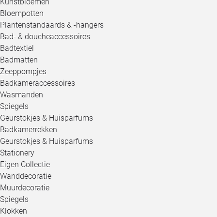
Kunstbloemen
Bloempotten
Plantenstandaards & -hangers
Bad- & doucheaccessoires
Badtextiel
Badmatten
Zeeppompjes
Badkameraccessoires
Wasmanden
Spiegels
Geurstokjes & Huisparfums
Badkamerrekken
Geurstokjes & Huisparfums
Stationery
Eigen Collectie
Wanddecoratie
Muurdecoratie
Spiegels
Klokken