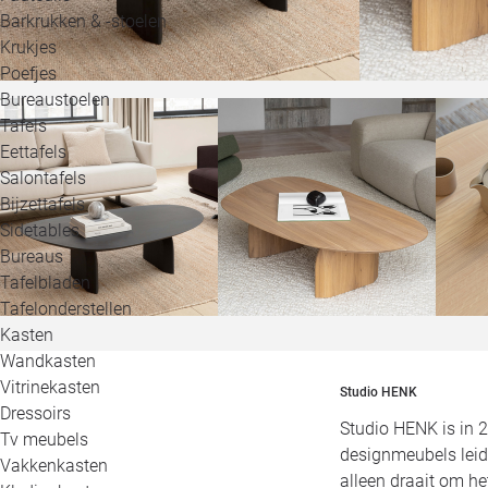
Barkrukken & -stoelen
Krukjes
Poefjes
Bureaustoelen
Tafels
Eettafels
Salontafels
Bijzettafels
Sidetables
Bureaus
Tafelbladen
Tafelonderstellen
Kasten
Wandkasten
Vitrinekasten
Studio HENK
Dressoirs
Studio HENK is in 
Tv meubels
designmeubels leid
Vakkenkasten
alleen draait om h