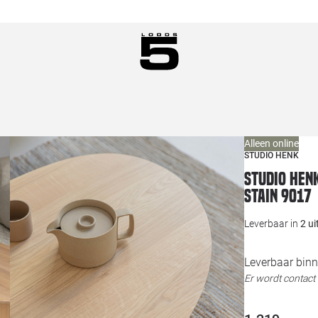
Alleen online
STUDIO HENK
Studio Henk
Stain 9017
Leverbaar in
2 u
Leverbaar binn
Er wordt contac