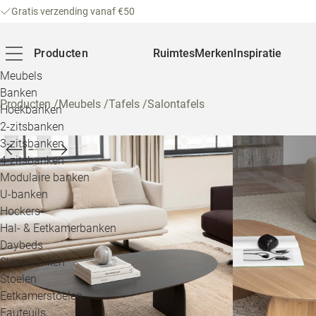
Gratis verzending vanaf €50
Producten
Ruimtes
Merken
Inspiratie
Meubels
Banken
Producten
/
Meubels
/
Tafels
/
Salontafels
Hoekbanken
2-zitsbanken
3-zitsbanken
4-zitsbanken
Modulaire banken
U-banken
Hockers
Hal- & Eetkamerbanken
Daybeds
Slaapbanken
Stoelen
Eetkamerstoelen
Fauteuils