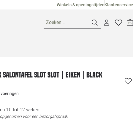
Winkels & openingstijden
Klantenservice
Zoeken…
Openingstijden
Pagina suggesties
Loods 5 Ame
 salontafel Slot Slot | Eiken | Black
Winkels
Loods 5 Dui
itvoeringen
Klantenservice
Loods 5 Maas
en 10 tot 12 weken
t opgenomen voor een bezorgafspraak
Veelgestelde vragen
Loods 5 Slie