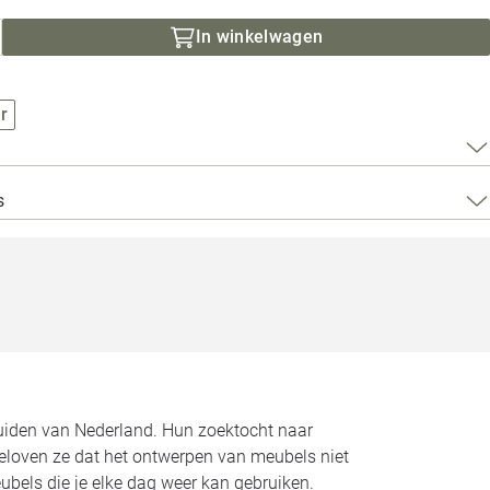
Loods 5 Za
In winkelwagen
Loods 5 Gara
r
Alle openingst
s
zuiden van Nederland. Hun zoektocht naar
geloven ze dat het ontwerpen van meubels niet
bels die je elke dag weer kan gebruiken.