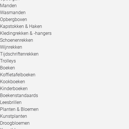
Manden
Wasmanden
Opbergboxen
Kapstokken & Haken
Kledingrekken & -hangers
Schoenenrekken
Wijnrekken
Tijdschriftenrekken
Trolleys
Boeken
Koffietafelboeken
Kookboeken
Kinderboeken
Boekenstandaards
Leesbrillen
Planten & Bloemen
Kunstplanten
Droogbloemen