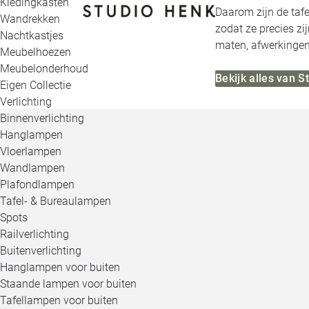
Kledingkasten
Daarom zijn de tafe
Wandrekken
zodat ze precies zi
Nachtkastjes
maten, afwerkingen,
Meubelhoezen
Meubelonderhoud
Bekijk alles van 
Eigen Collectie
Verlichting
Binnenverlichting
Hanglampen
Vloerlampen
Wandlampen
Plafondlampen
Tafel- & Bureaulampen
Spots
Railverlichting
Buitenverlichting
Hanglampen voor buiten
Staande lampen voor buiten
Tafellampen voor buiten