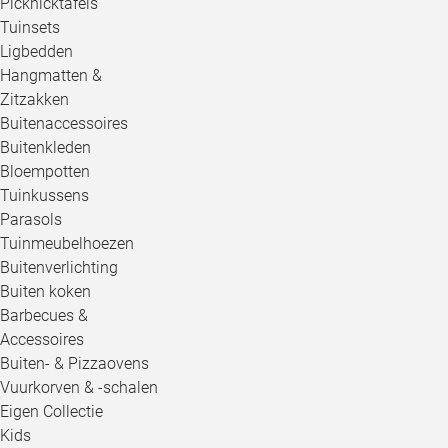
Picknicktafels
Tuinsets
Ligbedden
Hangmatten &
Zitzakken
Buitenaccessoires
Buitenkleden
Bloempotten
Tuinkussens
Parasols
Tuinmeubelhoezen
Buitenverlichting
Buiten koken
Barbecues &
Accessoires
Buiten- & Pizzaovens
Vuurkorven & -schalen
Eigen Collectie
Kids