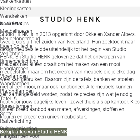
Vakkenkasten
Kledingkasten
Wandrekken
Nachtkastjes
Studio HENK
Meubelhoezen
Studio HENK is in 2013 opgericht door Okke en Xander Albers,
Meubelonderhoud
twee broers uit het zuiden van Nederland. Hun zoektocht naar
Eigen Collectie
designmeubels leidde uiteindelijk tot het begin van Studio
Verlichting
HENK. Bij Studio HENK geloven ze dat het ontwerpen van
Binnenverlichting
meubels niet alleen draait om het maken van een mooi
Hanglampen
meubelstuk, maar om het creëren van meubels die je elke dag
Vloerlampen
weer kan gebruiken. Daarom zijn de tafels, banken en stoelen
Wandlampen
niet alleen mooi, maar ook functioneel. Alle meubels kunnen
Plafondlampen
zelf samengesteld worden, zodat ze precies zijn wat je nodig
Tafel- &
hebt voor jouw dagelijks leven - zowel thuis als op kantoor. Kies
Bureaulampen
uit een breed aanbod aan maten, afwerkingen, stoffen en
Spots
kleuren en creëer een uniek meubelstuk.
Railverlichting
Buitenverlichting
Bekijk alles van Studio HENK
Hanglampen voor