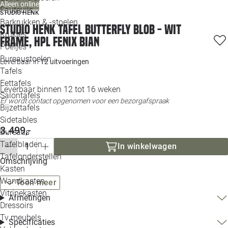
Alleen online
Loo
Fauteuils
STUDIO HENK
Barkrukken & -stoelen
Studio HENK tafel Butterfly Blob - wit
Krukjes
Loo
frame, HPL Fenix bian
Poefjes
Bureaustoelen
Loo
Leverbaar in
12 uitvoeringen
Tafels
Eettafels
Loo
Leverbaar binnen 12 tot 16 weken
Salontafels
Er wordt contact opgenomen voor een bezorgafspraak
Bijzettafels
Loo
Sidetables
(out
3.499,-
Bureaus
Tafelbladen
In winkelwagen
Alle 
Tafelonderstellen
Omschrijving
Kasten
Wandkasten
Toon meer
Vitrinekasten
Afmetingen
Dressoirs
Tv meubels
Specificaties