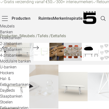
Gratis verzending vanaf €50
300+ interieurmerken
Retour
Producten
Ruimtes
Merken
Inspiratie
Meubels
Banken
Producten
/
Meubels
/
Tafels
/
Eettafels
Hoekbanken
Pagina
2-zitsbanken
3-zitsbanken
4-zitsbanken
Winke
Modulaire banken
U-banken
Klant
Hockers
Hal- &
Veelg
Eetkamerbanken
Daybeds
Openin
Slaapbanken
Loo
Stoelen
Eetkamerstoelen