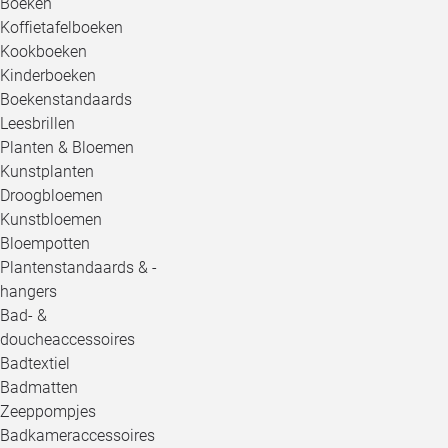
Boeken
Koffietafelboeken
Kookboeken
Kinderboeken
Boekenstandaards
Leesbrillen
Planten & Bloemen
Kunstplanten
Droogbloemen
Kunstbloemen
Bloempotten
Plantenstandaards & -
hangers
Bad- &
doucheaccessoires
Badtextiel
Badmatten
Zeeppompjes
Badkameraccessoires