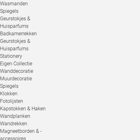
Wasmanden
Spiegels
Geurstokjes &
Huisparfums
Badkamerrekken
Geurstokjes &
Huisparfums
Stationery
Eigen Collectie
Wanddecoratie
Muurdecoratie
Spiegels
Klokken
Fotolijsten
Kapstokken & Haken
Wandplanken
Wandrekken
Magneetborden & -
accessoires